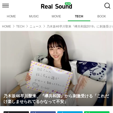
HOME
MUSIC
MOVIE
TECH
BOOK
HOME
TECH
ニュース
乃木坂46早川聖来『欅共和国2019』に刺激受け
乃木坂46早川聖来、『欅共和国』から刺激受ける「これだ
け楽しませられてるかなって不安」