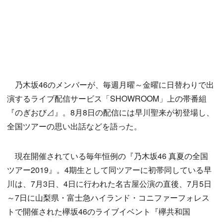
乃木坂46のメンバーが、毎週月曜～金曜に日替わりで出
演するライブ配信サービス「SHOWROOM」上の帯番組
『のぎおび⊿』。8月8日の配信には早川聖来が初登場し、
全国ツアーの思い出話などを語った。
現在開催されている毎年恒例の『乃木坂46 真夏の全国
ツアー2019』。4期生として同ツアーに初帯同している早
川は、7月3日、4日に行われた名古屋公演の直後、7月5日
～7日に山梨県・富士急ハイランド・コニファーフォレス
トで開催された欅坂46のライブイベント『欅共和国