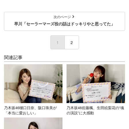
次のページ
早川「セーラーマーズ役の話はドッキリやと思ってた」
1
(current)
2
関連記事
乃木坂46樋口日奈、阪口珠美が
乃木坂46佐藤楓、生田絵梨花の“魂
「本当に愛おしい」
の演説”に大感動