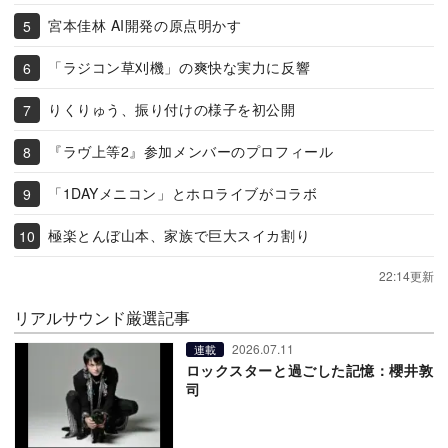
宮本佳林 AI開発の原点明かす
「ラジコン草刈機」の爽快な実力に反響
りくりゅう、振り付けの様子を初公開
『ラヴ上等2』参加メンバーのプロフィール
「1DAYメニコン」とホロライブがコラボ
極楽とんぼ山本、家族で巨大スイカ割り
22:14更新
リアルサウンド厳選記事
2026.07.11
連載
ロックスターと過ごした記憶：櫻井敦
司