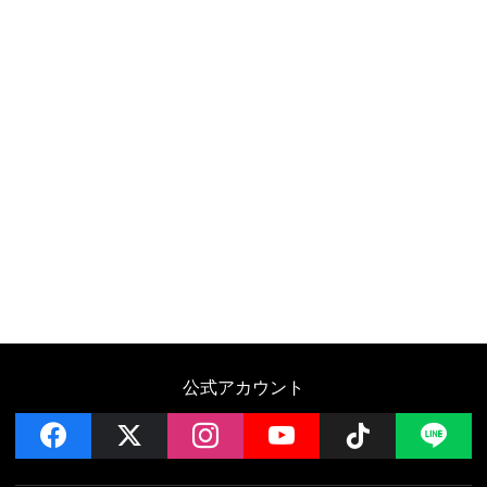
公式アカウント
facebook
x
instagram
YouTube
Follow on 
LI