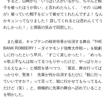
すると、山崎から「いっぱい人がいるから、ちゃんと帽
子を被ったほうが良い」と言われたらしく、「その（山崎
が）被っていた帽子をピッて被せてくれたんですよ！ なん
かキュンってなりました！ 貸してくれるとは思わんくてう
れしかった！」と満面の笑みで回想した。
また最近、キャプテンの桜井玲香が出演する舞台『THE
BANK ROBBERY！～ダイヤモンド強奪大作戦～』を観劇
しに行ったという早川。「すごく楽しかった！」「めっち
ゃ歌上手なんは知ってるつもりやったけど、やっぱりカッ
コええなぁ～」と感想を述べつつ、「最近、舞台行ってば
っかりや、聖来！ 先輩が何か出演するたびに『観に行っ
ていいですか？』って言って、観に行かせてもらってるん
だけど（笑）」と、積極的に先輩の舞台へ訪れていること
を明かした。