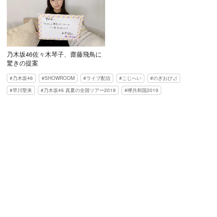
乃木坂46佐々木琴子、齋藤飛鳥に
驚きの提案
乃木坂46
SHOWROOM
ライブ配信
こじへい
のぎおび⊿
早川聖来
乃木坂46 真夏の全国ツアー2019
欅共和国2019