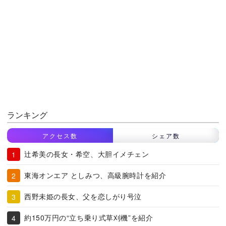
ランキング
アクセス数
シェア数
辻希美の長女・希空、大胆イメチェン
東海オンエア としみつ、高級腕時計を紹介
西野未姫の長女、父を恋しがり号泣
約150万円の“立ち乗り式草刈機”を紹介