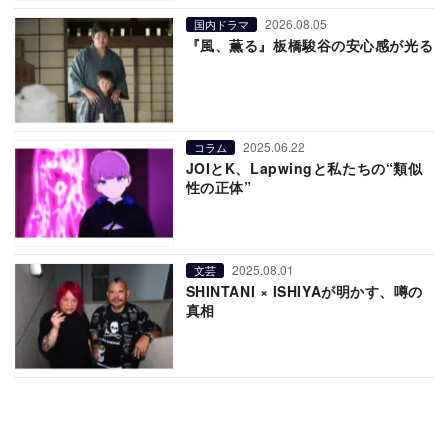
2026.08.05
国内ドラマ
『風、薫る』板橋駿谷の安心感が光る
2025.06.22
コラム
JOIとK、Lapwingと私たちの“類似
性の正体”
2025.08.01
文芸
SHINTANI × ISHIYAが明かす、噂の
真相