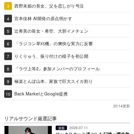
西野未姫の長女、父を恋しがり号泣
宮本佳林 AI開発の原点明かす
辻希美の長女・希空、大胆イメチェン
「ラジコン草刈機」の爽快な実力に反響
りくりゅう、振り付けの様子を初公開
『ラヴ上等2』参加メンバーのプロフィール
極楽とんぼ山本、家族で巨大スイカ割り
Back MarketとGoogle提携
20:14更新
リアルサウンド厳選記事
2026.07.11
連載
ロックスターと過ごした記憶：櫻井敦