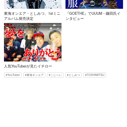
東海オンエア・としみつ、1stミニ
『GOETHE』でUUUM・鎌田氏イ
アルバム発売決定
ンタビュー
人気YouTuberが見たイチロー
YouTuber
東海オンエア
こじへい
としみつ
TOSHIMITSU