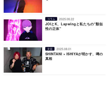
2025.06.22
コラム
JOIとK、Lapwingと私たちの“類似
性の正体”
2025.08.01
文芸
SHINTANI × ISHIYAが明かす、噂の
真相