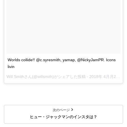
Worlds collide!! @c.syresmith, yamap, @NickyJamPR. Icons
livin
Will Smith
さん(@willsmith)がシェアした投稿 -
2018年 4月月23日午後2時58分PDT
次のページ
ヒュー・ジャックマンのインスタは？