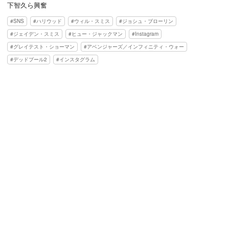
下智久ら興奮
SNS
ハリウッド
ウィル・スミス
ジョシュ・ブローリン
ジェイデン・スミス
ヒュー・ジャックマン
Instagram
グレイテスト・ショーマン
アベンジャーズ／インフィニティ・ウォー
デッドプール2
インスタグラム