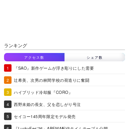
ランキング
アクセス数
シェア数
『SAO』新作ゲームが浮き彫りにした需要
辻希美、次男の林間学校の荷造りに奮闘
ハイブリッド冷却服『CORO』
西野未姫の長女、父を恋しがり号泣
セイコー145周年限定モデル発売
『LuckyFes'26』ABEMA配信タイムテーブル公開