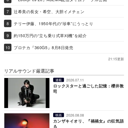
辻希美の長女・希空、大胆イメチェン
テリー伊藤、1950年代の“珍車”にうっとり
約150万円の“立ち乗り式草刈機”を紹介
プロテカ『360G5』8月8日発売
21:15更新
リアルサウンド厳選記事
2026.07.11
連載
ロックスターと過ごした記憶：櫻井敦
司
2026.08.08
映画
カンザキイオリ、『禍禍女』の狂気語
る