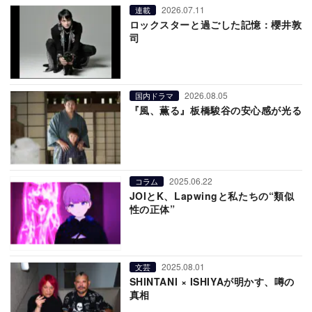
2026.07.11
連載
ロックスターと過ごした記憶：櫻井敦
司
2026.08.05
国内ドラマ
『風、薫る』板橋駿谷の安心感が光る
2025.06.22
コラム
JOIとK、Lapwingと私たちの“類似
性の正体”
2025.08.01
文芸
SHINTANI × ISHIYAが明かす、噂の
真相