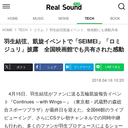
HOME
MUSIC
MOVIE
TECH
BOOK
HOME
TECH
コラム
羽生結弦凱旋イベント、映画館にも感動共有
羽生結弦、凱旋イベントで「SEIMEI」「ロミ
ジュリ」披露 全国映画館でも共有された感動
ポスト
シェア
ブックマーク
LINEで送る
2018.04.16 10:20
4月15日、羽生結弦がファンに送る五輪凱旋報告イベン
ト『Continues ～with Wings～』（東京都・武蔵野の森総
合スポーツプラザ）が最終日を迎えた。全国66館のライブ
ビューイング、さらにCSテレ朝チャンネルでの同時中継
も行われ、多くのファンが羽生プロデュースによるショー