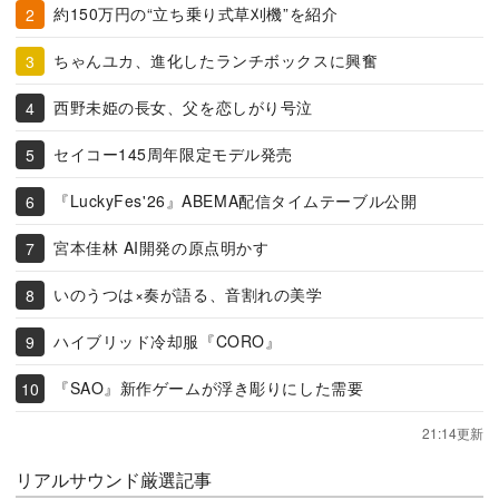
約150万円の“立ち乗り式草刈機”を紹介
ちゃんユカ、進化したランチボックスに興奮
西野未姫の長女、父を恋しがり号泣
セイコー145周年限定モデル発売
『LuckyFes'26』ABEMA配信タイムテーブル公開
宮本佳林 AI開発の原点明かす
いのうつは×奏が語る、音割れの美学
ハイブリッド冷却服『CORO』
『SAO』新作ゲームが浮き彫りにした需要
21:14更新
リアルサウンド厳選記事