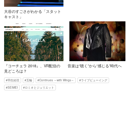
大谷のすごさがわかる「スタット
キャスト」
『コーチェラ 2018』、VR配信の
音楽は“聴く”から“感じる”時代へ
見どころは？
羽生結弦
五輪
Continues ～with Wings～
ライブビューイング
SEIMEI
ロミオとジュリエット