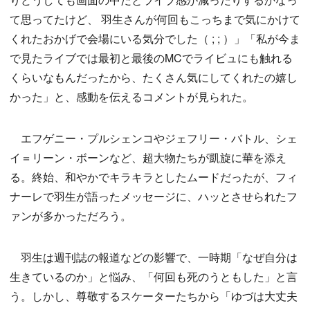
て思ってたけど、 羽生さんが何回もこっちまで気にかけて
くれたおかげで会場にいる気分でした（ ; ; ）」「私が今ま
で見たライブでは最初と最後のMCでライビュにも触れる
くらいなもんだったから、たくさん気にしてくれたの嬉し
かった」と、感動を伝えるコメントが見られた。
エフゲニー・プルシェンコやジェフリー・バトル、シェ
イ＝リーン・ボーンなど、超大物たちが凱旋に華を添え
る。終始、和やかでキラキラとしたムードだったが、フィ
ナーレで羽生が語ったメッセージに、ハッとさせられたフ
ァンが多かっただろう。
羽生は週刊誌の報道などの影響で、一時期「なぜ自分は
生きているのか」と悩み、「何回も死のうともした」と言
う。しかし、尊敬するスケーターたちから「ゆづは大丈夫