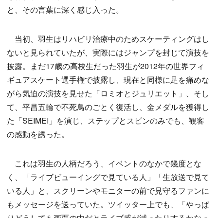
と、その言葉に深く感じ入った。
当初、羽生はリハビリ治療中のためスケーティングはし
ないと見られていたが、実際にはジャンプを封じて演技を
披露。まだ17歳の高校生だった羽生が2012年の世界フィ
ギュアスケート選手権で披露し、現在と同様に足を痛めな
がら気迫の演技を見せた「ロミオとジュリエット」、そし
て、平昌五輪で不死鳥のごとく復活し、金メダルを獲得し
た「SEIMEI」を演じ、ステップとスピンのみでも、観客
の感動を誘った。
これは羽生の人柄だろう、イベントのなかで幾度とな
く、「ライブビューイングで見ている人」「生放送で見て
いる人」と、スクリーンやモニターの前で見守るファンに
もメッセージを送っていた。ツイッター上でも、「やっぱ
りどうしても画面の中だとライブ感が減ったりするかなっ