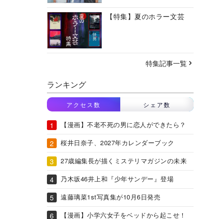
【特集】夏のホラー文芸
特集記事一覧
ランキング
アクセス数
シェア数
【漫画】不老不死の男に恋人ができたら？
桜井日奈子、2027年カレンダーブック
27歳編集長が描くミステリマガジンの未来
乃木坂46井上和『少年サンデー』登場
遠藤璃菜1st写真集が10月6日発売
【漫画】小学六女子をベッドから起こせ！