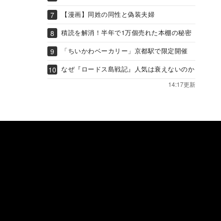
【漫画】同姓の同性と偽装夫婦
積読を解消！半年で1万個売れた本棚の秘密
「ちいかわベーカリー」京都駅で限定開催
なぜ『ロードス島戦記』人気は衰えないのか
14:17更新