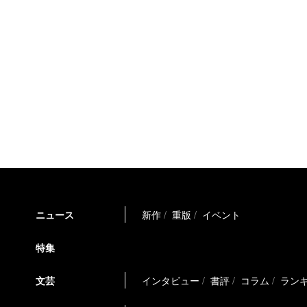
ニュース
新作
重版
イベント
特集
文芸
インタビュー
書評
コラム
ラン