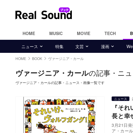
HOME
MUSIC
MOVIE
TECH
ニュース
特集
文芸
漫画
W
HOME
BOOK
ヴァージニア・カール
の記事・ニュ
ヴァージニア・カール
ヴァージニア・カールの記事・ニュース・画像一覧です
ニュース
『それ
長と幸
3月21日
ア・カー