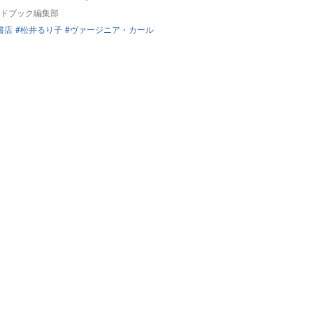
ドブック編集部
書店
松井るり子
ヴァージニア・カール