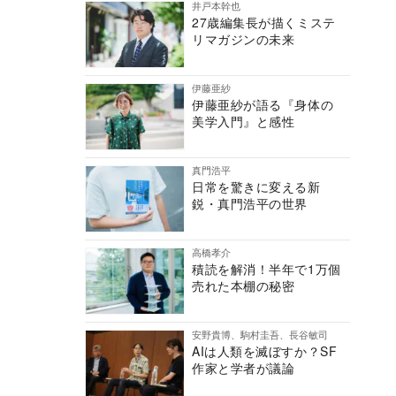
井戸本幹也
27歳編集長が描くミステ
リマガジンの未来
伊藤亜紗
伊藤亜紗が語る『身体の
美学入門』と感性
真門浩平
日常を驚きに変える新
鋭・真門浩平の世界
高橋孝介
積読を解消！半年で1万個
売れた本棚の秘密
安野貴博、駒村圭吾、長谷敏司
AIは人類を滅ぼすか？SF
作家と学者が議論