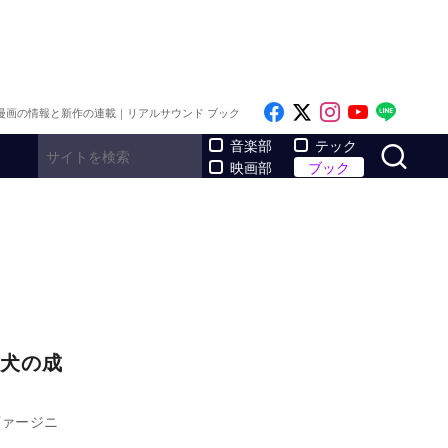
Like on Facebook
Follow on x
Follow on I
Follow o
Follo
漫画の情報と新作の連載｜リアルサウンド ブック
サ
音楽部
テック
映画部
ブック
犬の成
ヴァージニ