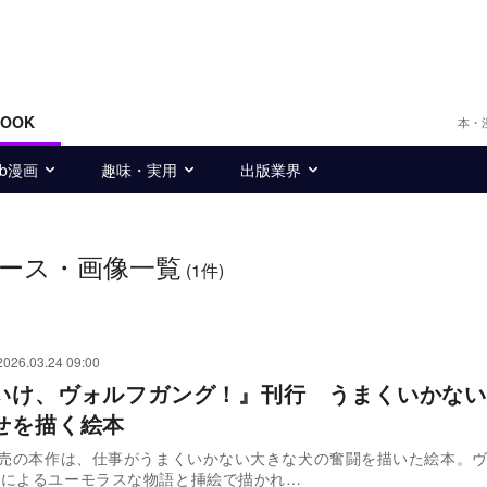
BOOK
本・
eb漫画
趣味・実用
出版業界
ース・画像一覧
(1件)
2026.03.24 09:00
いけ、ヴォルフガング！』刊行 うまくいかない
せを描く絵本
発売の本作は、仕事がうまくいかない大きな犬の奮闘を描いた絵本。
ルによるユーモラスな物語と挿絵で描かれ…