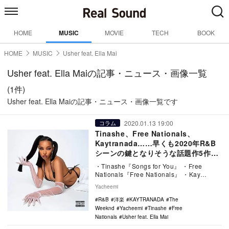
HOME
MUSIC
MOVIE
TECH
BOOK
HOME
MUSIC
Usher feat. Ella Mai
Usher feat. Ella Maiの記事・ニュース・画像一覧
(1件)
Usher feat. Ella Maiの記事・ニュース・画像一覧です
2020.01.13 19:00
コラム
Tinashe、Free Nationals、
Kaytranada……早くも2020年R&B
シーンの鍵となりそうな話題作5作を
ピックアップ
・Tinashe『Songs for You』 ・Free
Nationals『Free Nationals』 ・Kay…
Yacheemi
R&B
洋楽
KAYTRANADA
The
Weeknd
Yacheemi
Tinashe
Free
Nationals
Usher feat. Ella Mai