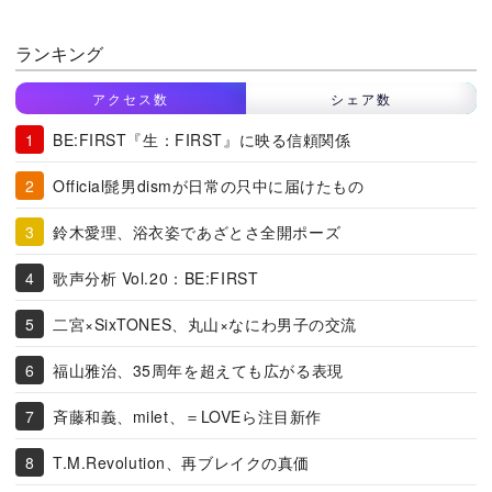
ランキング
アクセス数
シェア数
BE:FIRST『生：FIRST』に映る信頼関係
Official髭男dismが日常の只中に届けたもの
鈴木愛理、浴衣姿であざとさ全開ポーズ
歌声分析 Vol.20：BE:FIRST
二宮×SixTONES、丸山×なにわ男子の交流
福山雅治、35周年を超えても広がる表現
斉藤和義、milet、＝LOVEら注目新作
T.M.Revolution、再ブレイクの真価