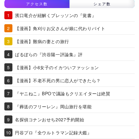
アクセス数
シェア数
濱口竜介が紐解くブレッソンの『覚書』
【漫画】角刈りお父さんが娘に代わりバイト
【漫画】難病の妻との旅行
ばるぼらの『渋谷陽一評論集』評
【漫画】小6女子のイカついファッション
【漫画】不老不死の男に恋人ができたら？
『ヤニねこ』BPOで議論もクリエイターは絶賛
『葬送のフリーレン』岡山旅行を堪能
名探偵コナンおせち2027予約開始
円谷プロ『全ウルトラマン記録大鑑』