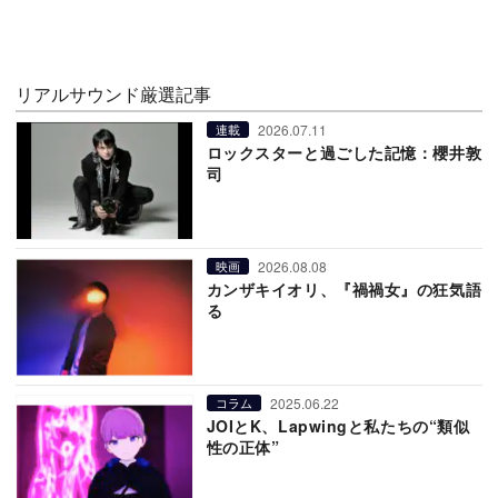
リアルサウンド厳選記事
2026.07.11
連載
ロックスターと過ごした記憶：櫻井敦
司
2026.08.08
映画
カンザキイオリ、『禍禍女』の狂気語
る
2025.06.22
コラム
JOIとK、Lapwingと私たちの“類似
性の正体”