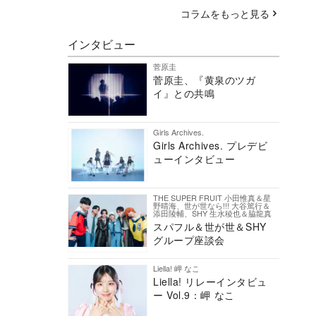
コラムをもっと見る
インタビュー
菅原圭
菅原圭、『黄泉のツガ
イ』との共鳴
Girls Archives.
Girls Archives. プレデビ
ューインタビュー
THE SUPER FRUIT 小田惟真＆星
野晴海、世が世なら!!! 大谷篤行＆
添田陵輔、SHY 生水稜也＆脇龍真
スパフル＆世が世＆SHY
グループ座談会
Liella! 岬 なこ
Liella! リレーインタビュ
ー Vol.9：岬 なこ