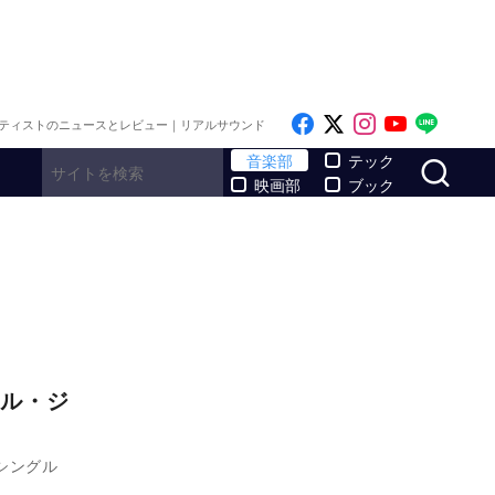
Like on Facebook
Follow on x
Follow on I
Follow o
Follo
ティストのニュースとレビュー｜リアルサウンド
サ
音楽部
テック
映画部
ブック
ル・ジ
シングル