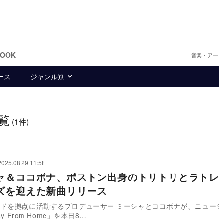
BOOK
音楽・アー
ース
ジャンル別
覧
(1件)
2025.08.29 11:58
ャ＆ココボナ、ボストン出身のトリトリとラトレ
ズを迎えた新曲リリース
ドを拠点に活動するプロデューサー ミーシャとココボナが、ニュー
ay From Home」を本日8…