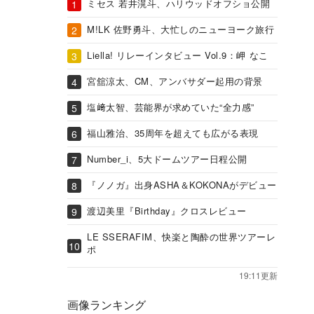
ミセス 若井滉斗、ハリウッドオフショ公開
M!LK 佐野勇斗、大忙しのニューヨーク旅行
Liella! リレーインタビュー Vol.9：岬 なこ
宮舘涼太、CM、アンバサダー起用の背景
塩﨑太智、芸能界が求めていた“全力感”
福山雅治、35周年を超えても広がる表現
Number_i、5大ドームツアー日程公開
『ノノガ』出身ASHA＆KOKONAがデビュー
渡辺美里『Birthday』クロスレビュー
LE SSERAFIM、快楽と陶酔の世界ツアーレ
ポ
19:11更新
画像ランキング