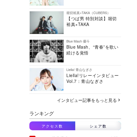
堀切裕真×TAKA（CUBERS）
【つば男 特別対談】堀切
裕真×TAKA
Blue Mash 優斗
Blue Mash、“青春”を歌い
続ける覚悟
Liella! 青山なぎさ
Liella!リレーインタビュー
Vol.7：青山なぎさ
インタビュー記事をもっと見る
ランキング
アクセス数
シェア数