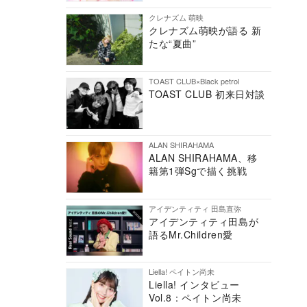
クレナズム 萌映
クレナズム萌映が語る 新
たな“夏曲”
TOAST CLUB×Black petrol
TOAST CLUB 初来日対談
ALAN SHIRAHAMA
ALAN SHIRAHAMA、移
籍第1弾Sgで描く挑戦
アイデンティティ 田島直弥
アイデンティティ田島が
語るMr.Children愛
Liella! ペイトン尚未
Liella! インタビュー
Vol.8：ペイトン尚未