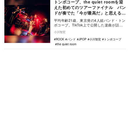
トンボコープ、the quiet roomを迎
えた初めてのツアーファイナル バン
ドが奏でた「今が最高だ」と思える現
在と未来への予感
平均年齢21歳、東京発の4人組バンド・トン
ボコープ。TikTok上で公開した楽曲が話題
となり、その後さまざまなアーティストを
小川智宏
差し…
ROCK
バンド
JPOP
小川智宏
トンボコープ
the quiet room