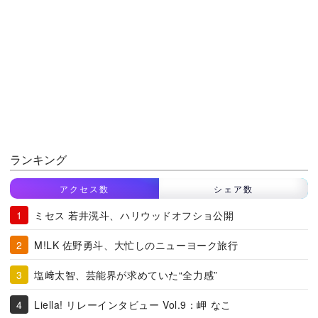
ランキング
アクセス数
シェア数
ミセス 若井滉斗、ハリウッドオフショ公開
M!LK 佐野勇斗、大忙しのニューヨーク旅行
塩﨑太智、芸能界が求めていた“全力感”
Liella! リレーインタビュー Vol.9：岬 なこ