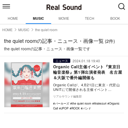
HOME
MUSIC
MOVIE
TECH
BOOK
HOME
MUSIC
the quiet room
the quiet roomの記事・ニュース・画像一覧
(2件)
the quiet roomの記事・ニュース・画像一覧です
2024.01.18 19:40
ニュース
Organic Call主催イベント『東京日
輪音楽祭』第1弾出演者発表 名古屋
＆大阪で番外編開催も
Organic Callが、4月21日に東京・代官山
UNITにて開催される主催イベント
『Organic Call pre. 東京…
リアルサウンド編集部
パーカーズ
the quiet room
Arakezuri
Organic
Call
JPOP
ROCK
バンド