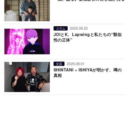
2025.06.22
コラム
JOIとK、Lapwingと私たちの“類似
性の正体”
2025.08.01
文芸
SHINTANI × ISHIYAが明かす、噂の
真相