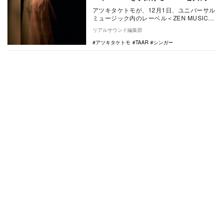
曲
アツキタケトモが、12月1日、ユニバーサル
ミュージック内のレーベル＜ZEN MUSIC＞
より、Digital Single「Fa…
リアルサウンド編集部
アツキタケトモ
TAAR
シンガー