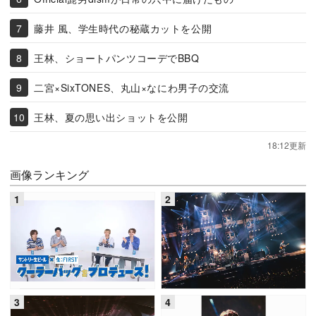
藤井 風、学生時代の秘蔵カットを公開
王林、ショートパンツコーデでBBQ
二宮×SixTONES、丸山×なにわ男子の交流
王林、夏の思い出ショットを公開
18:12更新
画像ランキング