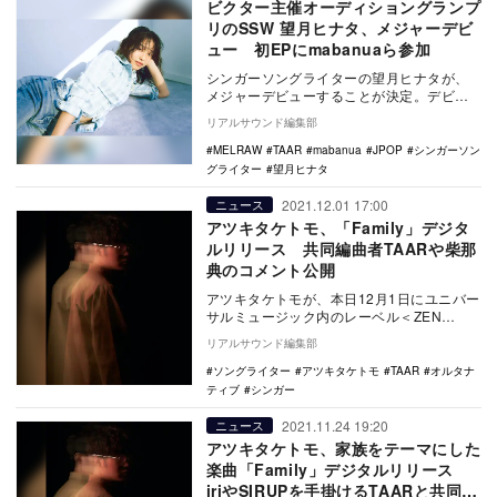
ビクター主催オーディショングランプ
リのSSW 望月ヒナタ、メジャーデビ
ュー 初EPにmabanuaら参加
シンガーソングライターの望月ヒナタが、
メジャーデビューすることが決定。デビュ
ーEP『365のハイライト』を7月23日に配
リアルサウンド編集部
信リリー…
MELRAW
TAAR
mabanua
JPOP
シンガーソン
グライター
望月ヒナタ
2021.12.01 17:00
ニュース
アツキタケトモ、「Family」デジタ
ルリリース 共同編曲者TAARや柴那
典のコメント公開
アツキタケトモが、本日12月1日にユニバー
サルミュージック内のレーベル＜ZEN
MUSIC＞よりDigital Single「F…
リアルサウンド編集部
ソングライター
アツキタケトモ
TAAR
オルタナ
ティブ
シンガー
2021.11.24 19:20
ニュース
アツキタケトモ、家族をテーマにした
楽曲「Family」デジタルリリース
iriやSIRUPを手掛けるTAARと共同編