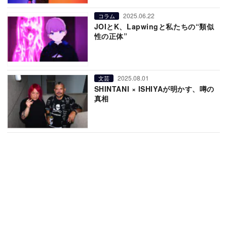
2025.06.22
コラム
JOIとK、Lapwingと私たちの“類似
性の正体”
2025.08.01
文芸
SHINTANI × ISHIYAが明かす、噂の
真相