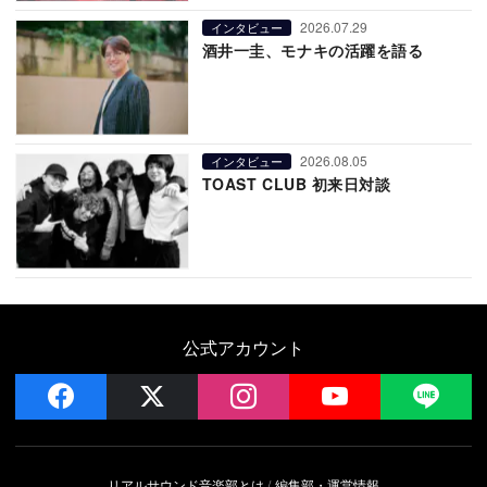
2026.07.29
インタビュー
酒井一圭、モナキの活躍を語る
2026.08.05
インタビュー
TOAST CLUB 初来日対談
公式アカウント
facebook
x
instagram
YouTube
LIN
リアルサウンド音楽部とは
編集部・運営情報