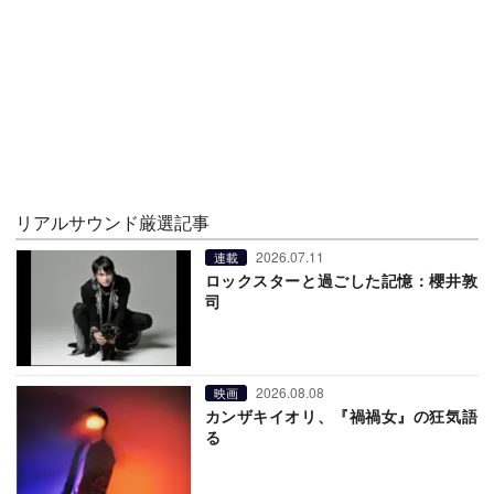
リアルサウンド厳選記事
2026.07.11
連載
ロックスターと過ごした記憶：櫻井敦
司
2026.08.08
映画
カンザキイオリ、『禍禍女』の狂気語
る