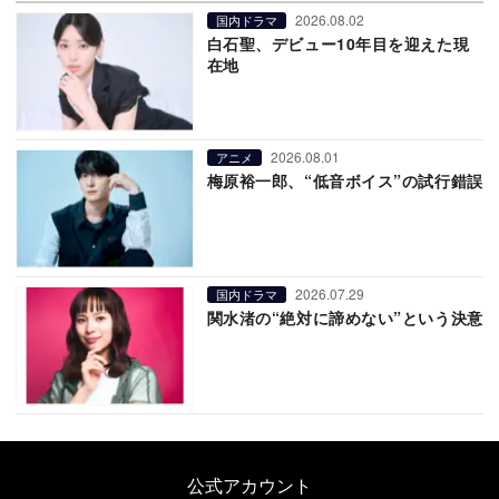
2026.08.02
国内ドラマ
白石聖、デビュー10年目を迎えた現
在地
2026.08.01
アニメ
梅原裕一郎、“低音ボイス”の試行錯誤
2026.07.29
国内ドラマ
関水渚の“絶対に諦めない”という決意
公式アカウント