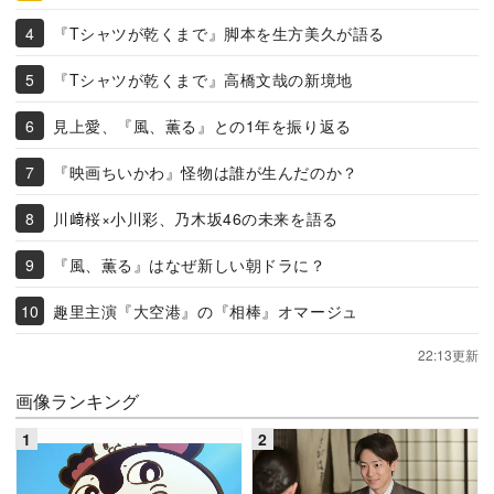
『Tシャツが乾くまで』脚本を生方美久が語る
『Tシャツが乾くまで』高橋文哉の新境地
見上愛、『風、薫る』との1年を振り返る
『映画ちいかわ』怪物は誰が生んだのか？
川﨑桜×小川彩、乃木坂46の未来を語る
『風、薫る』はなぜ新しい朝ドラに？
趣里主演『大空港』の『相棒』オマージュ
22:13更新
画像ランキング