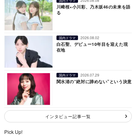
2026.08.08
国内ドラマ
川﨑桜×小川彩、乃木坂46の未来を語
る
2026.08.02
国内ドラマ
白石聖、デビュー10年目を迎えた現
在地
2026.07.29
国内ドラマ
関水渚の“絶対に諦めない”という決意
インタビュー記事一覧
Pick Up!