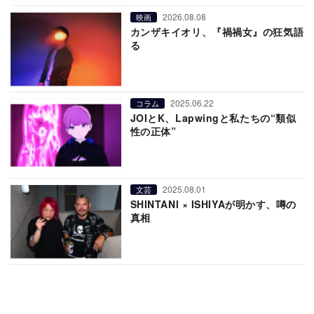
2026.08.08
映画
カンザキイオリ、『禍禍女』の狂気語
る
2025.06.22
コラム
JOIとK、Lapwingと私たちの“類似
性の正体”
2025.08.01
文芸
SHINTANI × ISHIYAが明かす、噂の
真相