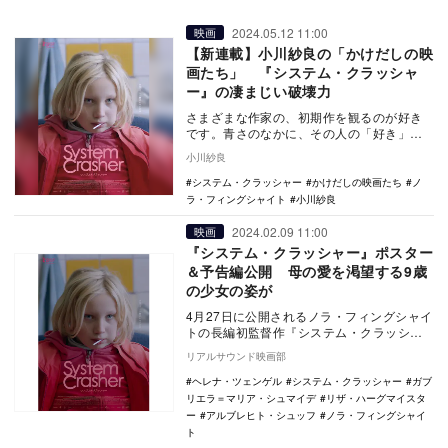
2024.05.12 11:00
映画
【新連載】小川紗良の「かけだしの映
画たち」 『システム・クラッシャ
ー』の凄まじい破壊力
さまざまな作家の、初期作を観るのが好き
です。青さのなかに、その人の「好き」や
「衝動」や「欲望」が詰まっているから。
小川紗良
また、自分もか…
システム・クラッシャー
かけだしの映画たち
ノ
ラ・フィングシャイト
小川紗良
2024.02.09 11:00
映画
『システム・クラッシャー』ポスター
＆予告編公開 母の愛を渇望する9歳
の少女の姿が
4月27日に公開されるノラ・フィングシャイ
トの長編初監督作『システム・クラッシャ
ー』のポスタービジュアルと予告編が公開
リアルサウンド映画部
された。 …
ヘレナ・ツェンゲル
システム・クラッシャー
ガブ
リエラ＝マリア・シュマイデ
リザ・ハーグマイスタ
ー
アルブレヒト・シュッフ
ノラ・フィングシャイ
ト