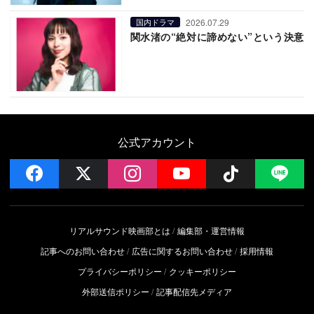
2026.07.29
国内ドラマ
関水渚の“絶対に諦めない”という決意
公式アカウント
facebook
x
instagram
YouTube
Follow on 
LI
リアルサウンド映画部とは
編集部・運営情報
記事へのお問い合わせ
広告に関するお問い合わせ
採用情報
プライバシーポリシー
クッキーポリシー
外部送信ポリシー
記事配信先メディア