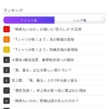
ランキング
アクセス数
シェア数
『映画ちいかわ』が描いた“恐ろしさ”の正体
『Tシャツが乾くまで』充の帰還の意味
『Tシャツが乾くまで』高橋文哉の新境地
小栗旬×横浜流星、豪華初共演への期待
『風、薫る』はなぜ新しい朝ドラに？
見上愛、『風、薫る』との1年を振り返る
『豊臣兄弟！』井上和が茶々役に選ばれた理由
『映画ちいかわ』怪物は誰が生んだのか？