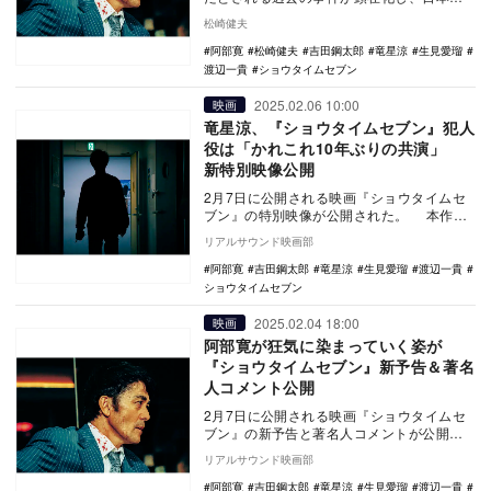
が論議の渦中にある。一方で、真偽の判別
松崎健夫
できないような…
阿部寛
松崎健夫
吉田鋼太郎
竜星涼
生見愛瑠
渡辺一貴
ショウタイムセブン
2025.02.06 10:00
映画
竜星涼、『ショウタイムセブン』犯人
役は「かれこれ10年ぶりの共演」
新特別映像公開
2月7日に公開される映画『ショウタイムセ
ブン』の特別映像が公開された。 本作
は、ハ・ジョンウが主演、キム・ビョンウ
リアルサウンド映画部
が監督を務…
阿部寛
吉田鋼太郎
竜星涼
生見愛瑠
渡辺一貴
ショウタイムセブン
2025.02.04 18:00
映画
阿部寛が狂気に染まっていく姿が
『ショウタイムセブン』新予告＆著名
人コメント公開
2月7日に公開される映画『ショウタイムセ
ブン』の新予告と著名人コメントが公開さ
れた。 本作は、ハ・ジョンウが主演、キ
リアルサウンド映画部
ム・ビョ…
阿部寛
吉田鋼太郎
竜星涼
生見愛瑠
渡辺一貴