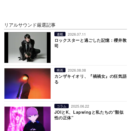
リアルサウンド厳選記事
2026.07.11
連載
ロックスターと過ごした記憶：櫻井敦
司
2026.08.08
映画
カンザキイオリ、『禍禍女』の狂気語
る
2025.06.22
コラム
JOIとK、Lapwingと私たちの“類似
性の正体”