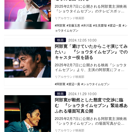
2025年2月7日に公開される阿部寛主演映画
『ショウタイムセブン』のテレビスポット
映像と新場面写真が公開された。 本作
リアルサウンド映画部
は、ハ…
阿部寛
安藤玉恵
井川遥
生見愛瑠
渡辺一貴
シ
ョウタイムセブン
2024.12.05 10:00
映画
阿部寛「避けていたからこそ演じてみ
たい」 『ショウタイムセブン』での
キャスター役を語る
2025年2月7日に公開される映画『ショウタ
イムセブン』より、主演の阿部寛にフォー
カスした新場面写真が公開された。 本作
リアルサウンド映画部
は、…
阿部寛
渡辺一貴
ショウタイムセブン
2024.11.29 10:00
映画
阿部寛が毅然とした態度で交渉に臨
む 『ショウタイムセブン』緊迫感あ
ふれる場面写真公開
2025年2月7日に公開される阿部寛主演映画
『ショウタイムセブン』の場面写真が公開
された。 本作は、ハ・ジョンウが主演、
リアルサウンド映画部