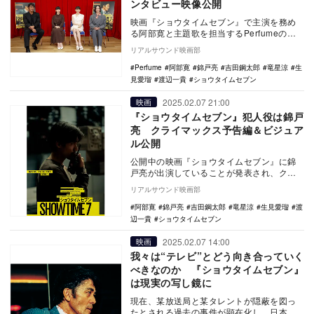
ンタビュー映像公開
映画『ショウタイムセブン』で主演を務め
る阿部寛と主題歌を担当するPerfumeの特
別映像が公開された。 本作は、ハ・ジョ
リアルサウンド映画部
ンウ…
Perfume
阿部寛
錦戸亮
吉田鋼太郎
竜星涼
生
見愛瑠
渡辺一貴
ショウタイムセブン
2025.02.07 21:00
映画
『ショウタイムセブン』犯人役は錦戸
亮 クライマックス予告編＆ビジュア
ル公開
公開中の映画『ショウタイムセブン』に錦
戸亮が出演していることが発表され、クラ
イマックス予告編とビジュアルが公開され
リアルサウンド映画部
た。 本作…
阿部寛
錦戸亮
吉田鋼太郎
竜星涼
生見愛瑠
渡
辺一貴
ショウタイムセブン
2025.02.07 14:00
映画
我々は“テレビ”とどう向き合っていく
べきなのか 『ショウタイムセブン』
は現実の写し鏡に
現在、某放送局と某タレントが隠蔽を図っ
たとされる過去の事件が顕在化し、日本中