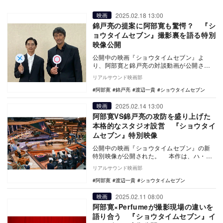
2025.02.18 13:00
映画
錦戸亮の提案に阿部寛も驚愕？ 『シ
ョウタイムセブン』撮影裏を語る特別
映像公開
公開中の映画『ショウタイムセブン』よ
り、阿部寛と錦戸亮の対談動画が公開され
た。 本作は、ハ・ジョンウが主演、キ
リアルサウンド映画部
ム・ビョンウが…
阿部寛
錦戸亮
渡辺一貴
ショウタイムセブン
2025.02.14 13:00
映画
阿部寛VS錦戸亮の攻防を盛り上げた
本格的なスタジオ設営 『ショウタイ
ムセブン』特別映像
公開中の映画『ショウタイムセブン』の新
特別映像が公開された。 本作は、ハ・ジ
ョンウが主演、キム・ビョンウが監督を務
リアルサウンド映画部
めた韓国映…
阿部寛
渡辺一貴
ショウタイムセブン
2025.02.11 08:00
映画
阿部寛×Perfumeが撮影現場の違いを
語り合う 『ショウタイムセブン』イ