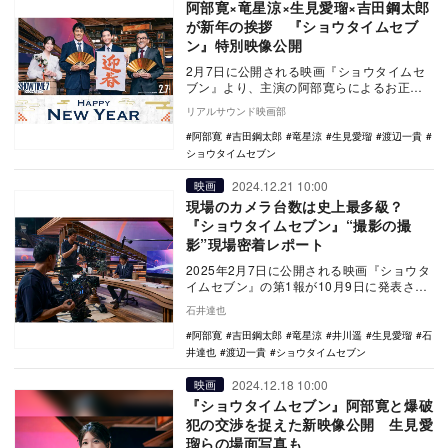
阿部寛×竜星涼×生見愛瑠×吉田鋼太郎
が新年の挨拶 『ショウタイムセブ
ン』特別映像公開
2月7日に公開される映画『ショウタイムセ
ブン』より、主演の阿部寛らによるお正月
コメント動画が公開された。 本作は、
リアルサウンド映画部
ハ・ジョン…
阿部寛
吉田鋼太郎
竜星涼
生見愛瑠
渡辺一貴
ショウタイムセブン
2024.12.21 10:00
映画
現場のカメラ台数は史上最多級？
『ショウタイムセブン』“撮影の撮
影”現場密着レポート
2025年2月7日に公開される映画『ショウタ
イムセブン』の第1報が10月9日に発表され
た。ハ・ジョンウが主演、キム・ビョンウ
石井達也
が監…
阿部寛
吉田鋼太郎
竜星涼
井川遥
生見愛瑠
石
井達也
渡辺一貴
ショウタイムセブン
2024.12.18 10:00
映画
『ショウタイムセブン』阿部寛と爆破
犯の交渉を捉えた新映像公開 生見愛
瑠らの場面写真も