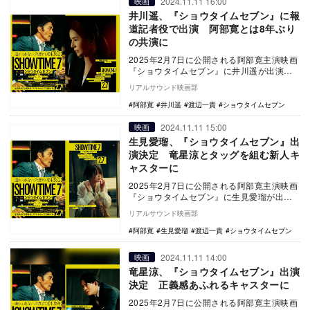
2024.11.11 16:00
映画
井川遥、『ショウタイムセブン』に報
道記者役で出演 阿部寛とは8年ぶり
の共演に
2025年2月7日に公開される阿部寛主演映画
『ショウタイムセブン』に井川遥が出演す
ることが発表された。 本作は、ハ・ジョ
リアルサウンド映画部
ンウ…
阿部寛
井川遥
渡辺一貴
ショウタイムセブン
2024.11.11 15:00
映画
生見愛瑠、『ショウタイムセブン』出
演決定 竜星涼とタッグを組む新人キ
ャスターに
2025年2月7日に公開される阿部寛主演映画
『ショウタイムセブン』に生見愛瑠が出演
することが発表された。 本作は、ハ・ジ
リアルサウンド映画部
ョン…
阿部寛
生見愛瑠
渡辺一貴
ショウタイムセブン
2024.11.11 14:00
映画
竜星涼、『ショウタイムセブン』出演
決定 正義感あふれるキャスターに
2025年2月7日に公開される阿部寛主演映画