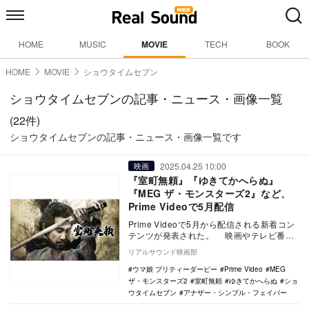
HOME
MUSIC
MOVIE
TECH
BOOK
HOME
MOVIE
ショウタイムセブン
ショウタイムセブンの記事・ニュース・画像一覧
(22件)
ショウタイムセブンの記事・ニュース・画像一覧です
2025.04.25 10:00
映画
『室町無頼』『ゆきてかへらぬ』
『MEG ザ・モンスターズ2』など、
Prime Videoで5月配信
Prime Videoで5月から配信される新着コン
テンツが発表された。 映画やテレビ番組
が見放題のPrime VideoのS…
リアルサウンド映画部
ウマ娘 プリティーダービー
Prime Video
MEG
ザ・モンスターズ2
室町無頼
ゆきてかへらぬ
ショ
ウタイムセブン
アナザー・シンプル・フェイバー