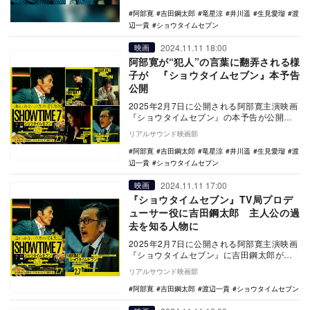
キム…
阿部寛
吉田鋼太郎
竜星涼
井川遥
生見愛瑠
渡
辺一貴
ショウタイムセブン
2024.11.11 18:00
映画
阿部寛が“犯人”の言葉に翻弄される様
子が 『ショウタイムセブン』本予告
公開
2025年2月7日に公開される阿部寛主演映画
『ショウタイムセブン』の本予告が公開さ
れた。 本作は、ハ・ジョンウが主演、キ
リアルサウンド映画部
ム・…
阿部寛
吉田鋼太郎
竜星涼
井川遥
生見愛瑠
渡
辺一貴
ショウタイムセブン
2024.11.11 17:00
映画
『ショウタイムセブン』TV局プロデ
ューサー役に吉田鋼太郎 主人公の過
去を知る人物に
2025年2月7日に公開される阿部寛主演映画
『ショウタイムセブン』に吉田鋼太郎が出
演することが発表された。 本作は、ハ・
リアルサウンド映画部
ジョ…
阿部寛
吉田鋼太郎
渡辺一貴
ショウタイムセブン