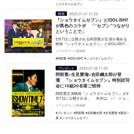
ショウタイムセブン
2025.01.31 21:20
映画
『ショウタイムセブン』とIDOLiSH7
が異色のコラボ 「“セブン”つながり
ということで」
2月7日に公開される阿部寛が主演を務める
映画『ショウタイムセブン』とIDOLiSH7の
コラボビジュアルが公開された。 本作
リアルサウンド映画部
は…
阿部寛
IDOLiSH7
ショウタイムセブン
2025.01.06 11:30
プレゼント
阿部寛×生見愛瑠×吉田鋼太郎が登
壇 『ショウタイムセブン』特別試写
会に10組20名様ご招待
阿部寛主演映画『ショウタイムセブン』が2
月7日に公開される。 本作は、ハ・ジョン
ウが主演、キム・ビョンウが監督を務めた
リアルサウンド映画部
韓国映…
プレゼント
阿部寛
吉田鋼太郎
生見愛瑠
渡辺一
貴
ショウタイムセブン