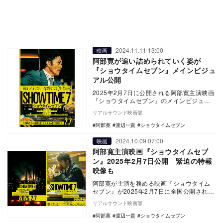
2024.11.11 13:00
映画
阿部寛が追い詰められていく姿が
『ショウタイムセブン』メインビジュ
アル公開
2025年2月7日に公開される阿部寛主演映画
『ショウタイムセブン』のメインビジュア
ルが公開された。 本作は、ハ・ジョンウ
リアルサウンド映画部
が主…
阿部寛
渡辺一貴
ショウタイムセブン
2024.10.09 07:00
映画
阿部寛主演映画『ショウタイムセブ
ン』2025年2月7日公開 緊迫の特報
映像も
阿部寛が主演を務める映画『ショウタイム
セブン』が2025年2月7日に全国公開される
ことが決定し、あわせてティザービジュア
リアルサウンド映画部
ルと特報…
阿部寛
渡辺一貴
ショウタイムセブン