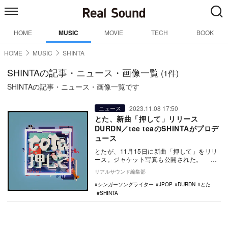
HOME
MUSIC
MOVIE
TECH
BOOK
HOME
MUSIC
SHINTA
SHINTAの記事・ニュース・画像一覧
(1件)
SHINTAの記事・ニュース・画像一覧です
2023.11.08 17:50
ニュース
とた、新曲「押して」リリース
DURDN／tee teaのSHINTAがプロデ
ュース
とたが、11月15日に新曲「押して」をリリ
ース。ジャケット写真も公開された。 同
楽曲は、レインボーエンタテインメントと
リアルサウンド編集部
ポニー…
シンガーソングライター
JPOP
DURDN
とた
SHINTA