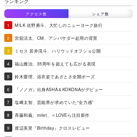
ランキング
アクセス数
シェア数
M!LK 佐野勇斗、大忙しのニューヨーク旅行
宮舘涼太、CM、アンバサダー起用の背景
ミセス 若井滉斗、ハリウッドオフショ公開
福山雅治、35周年を超えても広がる表現
鈴木愛理、浴衣姿であざとさ全開ポーズ
『ノノガ』出身ASHA＆KOKONAがデビュー
塩﨑太智、芸能界が求めていた“全力感”
斉藤和義、milet、＝LOVEら注目新作
渡辺美里『Birthday』クロスレビュー