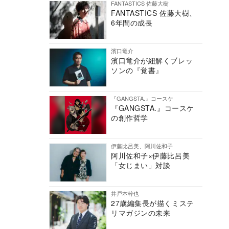
FANTASTICS 佐藤大樹
FANTASTICS 佐藤大樹、
6年間の成長
濱口竜介
濱口竜介が紐解くブレッ
ソンの『覚書』
『GANGSTA.』コースケ
『GANGSTA.』コースケ
の創作哲学
伊藤比呂美、阿川佐和子
阿川佐和子×伊藤比呂美
「女じまい」対談
井戸本幹也
27歳編集長が描くミステ
リマガジンの未来