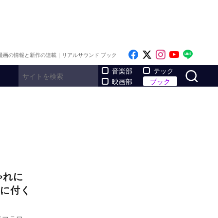
Like on Facebook
Follow on x
Follow on I
Follow o
Follo
漫画の情報と新作の連載｜リアルサウンド ブック
サ
音楽部
テック
映画部
ブック
ゃれに
に付く