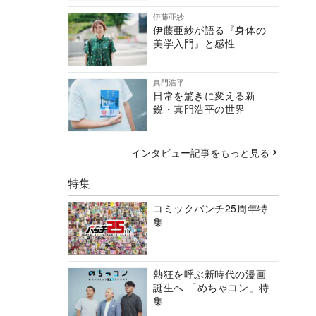
伊藤亜紗
伊藤亜紗が語る『身体の
美学入門』と感性
真門浩平
日常を驚きに変える新
鋭・真門浩平の世界
インタビュー記事をもっと見る
特集
コミックバンチ25周年特
集
熱狂を呼ぶ新時代の漫画
誕生へ 「めちゃコン」特
集