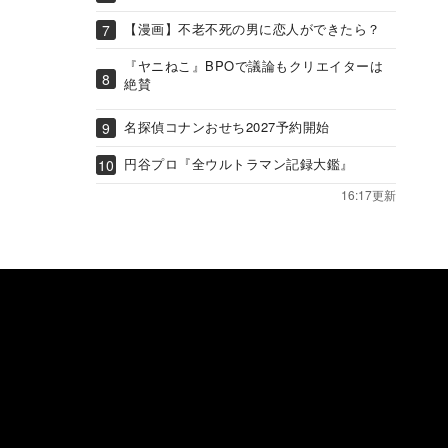
【漫画】不老不死の男に恋人ができたら？
『ヤニねこ』BPOで議論もクリエイターは
絶賛
名探偵コナンおせち2027予約開始
円谷プロ『全ウルトラマン記録大鑑』
16:17更新