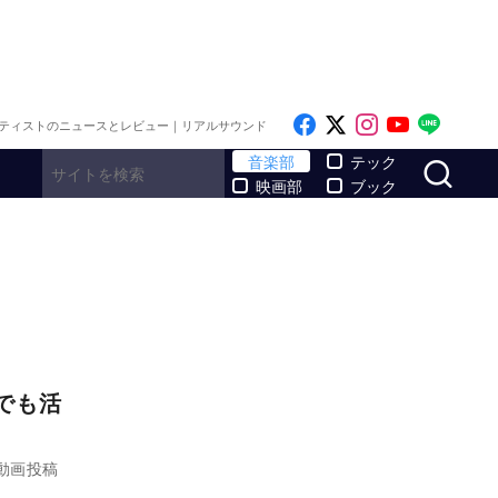
Like on Facebook
Follow on x
Follow on I
Follow o
Follo
ティストのニュースとレビュー｜リアルサウンド
サ
音楽部
テック
映画部
ブック
ルでも活
動画投稿