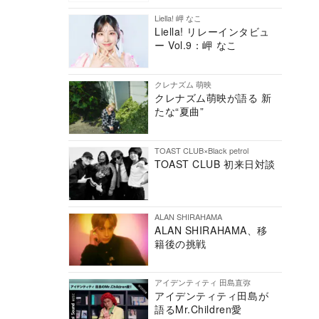
Liella! 岬 なこ
Liella! リレーインタビュ
ー Vol.9：岬 なこ
クレナズム 萌映
クレナズム萌映が語る 新
たな“夏曲”
TOAST CLUB×Black petrol
TOAST CLUB 初来日対談
ALAN SHIRAHAMA
ALAN SHIRAHAMA、移
籍後の挑戦
アイデンティティ 田島直弥
アイデンティティ田島が
語るMr.Children愛