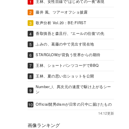
王林、女性目線で“はじめての一夜”表現
藤井 風、ツアーオフショ披露
歌声分析 Vol.20：BE:FIRST
香取慎吾と森且行、“エールの往復”の先
ふみの、葛藤の中で見出す現在地
STARGLOWが背負う世界からの期待
王林、ショートパンツコーデでBBQ
王林、夏の思い出ショットを公開
Number_i、異次元の速度で駆け上がるシー
ン
Official髭男dismが日常の只中に届けたもの
14:12更新
画像ランキング