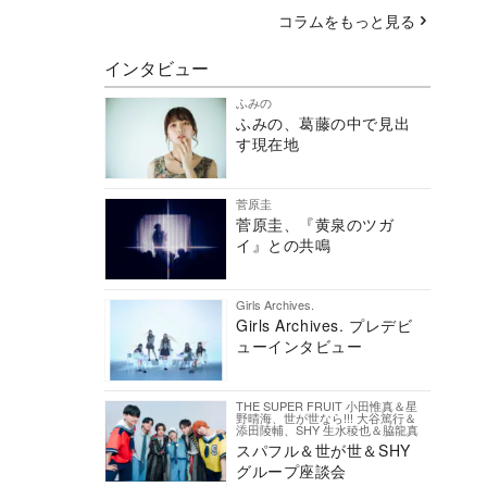
コラムをもっと見る
インタビュー
ふみの
ふみの、葛藤の中で見出
す現在地
菅原圭
菅原圭、『黄泉のツガ
イ』との共鳴
Girls Archives.
Girls Archives. プレデビ
ューインタビュー
THE SUPER FRUIT 小田惟真＆星
野晴海、世が世なら!!! 大谷篤行＆
添田陵輔、SHY 生水稜也＆脇龍真
スパフル＆世が世＆SHY
グループ座談会