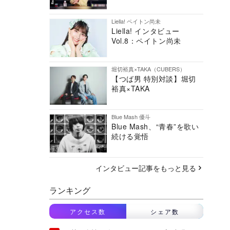
Liella! ペイトン尚未
Liella! インタビュー
Vol.8：ペイトン尚未
堀切裕真×TAKA（CUBERS）
【つば男 特別対談】堀切
裕真×TAKA
Blue Mash 優斗
Blue Mash、“青春”を歌い
続ける覚悟
インタビュー記事をもっと見る
ランキング
アクセス数
シェア数