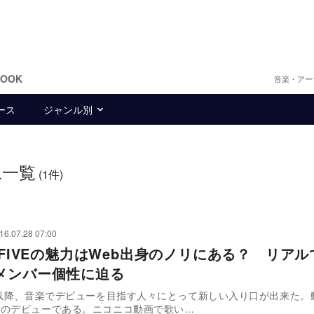
BOOK
音楽・アー
ース
ジャンル別
像一覧
(1件)
16.07.28 07:00
 FIVEの魅力はWeb出身のノリにある？ リア
メンバー個性に迫る
代以降、音楽でデビューを目指す人々にとって新しい入り口が出来た。
らのデビューである。ニコニコ動画で歌い…