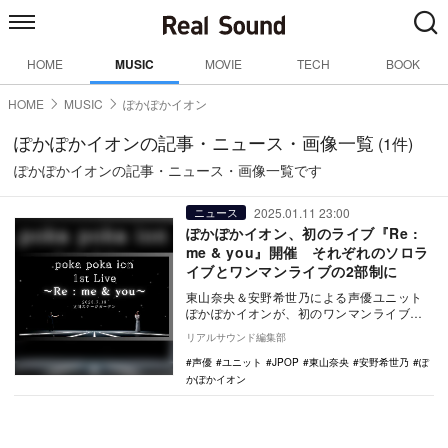
HOME
MUSIC
MOVIE
TECH
BOOK
HOME
MUSIC
ぽかぽかイオン
ぽかぽかイオンの記事・ニュース・画像一覧
(1件)
ぽかぽかイオンの記事・ニュース・画像一覧です
2025.01.11 23:00
ニュース
ぽかぽかイオン、初のライブ『Re :
me & you』開催 それぞれのソロラ
イブとワンマンライブの2部制に
東山奈央＆安野希世乃による声優ユニット
ぽかぽかイオンが、初のワンマンライブ
『ぽかぽかイオン 1st LIVE 〜Re : me…
リアルサウンド編集部
声優
ユニット
JPOP
東山奈央
安野希世乃
ぽ
かぽかイオン