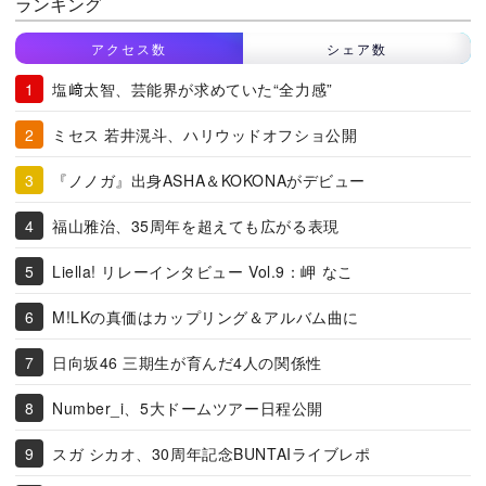
ランキング
アクセス数
シェア数
塩﨑太智、芸能界が求めていた“全力感”
ミセス 若井滉斗、ハリウッドオフショ公開
『ノノガ』出身ASHA＆KOKONAがデビュー
福山雅治、35周年を超えても広がる表現
Liella! リレーインタビュー Vol.9：岬 なこ
M!LKの真価はカップリング＆アルバム曲に
日向坂46 三期生が育んだ4人の関係性
Number_i、5大ドームツアー日程公開
スガ シカオ、30周年記念BUNTAIライブレポ