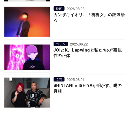
2026.08.08
映画
カンザキイオリ、『禍禍女』の狂気語
る
2025.06.22
コラム
JOIとK、Lapwingと私たちの“類似
性の正体”
2025.08.01
文芸
SHINTANI × ISHIYAが明かす、噂の
真相