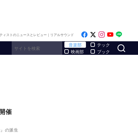
Like on Facebook
Follow on x
Follow on I
Follow o
Follo
ティストのニュースとレビュー｜リアルサウンド
サ
音楽部
テック
映画部
ブック
e-』開催
RO』の派生