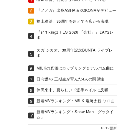
『ノノガ』出身ASHA＆KOKONAがデビュー
福山雅治、35周年を超えても広がる表現
『s**t kingz FES 2026 「会社」』DAY2レ
ポ
スガ シカオ、30周年記念BUNTAIライブレ
ポ
M!LKの真価はカップリング＆アルバム曲に
日向坂46 三期生が育んだ4人の関係性
倖田來未、夏らしいド派手ネイルに反響
新着MVランキング：M!LK 塩﨑太智 ソロ曲
新着MVランキング：Snow Man「グッタイ
ム」
18:12更新