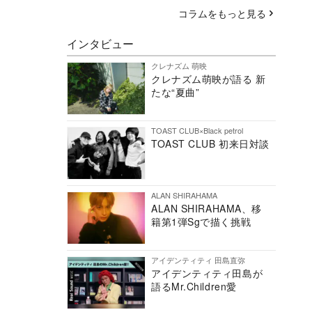
コラムをもっと見る
インタビュー
クレナズム 萌映
クレナズム萌映が語る 新
たな“夏曲”
TOAST CLUB×Black petrol
TOAST CLUB 初来日対談
ALAN SHIRAHAMA
ALAN SHIRAHAMA、移
籍第1弾Sgで描く挑戦
アイデンティティ 田島直弥
アイデンティティ田島が
語るMr.Children愛