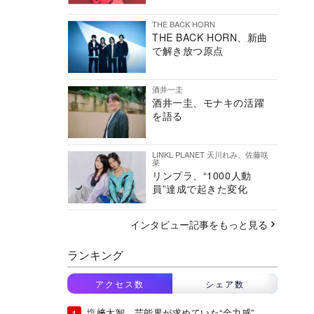
THE BACK HORN
THE BACK HORN、新曲
で解き放つ原点
酒井一圭
酒井一圭、モナキの活躍
を語る
LINKL PLANET 天川れみ、佐藤咲
菜
リンプラ、“1000人動
員”達成で起きた変化
インタビュー記事をもっと見る
ランキング
アクセス数
シェア数
塩﨑太智、芸能界が求めていた“全力感”