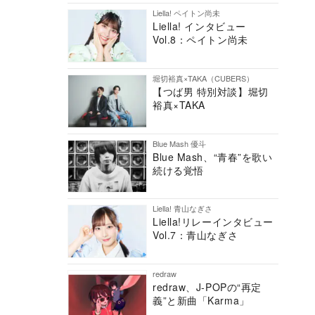
Liella! ペイトン尚未
Liella! インタビュー
Vol.8：ペイトン尚未
堀切裕真×TAKA（CUBERS）
【つば男 特別対談】堀切
裕真×TAKA
Blue Mash 優斗
Blue Mash、“青春”を歌い
続ける覚悟
Liella! 青山なぎさ
Liella!リレーインタビュー
Vol.7：青山なぎさ
redraw
redraw、J-POPの“再定
義”と新曲「Karma」