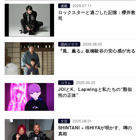
2026.07.11
連載
ロックスターと過ごした記憶：櫻井敦
司
2026.08.05
国内ドラマ
『風、薫る』板橋駿谷の安心感が光る
2025.06.22
コラム
JOIとK、Lapwingと私たちの“類似
性の正体”
2025.08.01
文芸
SHINTANI × ISHIYAが明かす、噂の
真相