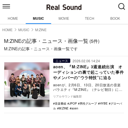
HOME
MUSIC
MOVIE
TECH
BOOK
HOME
MUSIC
M:ZINE
M:ZINEの記事・ニュース・画像一覧
(5件)
M:ZINEの記事・ニュース・画像一覧です
2026.02.06 14:24
ニュース
aoen、『M:ZINE』3週連続出演 オ
ーディションの裏で起こっていた事件
やメンバーの“ウラ特技”に迫る
aoenが、2月6日、13日、20日放送の音楽
バラエティ『M:ZINE』（テレビ朝日）に、
2月のピックアップアーティストとして出…
リアルサウンド編集部
音楽番組
JPOP
男性グループ
HYBE
グローバ
ル
M:ZINE
aoen