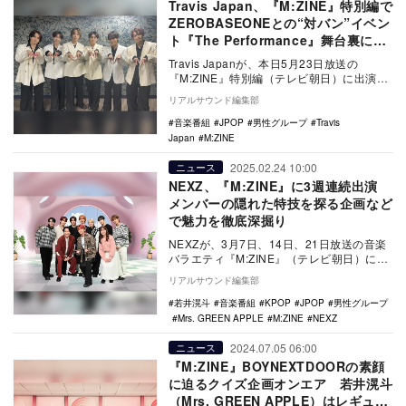
Travis Japan、『M:ZINE』特別編で
ZEROBASEONEとの“対バン”イベン
ト『The Performance』舞台裏に密
着
Travis Japanが、本日5月23日放送の
『M:ZINE』特別編（テレビ朝日）に出演。
3月28日に行われた音楽イベント『T…
リアルサウンド編集部
音楽番組
JPOP
男性グループ
Travis
Japan
M:ZINE
2025.02.24 10:00
ニュース
NEXZ、『M:ZINE』に3週連続出演
メンバーの隠れた特技を探る企画など
で魅力を徹底深掘り
NEXZが、3月7日、14日、21日放送の音楽
バラエティ『M:ZINE』（テレビ朝日）に、
3月のピックアップアーティストとして出…
リアルサウンド編集部
若井滉斗
音楽番組
KPOP
JPOP
男性グループ
Mrs. GREEN APPLE
M:ZINE
NEXZ
2024.07.05 06:00
ニュース
『M:ZINE』BOYNEXTDOORの素顔
に迫るクイズ企画オンエア 若井滉斗
（Mrs. GREEN APPLE）はレギュラ