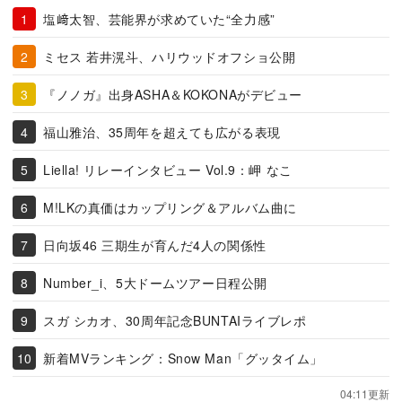
塩﨑太智、芸能界が求めていた“全力感”
ミセス 若井滉斗、ハリウッドオフショ公開
『ノノガ』出身ASHA＆KOKONAがデビュー
福山雅治、35周年を超えても広がる表現
Liella! リレーインタビュー Vol.9：岬 なこ
M!LKの真価はカップリング＆アルバム曲に
日向坂46 三期生が育んだ4人の関係性
Number_i、5大ドームツアー日程公開
スガ シカオ、30周年記念BUNTAIライブレポ
新着MVランキング：Snow Man「グッタイム」
04:11更新