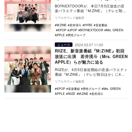
ーに
BOYNEXTDOORが、本日7月5日放送の音
楽バラエティ番組『M:ZINE』（テレビ朝日
ほか）に7月のピックアップアーティスト…
リアルサウンド編集部
M:ZINE
若井滉斗
HYBE
音楽番組
KPOP
JPOP
BOYNEXTDOOR
Mrs. GREEN
APPLE
男性グループ
2024.03.07 11:00
ニュース
RIIZE、新音楽番組『M:ZINE』初回
放送に出演 若井滉斗（Mrs. GREEN
APPLE）らが魅力に迫る
RIIZEが、4月5日放送開始の音楽バラエティ
番組『M:ZINE』（テレビ朝日ほか）に4月
のピックアップアーティストとして出演
リアルサウンド編集部
す…
KPOP
音楽番組
男性グループ
Mrs. GREEN
APPLE
RIIZE
M:ZINE
若井滉斗