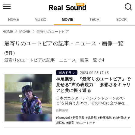
HOME
MUSIC
MOVIE
TECH
BOOK
HOME
MOVIE
最寄りのユートピア
最寄りのユートピアの記事・ニュース・画像一覧
(5件)
最寄りのユートピアの記事・ニュース・画像一覧です
2024.09.25 17:15
国内ドラマ
神尾楓珠、『最寄りのユートピア』で
見せる“声の表現力” 多彩さをキャリ
アと共に振り返る
日本のエンターテインメントシーンの“い
ま”を背負う人々の、その中心に立つ存在だ
と断言できる俳優の神尾楓珠。そんな彼が
折田侑駿
主演を務める…
flumpool
折田侑駿
北香那
神尾楓珠
山村隆太
岸洋佑
最寄りのユートピア