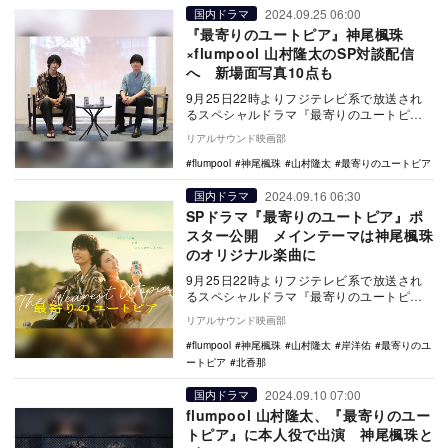
2024.09.25 06:00
国内ドラマ
『最寄りのユートピア』神尾楓珠
×flumpool 山村隆太のSP対談配信
へ 新場面写真10点も
9月25日22時よりフジテレビ系で放送され
るスペシャルドラマ『最寄りのユートピ
ア』の新場面写真が公開された。 本作
リアルサウンド映画部
は、夢と現…
flumpool
神尾楓珠
山村隆太
最寄りのユートピア
2024.09.16 06:30
国内ドラマ
SPドラマ『最寄りのユートピア』ポ
スター公開 メインテーマは神尾楓珠
のオリジナル楽曲に
9月25日22時よりフジテレビ系で放送され
るスペシャルドラマ『最寄りのユートピ
ア』のポスタービジュアルが公開され、メ
リアルサウンド映画部
インテーマが…
flumpool
神尾楓珠
山村隆太
岸洋佑
最寄りのユ
ートピア
北香那
2024.09.10 07:00
国内ドラマ
flumpool 山村隆太、『最寄りのユー
トピア』に本人役で出演 神尾楓珠と