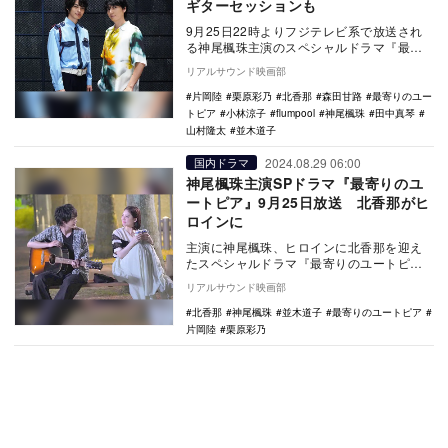
ギターセッションも
9月25日22時よりフジテレビ系で放送され
る神尾楓珠主演のスペシャルドラマ『最寄
りのユートピア』に、山村隆太
リアルサウンド映画部
（flumpool）…
片岡陸
栗原彩乃
北香那
森田甘路
最寄りのユー
トピア
小林涼子
flumpool
神尾楓珠
田中真琴
山村隆太
並木道子
2024.08.29 06:00
国内ドラマ
神尾楓珠主演SPドラマ『最寄りのユ
ートピア』9月25日放送 北香那がヒ
ロインに
主演に神尾楓珠、ヒロインに北香那を迎え
たスペシャルドラマ『最寄りのユートピ
ア』が、フジテレビ系にて9月25日に放送さ
リアルサウンド映画部
れることが決…
北香那
神尾楓珠
並木道子
最寄りのユートピア
片岡陸
栗原彩乃