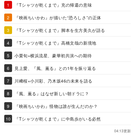
『Tシャツが乾くまで』充の帰還の意味
『映画ちいかわ』が描いた“恐ろしさ”の正体
『Tシャツが乾くまで』脚本を生方美久が語る
『Tシャツが乾くまで』高橋文哉の新境地
小栗旬×横浜流星、豪華初共演への期待
見上愛、『風、薫る』との1年を振り返る
川﨑桜×小川彩、乃木坂46の未来を語る
『風、薫る』はなぜ新しい朝ドラに？
『映画ちいかわ』怪物は誰が生んだのか？
『Tシャツが乾くまで』に中島歩がいる必然
04:13更新