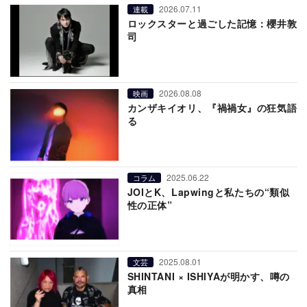
2026.07.11
連載
ロックスターと過ごした記憶：櫻井敦
司
2026.08.08
映画
カンザキイオリ、『禍禍女』の狂気語
る
2025.06.22
コラム
JOIとK、Lapwingと私たちの“類似
性の正体”
2025.08.01
文芸
SHINTANI × ISHIYAが明かす、噂の
真相