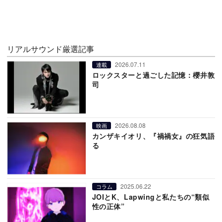
リアルサウンド厳選記事
2026.07.11
連載
ロックスターと過ごした記憶：櫻井敦
司
2026.08.08
映画
カンザキイオリ、『禍禍女』の狂気語
る
2025.06.22
コラム
JOIとK、Lapwingと私たちの“類似
性の正体”