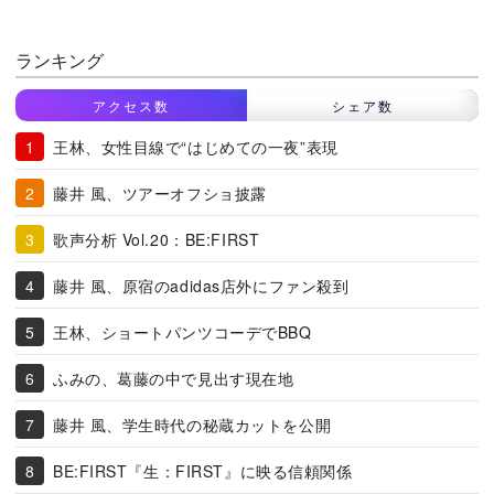
ランキング
アクセス数
シェア数
王林、女性目線で“はじめての一夜”表現
藤井 風、ツアーオフショ披露
歌声分析 Vol.20：BE:FIRST
藤井 風、原宿のadidas店外にファン殺到
王林、ショートパンツコーデでBBQ
ふみの、葛藤の中で見出す現在地
藤井 風、学生時代の秘蔵カットを公開
BE:FIRST『生：FIRST』に映る信頼関係