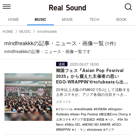
HOME
MUSIC
MOVIE
TECH
BOOK
HOME
MUSIC
mindfreakkk
mindfreakkkの記事・ニュース・画像一覧
(1件)
mindfreakkkの記事・ニュース・画像一覧です
2025.09.07 18:00
連載
韓国フェス『Asian Pop Festival
2025』から窺えた主催者の思い
EGO-WRAPPIN'やtofubeatsら出
演、貴重なコラボステージも
20年以上大阪のFM802でDJとして活動する
土井コマキが、アジア各国の注目すべき音
楽を日本の音楽ファンに伝えるため、独自
土井コマキ
の視点…
グローバル
mindfreakkk
KIRARA
Kingston
Rudieska
Asian Pop Festival
鄭宜農Enno Cheng
土井コマキ
アジア音楽探訪
韓国
ハク。
Se So
Neon
Silica GEL
MONO NO AWARE
EGO-
WRAPPIN'
イ・ラン
tofubeats
アジア