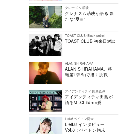
クレナズム 萌映
クレナズム萌映が語る 新
たな“夏曲”
TOAST CLUB×Black petrol
TOAST CLUB 初来日対談
ALAN SHIRAHAMA
ALAN SHIRAHAMA、移
籍第1弾Sgで描く挑戦
アイデンティティ 田島直弥
アイデンティティ田島が
語るMr.Children愛
Liella! ペイトン尚未
Liella! インタビュー
Vol.8：ペイトン尚未