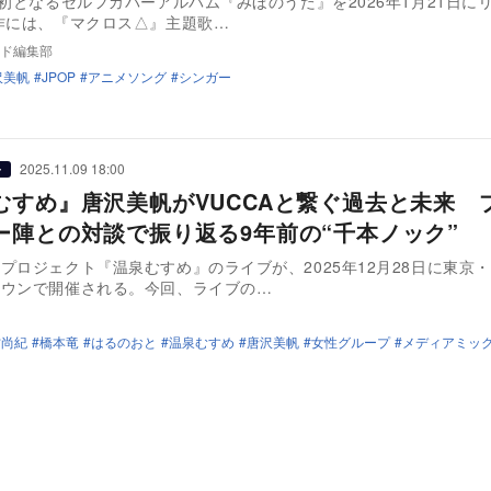
、初となるセルフカバーアルバム『みほのうた』を2026年1月21日に
作には、『マクロス△』主題歌…
ド編集部
沢美帆
JPOP
アニメソング
シンガー
2025.11.09 18:00
ー
むすめ』唐沢美帆がVUCCAと繋ぐ過去と未来 
ー陣との対談で振り返る9年前の“千本ノック”
プロジェクト『温泉むすめ』のライブが、2025年12月28日に東京
タウンで開催される。今回、ライブの…
村尚紀
橋本竜
はるのおと
温泉むすめ
唐沢美帆
女性グループ
メディアミッ