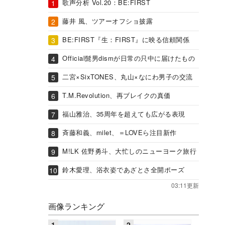
歌声分析 Vol.20：BE:FIRST
藤井 風、ツアーオフショ披露
BE:FIRST『生：FIRST』に映る信頼関係
Official髭男dismが日常の只中に届けたもの
二宮×SixTONES、丸山×なにわ男子の交流
T.M.Revolution、再ブレイクの真価
福山雅治、35周年を超えても広がる表現
斉藤和義、milet、＝LOVEら注目新作
M!LK 佐野勇斗、大忙しのニューヨーク旅行
鈴木愛理、浴衣姿であざとさ全開ポーズ
03:11更新
画像ランキング