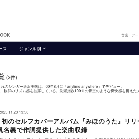
BOOK
音楽・アー
ース
ジャンル別
覧
(2件)
シンガー唐沢美帆は、00年8月に「anytime,anywhere」でデビュー。
、抜群のリズム感を披露している。洗濯指数100％の青空のような爽快感を携えた
2025.11.23 13:50
E、初のセルフカバーアルバム『みほのうた』リ
帆名義で作詞提供した楽曲収録