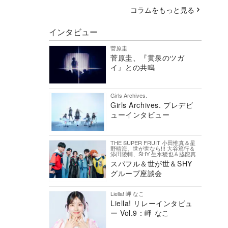
コラムをもっと見る
インタビュー
菅原圭
菅原圭、『黄泉のツガ
イ』との共鳴
Girls Archives.
Girls Archives. プレデビ
ューインタビュー
THE SUPER FRUIT 小田惟真＆星
野晴海、世が世なら!!! 大谷篤行＆
添田陵輔、SHY 生水稜也＆脇龍真
スパフル＆世が世＆SHY
グループ座談会
Liella! 岬 なこ
Liella! リレーインタビュ
ー Vol.9：岬 なこ