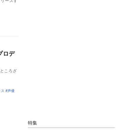
リリースす
プロデ
・ところざ
クス
声優
特集