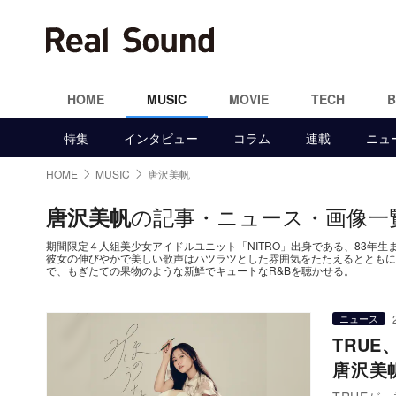
HOME
MUSIC
MOVIE
TECH
特集
インタビュー
コラム
連載
ニュ
HOME
MUSIC
唐沢美帆
の記事・ニュース・画像一
唐沢美帆
期間限定４人組美少女アイドルユニット「NITRO」出身である、83年生まれの
彼女の伸びやかで美しい歌声はハツラツとした雰囲気をたたえるとともに
で、もぎたての果物のような新鮮でキュートなR&Bを聴かせる。
ニュース
TRU
唐沢美