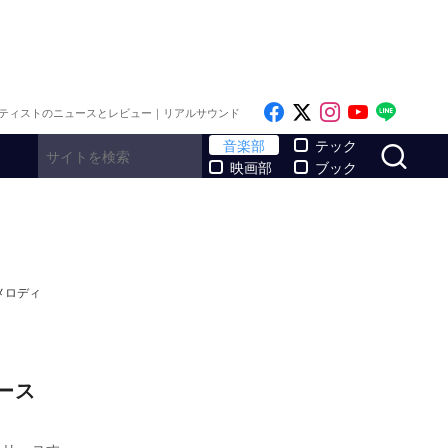
Like on Facebook
Follow on x
Follow on I
Follow o
Follo
ティストのニュースとレビュー｜リアルサウンド
サ
音楽部
テック
映画部
ブック
メロディ
リース