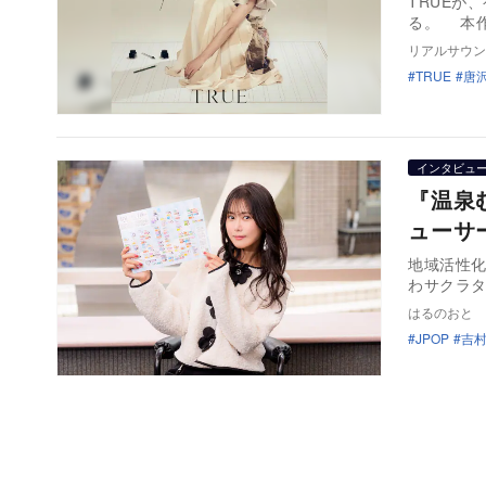
TRUEが
る。 本
リアルサウン
TRUE
唐
インタビュ
『温泉
ューサ
地域活性化
わサクラ
はるのおと
JPOP
吉