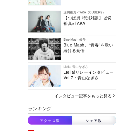
堀切裕真×TAKA（CUBERS）
【つば男 特別対談】堀切
裕真×TAKA
Blue Mash 優斗
Blue Mash、“青春”を歌い
続ける覚悟
Liella! 青山なぎさ
Liella!リレーインタビュー
Vol.7：青山なぎさ
インタビュー記事をもっと見る
ランキング
アクセス数
シェア数