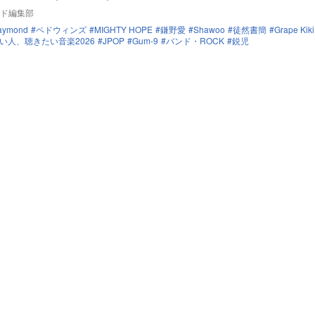
ド編集部
aymond
ペドウィンズ
MIGHTY HOPE
鎌野愛
Shawoo
徒然書簡
Grape Kiki
い人、聴きたい音楽2026
JPOP
Gum-9
バンド・ROCK
鋭児