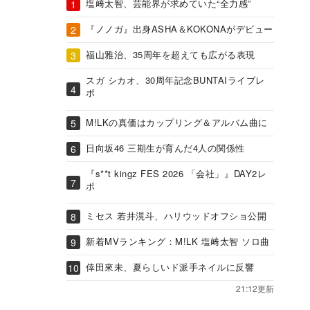
塩﨑太智、芸能界が求めていた“全力感”
『ノノガ』出身ASHA＆KOKONAがデビュー
福山雅治、35周年を超えても広がる表現
スガ シカオ、30周年記念BUNTAIライブレ
ポ
M!LKの真価はカップリング＆アルバム曲に
日向坂46 三期生が育んだ4人の関係性
『s**t kingz FES 2026 「会社」』DAY2レ
ポ
ミセス 若井滉斗、ハリウッドオフショ公開
新着MVランキング：M!LK 塩﨑太智 ソロ曲
倖田來未、夏らしいド派手ネイルに反響
21:12更新