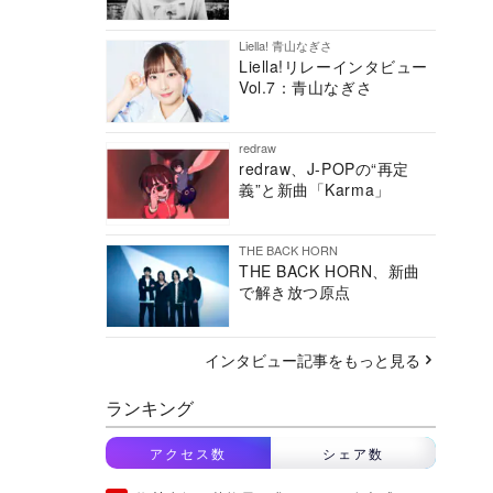
Liella! 青山なぎさ
Liella!リレーインタビュー
Vol.7：青山なぎさ
redraw
redraw、J-POPの“再定
義”と新曲「Karma」
THE BACK HORN
THE BACK HORN、新曲
で解き放つ原点
インタビュー記事をもっと見る
ランキング
アクセス数
シェア数