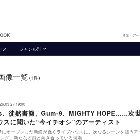
BOOK
音楽・アー
ース
ジャンル別
画像一覧
(1件)
26.03.27 19:00
nts、徒然書簡、Gum-9、MIGHTY HOPE…...
ウスに聞いた“今イチオシ”のアーティスト
以降にオープンした新鋭が蠢くライブハウスに、次なるシーンを担うア
リング。新たな才能と向き合っている現場…