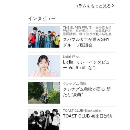
コラムをもっと見る
インタビュー
THE SUPER FRUIT 小田惟真＆星
野晴海、世が世なら!!! 大谷篤行＆
添田陵輔、SHY 生水稜也＆脇龍真
スパフル＆世が世＆SHY
グループ座談会
Liella! 岬 なこ
Liella! リレーインタビュ
ー Vol.9：岬 なこ
クレナズム 萌映
クレナズム萌映が語る 新
たな“夏曲”
TOAST CLUB×Black petrol
TOAST CLUB 初来日対談