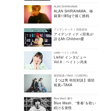
ALAN SHIRAHAMA
ALAN SHIRAHAMA、移
籍第1弾Sgで描く挑戦
アイデンティティ 田島直弥
アイデンティティ田島が
語るMr.Children愛
Liella! ペイトン尚未
Liella! インタビュー
Vol.8：ペイトン尚未
堀切裕真×TAKA（CUBERS）
【つば男 特別対談】堀切
裕真×TAKA
Blue Mash 優斗
Blue Mash、“青春”を歌い
続ける覚悟