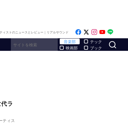
Like on Facebook
Follow on x
Follow on I
Follow o
Follo
ティストのニュースとレビュー｜リアルサウンド
サ
音楽部
テック
映画部
ブック
次世代ラ
ーティス