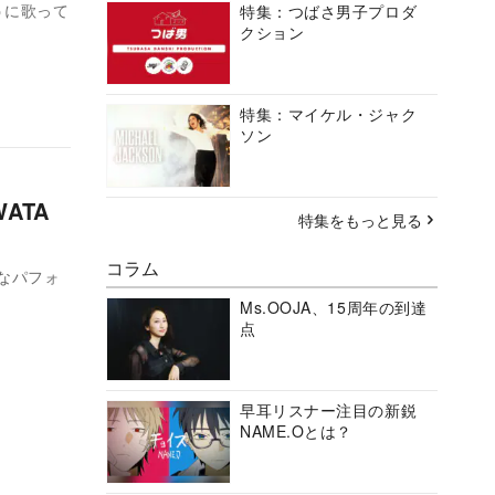
うに歌って
特集：つばさ男子プロダ
クション
特集：マイケル・ジャク
ソン
ATA
特集をもっと見る
コラム
なパフォ
Ms.OOJA、15周年の到達
点
早耳リスナー注目の新鋭
NAME.Oとは？