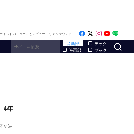
Like on Facebook
Follow on x
Follow on I
Follow o
Follo
ティストのニュースとレビュー｜リアルサウンド
サ
音楽部
テック
映画部
ブック
 4年
開催が決