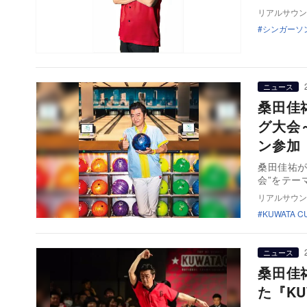
リアルサウン
シンガーソ
ニュース
桑田佳祐
グ大会～
ン参加
桑田佳祐が
会”をテー
リアルサウン
KUWATA C
ニュース
桑田佳
た『KUW