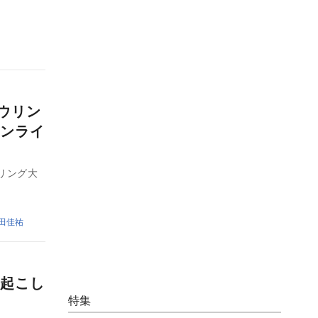
ボウリン
オンライ
リング大
田佳祐
起こし
特集