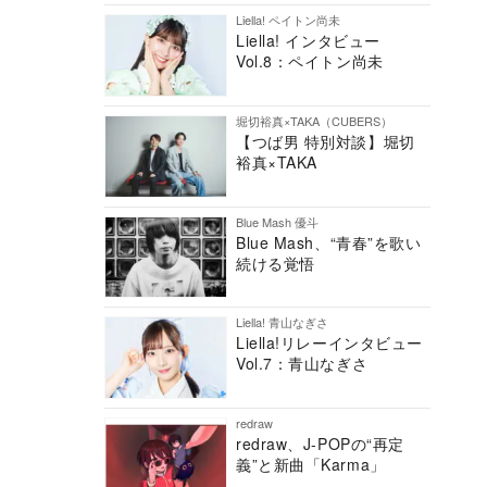
Liella! ペイトン尚未
Liella! インタビュー
Vol.8：ペイトン尚未
堀切裕真×TAKA（CUBERS）
【つば男 特別対談】堀切
裕真×TAKA
Blue Mash 優斗
Blue Mash、“青春”を歌い
続ける覚悟
Liella! 青山なぎさ
Liella!リレーインタビュー
Vol.7：青山なぎさ
redraw
redraw、J-POPの“再定
義”と新曲「Karma」