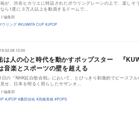
佳祐が、渋谷ヒカリエに特設されたボウリングレーンの上で、楽しそ
なら1度に３万人以上を動員するドームで…
ド編集部
ボウリング
KUWATA CUP
JPOP
19.02.08 12:00
祐は人の心と時代を動かすポップスター 『KUW
』は音楽とスポーツの壁を超える
31日の『NHK紅白歌合戦』において、とびっきり刺激的でピースフル
を見せ、日本を明るく照らしたサザンオ…
ド編集部
UP
JPOP
桑田佳祐
高橋美穂
POPS