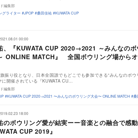
ド編集部
ングライター
JPOP
桑田佳祐
KUWATA CUP
2021.08.01 00:00
、『KUWATA CUP 2020→2021 ～みんなの
 ONLINE MATCH』 全国ボウリング場から
旗振り役となり、日本全国誰でもどこでも参加できる“みんなのボウ
マに開催されている『KUWATA CU…
ド編集部
UP
KUWATA CUP 2020→2021 〜みんなのボウリング大会〜 ONLINE MATCH
桑
2019.02.23 18:00
祐のボウリング愛が結実ーー音楽との融合で感動
ATA CUP 2019』