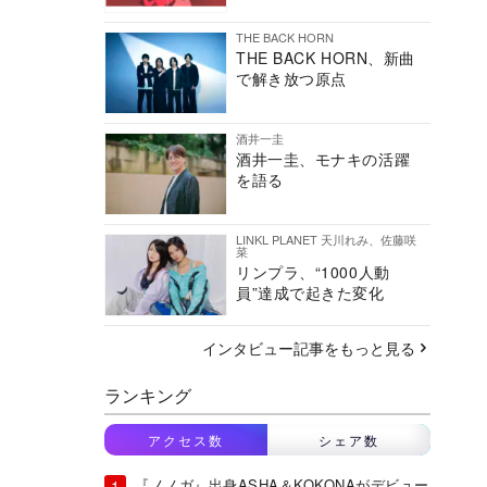
THE BACK HORN
THE BACK HORN、新曲
で解き放つ原点
酒井一圭
酒井一圭、モナキの活躍
を語る
LINKL PLANET 天川れみ、佐藤咲
菜
リンプラ、“1000人動
員”達成で起きた変化
インタビュー記事をもっと見る
ランキング
アクセス数
シェア数
『ノノガ』出身ASHA＆KOKONAがデビュー