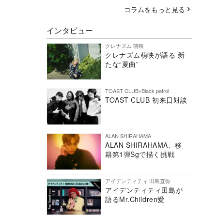
コラムをもっと見る
インタビュー
クレナズム 萌映
クレナズム萌映が語る 新
たな“夏曲”
TOAST CLUB×Black petrol
TOAST CLUB 初来日対談
ALAN SHIRAHAMA
ALAN SHIRAHAMA、移
籍第1弾Sgで描く挑戦
アイデンティティ 田島直弥
アイデンティティ田島が
語るMr.Children愛