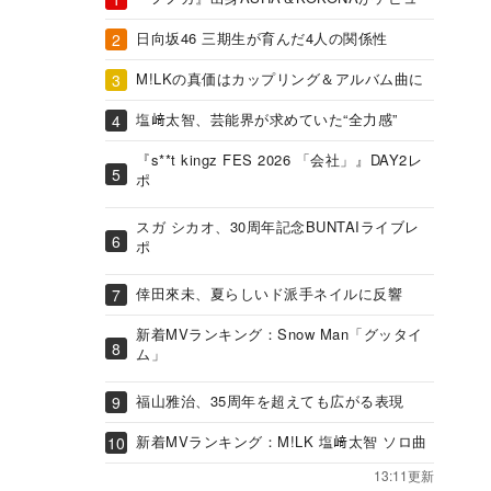
日向坂46 三期生が育んだ4人の関係性
M!LKの真価はカップリング＆アルバム曲に
塩﨑太智、芸能界が求めていた“全力感”
『s**t kingz FES 2026 「会社」』DAY2レ
ポ
スガ シカオ、30周年記念BUNTAIライブレ
ポ
倖田來未、夏らしいド派手ネイルに反響
新着MVランキング：Snow Man「グッタイ
ム」
福山雅治、35周年を超えても広がる表現
新着MVランキング：M!LK 塩﨑太智 ソロ曲
13:11更新