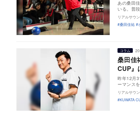
あの桑田
いる。普段
リアルサウン
桑田佳祐
20
コラム
桑田佳
CUP
昨年12月
ーマンス
リアルサウン
KUWATA C