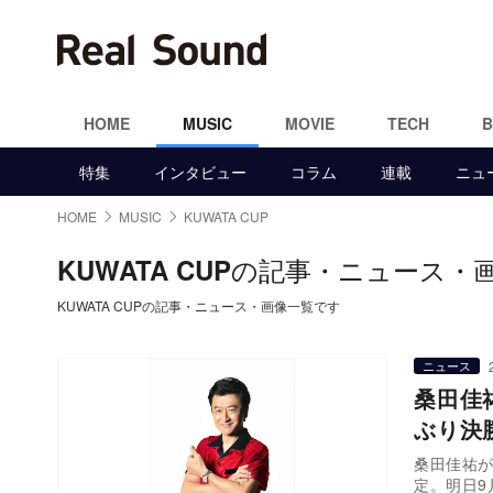
HOME
MUSIC
MOVIE
TECH
特集
インタビュー
コラム
連載
ニュ
HOME
MUSIC
KUWATA CUP
の記事・ニュース・
KUWATA CUP
KUWATA CUPの記事・ニュース・画像一覧です
ニュース
桑田佳
ぶり決
桑田佳祐が
定。明日9