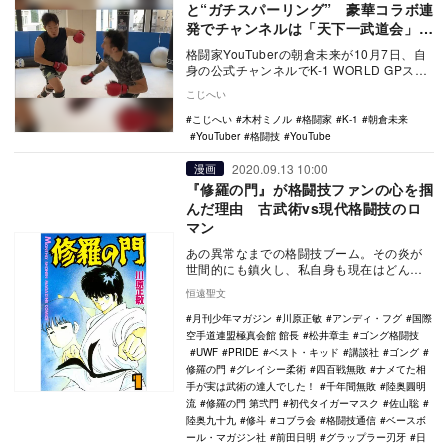
と“ガチスパーリング” 豪華コラボ連
発でチャンネルは「天下一武道会」状
態に
格闘家YouTuberの朝倉未来が10月7日、自
身の公式チャンネルでK-1 WORLD GPスー
パーウェルター級王者・木村“フィ…
こじへい
こじへい
木村ミノル
格闘家
K-1
朝倉未来
YouTuber
格闘技
YouTube
2020.09.13 10:00
漫画
『修羅の門』が格闘技ファンの心を掴
んだ理由 古武術vs現代格闘技のロ
マン
あの異常なまでの格闘技ブーム。その炎が
世間的にも鎮火し、私自身も現在はどんな
選手がいてどのような闘い模様となってい
恒遠聖文
るのかもわから…
月刊少年マガジン
川原正敏
アンディ・フグ
国際
空手道連盟極真会館 館長
松井章圭
ゴング格闘技
UWF
PRIDE
ベスト・キッド
講談社
ゴング
修羅の門
グレイシー柔術
四百戦無敗
ナメてた相
手が実は武術の達人でした！
千年間無敗
陸奥圓明
流
修羅の門 第弐門
初代タイガーマスク
佐山聡
陸奥九十九
修斗
コブラ会
格闘技通信
ベースボ
ール・マガジン社
前田日明
グラップラー刃牙
日