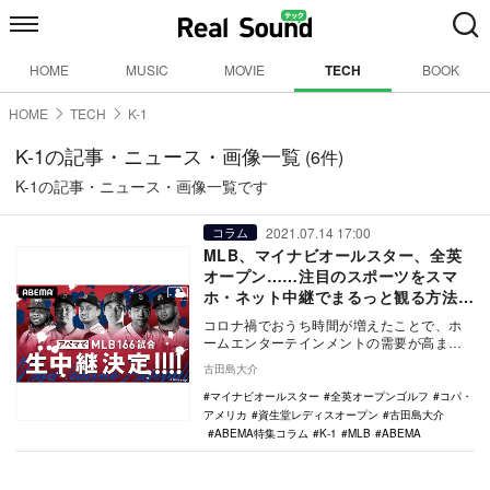
HOME
MUSIC
MOVIE
TECH
BOOK
HOME
TECH
K-1
K-1の記事・ニュース・画像一覧
(6件)
K-1の記事・ニュース・画像一覧です
2021.07.14 17:00
コラム
MLB、マイナビオールスター、全英
オープン……注目のスポーツをスマ
ホ・ネット中継でまるっと観る方法と
は？
コロナ禍でおうち時間が増えたことで、ホ
ームエンターテインメントの需要が高まっ
ている。 リアルな場になかなか出向きづ
古田島大介
らい時節柄…
マイナビオールスター
全英オープンゴルフ
コパ・
アメリカ
資生堂レディスオープン
古田島大介
ABEMA特集コラム
K-1
MLB
ABEMA