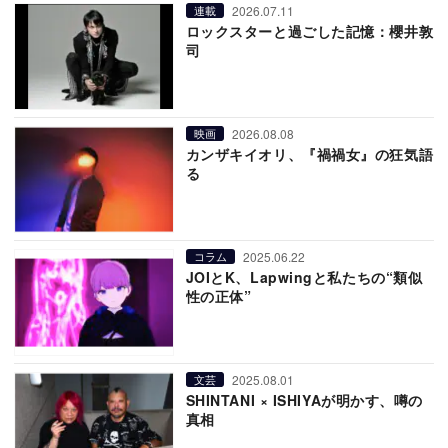
2026.07.11
連載
ロックスターと過ごした記憶：櫻井敦
司
2026.08.08
映画
カンザキイオリ、『禍禍女』の狂気語
る
2025.06.22
コラム
JOIとK、Lapwingと私たちの“類似
性の正体”
2025.08.01
文芸
SHINTANI × ISHIYAが明かす、噂の
真相