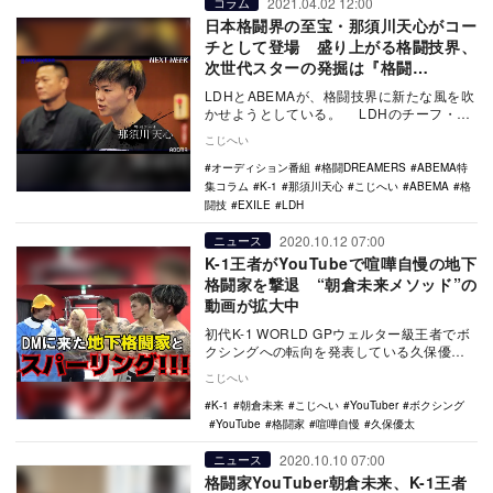
2021.04.02 12:00
コラム
日本格闘界の至宝・那須川天心がコー
チとして登場 盛り上がる格闘技界、
次世代スターの発掘は『格闘
DREAMERS』で
LDHとABEMAが、格闘技界に新たな風を吹
かせようとしている。 LDHのチーフ・ク
リエイティブ・オフィサーとして、数多く
こじへい
の…
オーディション番組
格闘DREAMERS
ABEMA特
集コラム
K-1
那須川天心
こじへい
ABEMA
格
闘技
EXILE
LDH
2020.10.12 07:00
ニュース
K-1王者がYouTubeで喧嘩自慢の地下
格闘家を撃退 “朝倉未来メソッド”の
動画が拡大中
初代K-1 WORLD GPウェルター級王者でボ
クシングへの転向を発表している久保優太
が10月3日、自身の公式YouTubeチャ…
こじへい
K-1
朝倉未来
こじへい
YouTuber
ボクシング
YouTube
格闘家
喧嘩自慢
久保優太
2020.10.10 07:00
ニュース
格闘家YouTuber朝倉未来、K-1王者