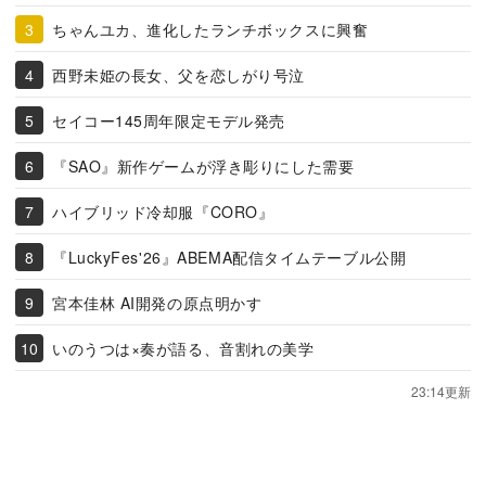
ちゃんユカ、進化したランチボックスに興奮
西野未姫の長女、父を恋しがり号泣
セイコー145周年限定モデル発売
『SAO』新作ゲームが浮き彫りにした需要
ハイブリッド冷却服『CORO』
『LuckyFes'26』ABEMA配信タイムテーブル公開
宮本佳林 AI開発の原点明かす
いのうつは×奏が語る、音割れの美学
23:14更新