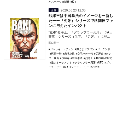
本スポーツ出版社
K-1
2020.06.23 12:35
漫画
烈海王は中国拳法のイメージを一新し
たーー『刃牙』シリーズで格闘技ファ
ンに与えたインパクト
“魔拳”烈海王。『グラップラー刃牙』（秋田
書店）シリーズ（以下、『刃牙』）に登場
する中国拳法の達人であり、作中でも屈指
関口裕一
の実力を誇…
ジャッキー・チェン
燃えよドラゴン
ジークンドー
梶原一騎
愚地克己
空手バカ一代
刃牙道
カン
フー映画
少林寺
中国拳法
烈海王
4000年の歴史
最大トーナメント
グラップラー刃牙
UFC
ブル
ース・リー
K-1
ジェット・リー
バキ道