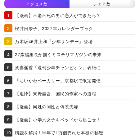
アクセス数
シェア数
【漫画】不老不死の男に恋人ができたら？
桜井日奈子、2027年カレンダーブック
乃木坂46井上和『少年サンデー』登場
27歳編集長が描くミステリマガジンの未来
賀喜遥香『週刊少年チャンピオン』表紙に
「ちいかわベーカリー」京都駅で限定開催
【追悼】東野圭吾、国民的作家への道程
【漫画】同姓の同性と偽装夫婦
【漫画】小学六女子をベッドから起こせ！
積読を解消！半年で1万個売れた本棚の秘密