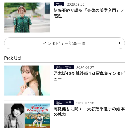
2026.08.02
文芸
伊藤亜紗が語る『身体の美学入門』と
感性
インタビュー記事一覧
Pick Up!
2026.06.27
趣味・実用
乃木坂46金川紗耶 1st写真集インタビ
ュー
2026.07.18
趣味・実用
高良健吾に聞く、大谷翔平選手の絵本
の魅力