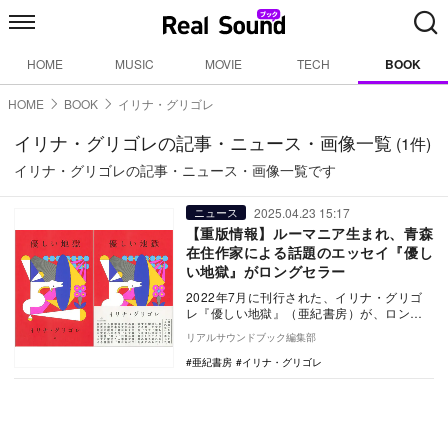
HOME
MUSIC
MOVIE
TECH
BOOK
HOME
BOOK
イリナ・グリゴレ
イリナ・グリゴレの記事・ニュース・画像一覧
(1件)
イリナ・グリゴレの記事・ニュース・画像一覧です
2025.04.23 15:17
ニュース
【重版情報】ルーマニア生まれ、青森
在住作家による話題のエッセイ『優し
い地獄』がロングセラー
2022年7月に刊行された、イリナ・グリゴ
レ『優しい地獄』（亜紀書房）が、ロング
セラーとなり、このたび6刷が決定した。
リアルサウンドブック編集部
…
亜紀書房
イリナ・グリゴレ