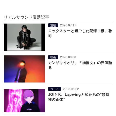
リアルサウンド厳選記事
2026.07.11
連載
ロックスターと過ごした記憶：櫻井敦
司
2026.08.08
映画
カンザキイオリ、『禍禍女』の狂気語
る
2025.06.22
コラム
JOIとK、Lapwingと私たちの“類似
性の正体”