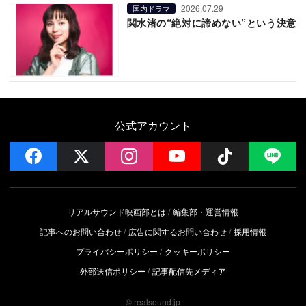
2026.07.29
国内ドラマ
関水渚の“絶対に諦めない”という決意
公式アカウント
facebook
x
instagram
YouTube
Follow on 
LI
リアルサウンド映画部とは
編集部・運営情報
記事へのお問い合わせ
広告に関するお問い合わせ
採用情報
プライバシーポリシー
クッキーポリシー
外部送信ポリシー
記事配信先メディア
© realsound.jp