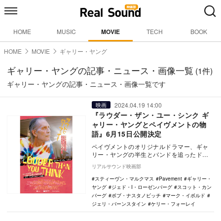
HOME
MUSIC
MOVIE
TECH
BOOK
HOME
MOVIE
ギャリー・ヤング
ギャリー・ヤングの記事・ニュース・画像一覧
(1件)
ギャリー・ヤングの記事・ニュース・画像一覧です
2024.04.19 14:00
映画
『ラウダー・ザン・ユー・シンク ギ
ャリー・ヤングとペイヴメントの物
語』6月15日公開決定
ペイヴメントのオリジナルドラマー、ギャ
リー・ヤングの半生とバンドを追ったドキ
ュメンタリー『ラウダー・ザン・ユー・シ
リアルサウンド映画部
ンク ギャリー…
スティーヴン・マルクマス
Pavement
ギャリー・
ヤング
ジェド・I・ローゼンバーグ
スコット・カン
バーグ
ボブ・ナスタノビッチ
マーク・イボルド
ジェリ・バーンスタイン
ケリー・フォーレイ