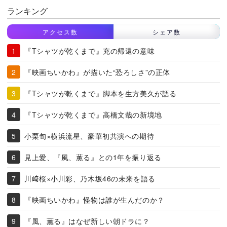
ランキング
アクセス数
シェア数
『Tシャツが乾くまで』充の帰還の意味
『映画ちいかわ』が描いた“恐ろしさ”の正体
『Tシャツが乾くまで』脚本を生方美久が語る
『Tシャツが乾くまで』高橋文哉の新境地
小栗旬×横浜流星、豪華初共演への期待
見上愛、『風、薫る』との1年を振り返る
川﨑桜×小川彩、乃木坂46の未来を語る
『映画ちいかわ』怪物は誰が生んだのか？
『風、薫る』はなぜ新しい朝ドラに？