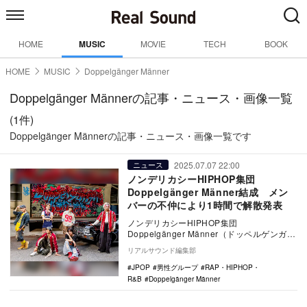
HOME
MUSIC
MOVIE
TECH
BOOK
HOME
MUSIC
Doppelgänger Männer
Doppelgänger Männerの記事・ニュース・画像一覧
(1件)
Doppelgänger Männerの記事・ニュース・画像一覧です
2025.07.07 22:00
ニュース
ノンデリカシーHIPHOP集団
Doppelgänger Männer結成 メン
バーの不仲により1時間で解散発表
ノンデリカシーHIPHOP集団
Doppelgänger Männer（ドッペルゲンガー
メナー）が、本日7月7日にグループを結…
リアルサウンド編集部
JPOP
男性グループ
RAP・HIPHOP・
R&B
Doppelgänger Männer