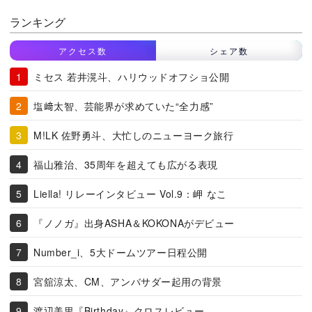
ランキング
アクセス数
シェア数
ミセス 若井滉斗、ハリウッドオフショ公開
塩﨑太智、芸能界が求めていた“全力感”
M!LK 佐野勇斗、大忙しのニューヨーク旅行
福山雅治、35周年を超えても広がる表現
Liella! リレーインタビュー Vol.9：岬 なこ
『ノノガ』出身ASHA＆KOKONAがデビュー
Number_i、5大ドームツアー日程公開
宮舘涼太、CM、アンバサダー起用の背景
渡辺美里『Birthday』クロスレビュー