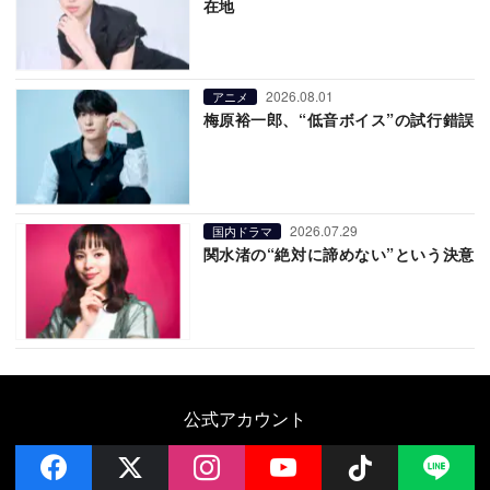
在地
2026.08.01
アニメ
梅原裕一郎、“低音ボイス”の試行錯誤
2026.07.29
国内ドラマ
関水渚の“絶対に諦めない”という決意
公式アカウント
facebook
x
instagram
YouTube
Follow on 
LI