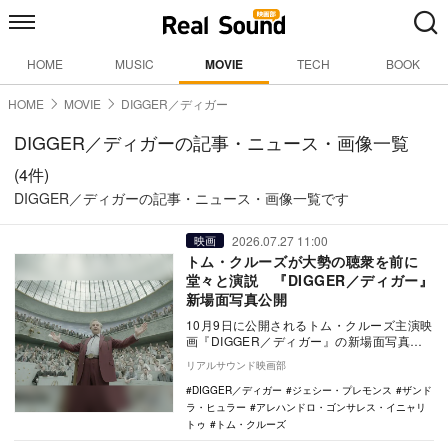
HOME
MUSIC
MOVIE
TECH
BOOK
HOME
MOVIE
DIGGER／ディガー
DIGGER／ディガーの記事・ニュース・画像一覧
(4件)
DIGGER／ディガーの記事・ニュース・画像一覧です
2026.07.27 11:00
映画
トム・クルーズが大勢の聴衆を前に
堂々と演説 『DIGGER／ディガー』
新場面写真公開
10月9日に公開されるトム・クルーズ主演映
画『DIGGER／ディガー』の新場面写真が
公開された。 本作は、『ミッション：イ
リアルサウンド映画部
ン…
DIGGER／ディガー
ジェシー・プレモンス
ザンド
ラ・ヒュラー
アレハンドロ・ゴンサレス・イニャリ
トゥ
トム・クルーズ