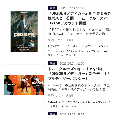
2026.07.14 11:00
映画
『DIGGER／ディガー』新予告＆海外
版ポスター公開 トム・クルーズが
TikTokアカウント開設
10月9日に公開されるトム・クルーズ主演映
画『DIGGER／ディガー』の新予告と海外
版本ポスターが公開された。 本作は、
リアルサウンド映画部
『ミ…
ザンドラ・ヒュラー
DIGGER／ディガー
ジェシ
ー・プレモンス
アレハンドロ・ゴンサレス・イニャ
リトゥ
トム・クルーズ
2026.06.24 12:00
映画
トム・クルーズのキャリアを辿る
『DIGGER／ディガー』新予告 トリ
プルティザーポスターも
2026年に日本公開されるトム・クルーズ主
演映画『DIGGER／ディガー』の新予告と
トリプルティザーポスターが公開された。
リアルサウンド映画部
…
DIGGER／ディガー
アレハンドロ・ゴンサレス・イ
ニャリトゥ
トム・クルーズ
2025.12.22 15:05
映画