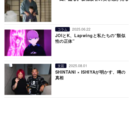
2025.06.22
コラム
JOIとK、Lapwingと私たちの“類似
性の正体”
2025.08.01
文芸
SHINTANI × ISHIYAが明かす、噂の
真相