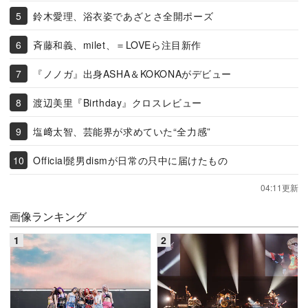
鈴木愛理、浴衣姿であざとさ全開ポーズ
斉藤和義、milet、＝LOVEら注目新作
『ノノガ』出身ASHA＆KOKONAがデビュー
渡辺美里『Birthday』クロスレビュー
塩﨑太智、芸能界が求めていた“全力感”
Official髭男dismが日常の只中に届けたもの
04:11更新
画像ランキング