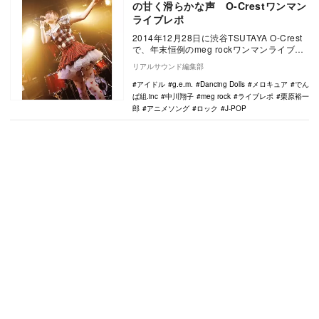
の甘く滑らかな声 O-Crestワンマン
ライブレポ
2014年12月28日に渋谷TSUTAYA O-Crest
で、年末恒例のmeg rockワンマンライブ
『jet setter, …
リアルサウンド編集部
アイドル
g.e.m.
Dancing Dolls
メロキュア
でん
ぱ組.inc
中川翔子
meg rock
ライブレポ
栗原裕一
郎
アニメソング
ロック
J-POP