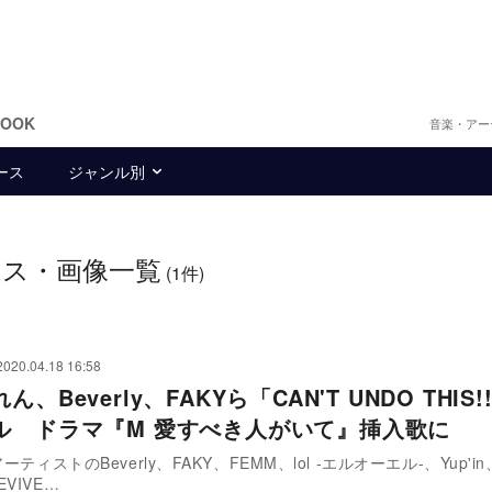
BOOK
音楽・アー
ース
ジャンル別
ース・画像一覧
(1件)
2020.04.18 16:58
ん、Beverly、FAKYら「CAN'T UNDO THIS
ル ドラマ『M 愛すべき人がいて』挿入歌に
アーティストのBeverly、FAKY、FEMM、lol -エルオーエル-、Yup'i
VIVE…