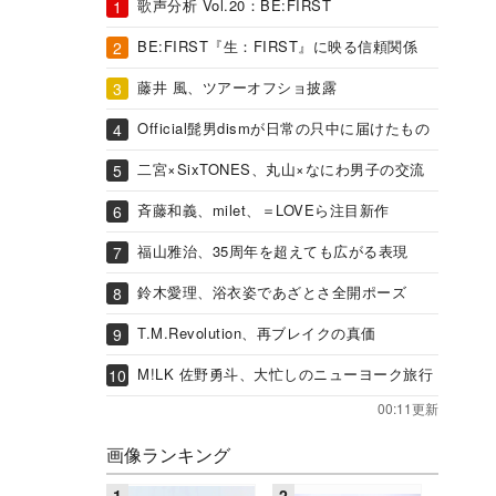
歌声分析 Vol.20：BE:FIRST
BE:FIRST『生：FIRST』に映る信頼関係
藤井 風、ツアーオフショ披露
Official髭男dismが日常の只中に届けたもの
二宮×SixTONES、丸山×なにわ男子の交流
斉藤和義、milet、＝LOVEら注目新作
福山雅治、35周年を超えても広がる表現
鈴木愛理、浴衣姿であざとさ全開ポーズ
T.M.Revolution、再ブレイクの真価
M!LK 佐野勇斗、大忙しのニューヨーク旅行
00:11更新
画像ランキング