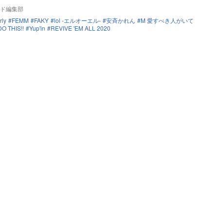
ド編集部
rly
FEMM
FAKY
lol -エルオーエル-
安斉かれん
M 愛すべき人がいて
O THIS!!
Yup'in
REVIVE 'EM ALL 2020