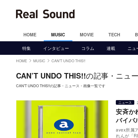
HOME
MUSIC
MOVIE
TECH
特集
インタビュー
コラム
連載
ニュ
HOME
MUSIC
CAN'T UNDO THIS!!
の記事・ニュ
CAN’T UNDO THIS!!
CAN'T UNDO THIS!!の記事・ニュース・画像一覧です
ニュース
安斉かれ
バイバ
avex所属
れんが「RE