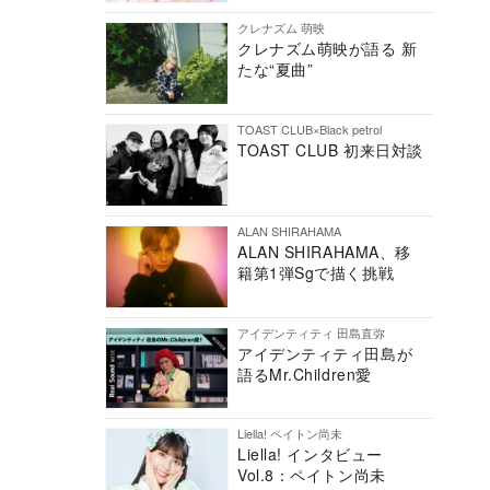
クレナズム 萌映
クレナズム萌映が語る 新
たな“夏曲”
TOAST CLUB×Black petrol
TOAST CLUB 初来日対談
ALAN SHIRAHAMA
ALAN SHIRAHAMA、移
籍第1弾Sgで描く挑戦
アイデンティティ 田島直弥
アイデンティティ田島が
語るMr.Children愛
Liella! ペイトン尚未
Liella! インタビュー
Vol.8：ペイトン尚未