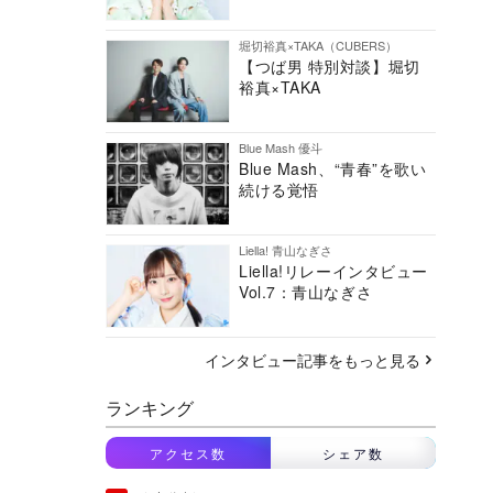
堀切裕真×TAKA（CUBERS）
【つば男 特別対談】堀切
裕真×TAKA
Blue Mash 優斗
Blue Mash、“青春”を歌い
続ける覚悟
Liella! 青山なぎさ
Liella!リレーインタビュー
Vol.7：青山なぎさ
インタビュー記事をもっと見る
ランキング
アクセス数
シェア数