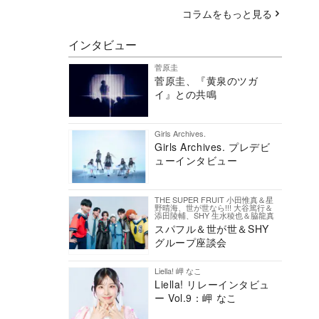
コラムをもっと見る
インタビュー
菅原圭
菅原圭、『黄泉のツガ
イ』との共鳴
Girls Archives.
Girls Archives. プレデビ
ューインタビュー
THE SUPER FRUIT 小田惟真＆星
野晴海、世が世なら!!! 大谷篤行＆
添田陵輔、SHY 生水稜也＆脇龍真
スパフル＆世が世＆SHY
グループ座談会
Liella! 岬 なこ
Liella! リレーインタビュ
ー Vol.9：岬 なこ