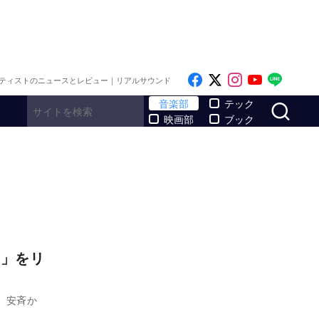
Like on Facebook
Follow on x
Follow on I
Follow o
Follo
ティストのニュースとレビュー｜リアルサウンド
サ
音楽部
テック
映画部
ブック
!!」をリ
n、安斉か