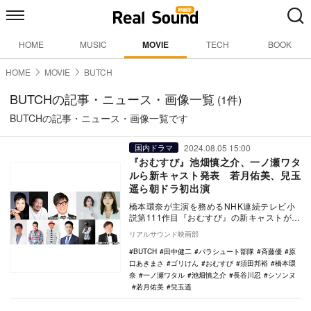
HOME
MUSIC
MOVIE
TECH
BOOK
HOME
MOVIE
BUTCH
BUTCHの記事・ニュース・画像一覧
(1件)
BUTCHの記事・ニュース・画像一覧です
2024.08.05 15:00
国内ドラマ
『おむすび』池畑慎之介、一ノ瀬ワタ
ルら新キャスト発表 若月佑美、兒玉
遥ら朝ドラ初出演
橋本環奈が主演を務めるNHK連続テレビ小
説第111作目『おむすび』の新キャストが発
表された。 2024年度後期、NHK大阪が…
リアルサウンド映画部
BUTCH
田中健二
パラシュート部隊
斉藤優
原
口あきまさ
ゴリけん
おむすび
須田邦裕
橋本環
奈
一ノ瀬ワタル
池畑慎之介
長谷川忍
シソンヌ
若月佑美
兒玉遥