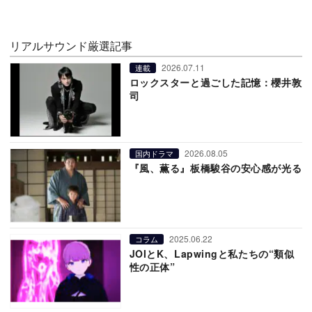
リアルサウンド厳選記事
2026.07.11
連載
ロックスターと過ごした記憶：櫻井敦
司
2026.08.05
国内ドラマ
『風、薫る』板橋駿谷の安心感が光る
2025.06.22
コラム
JOIとK、Lapwingと私たちの“類似
性の正体”