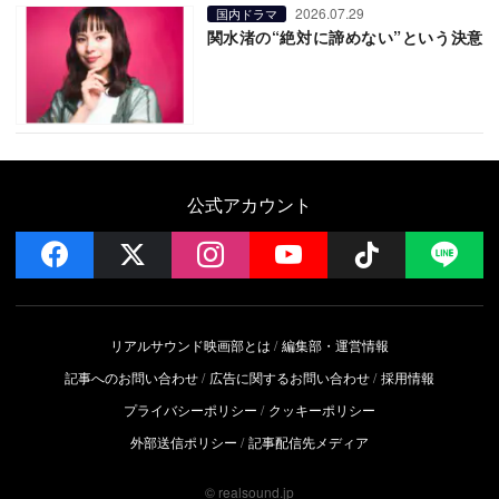
2026.07.29
国内ドラマ
関水渚の“絶対に諦めない”という決意
公式アカウント
facebook
x
instagram
YouTube
Follow on 
LI
リアルサウンド映画部とは
編集部・運営情報
記事へのお問い合わせ
広告に関するお問い合わせ
採用情報
プライバシーポリシー
クッキーポリシー
外部送信ポリシー
記事配信先メディア
© realsound.jp