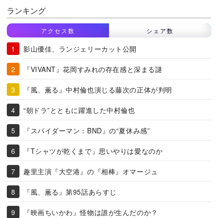
ランキング
アクセス数
シェア数
影山優佳、ランジェリーカット公開
『VIVANT』花岡すみれの存在感と深まる謎
『風、薫る』中村倫也演じる藤次の正体が判明
“朝ドラ”とともに躍進した中村倫也
『スパイダーマン：BND』の“夏休み感”
『Tシャツが乾くまで』思いやりは愛なのか
趣里主演『大空港』の『相棒』オマージュ
『風、薫る』第95話あらすじ
『映画ちいかわ』怪物は誰が生んだのか？