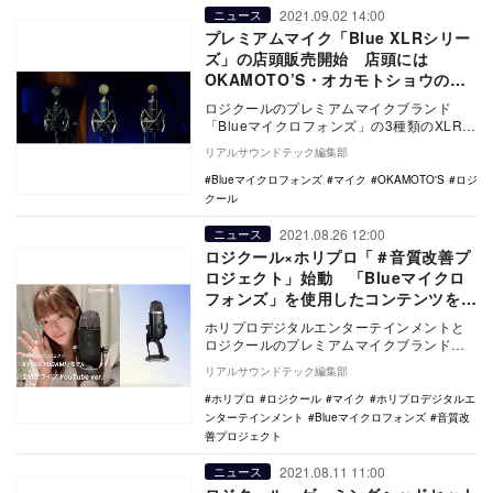
2021.09.02 14:00
ニュース
プレミアムマイク「Blue XLRシリー
ズ」の店頭販売開始 店頭には
OKAMOTO’S・オカモトショウのス
ペシャルPOPを設置
ロジクールのプレミアムマイクブランド
「Blueマイクロフォンズ」の3種類のXLRマ
イク「Blue XLRシリーズ」が店頭販売を
リアルサウンドテック編集部
開…
Blueマイクロフォンズ
マイク
OKAMOTO'S
ロジ
クール
2021.08.26 12:00
ニュース
ロジクール×ホリプロ「＃音質改善プ
ロジェクト」始動 「Blueマイクロ
フォンズ」を使用したコンテンツを
SNSで配信
ホリプロデジタルエンターテインメントと
ロジクールのプレミアムマイクブランド
「Blueマイクロフォンズ」がタッグを組
リアルサウンドテック編集部
み、「＃音質改…
ホリプロ
ロジクール
マイク
ホリプロデジタルエ
ンターテインメント
Blueマイクロフォンズ
音質改
善プロジェクト
2021.08.11 11:00
ニュース