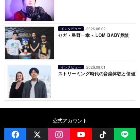
2026.08.02
インタビュー
セガ・星野一幸 × LOM BABY鼎談
2026.08.01
インタビュー
ストリーミング時代の音楽体験と価値
公式アカウント
facebook
x
instagram
YouTube
Follow on 
LI