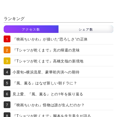
ランキング
アクセス数
シェア数
『映画ちいかわ』が描いた“恐ろしさ”の正体
『Tシャツが乾くまで』充の帰還の意味
『Tシャツが乾くまで』高橋文哉の新境地
小栗旬×横浜流星、豪華初共演への期待
『風、薫る』はなぜ新しい朝ドラに？
見上愛、『風、薫る』との1年を振り返る
『映画ちいかわ』怪物は誰が生んだのか？
『Tシャツが乾くまで』脚本を生方美久が語る