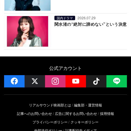
2026.07.29
国内ドラマ
関水渚の“絶対に諦めない”という決意
公式アカウント
facebook
x
instagram
YouTube
Follow on 
LI
リアルサウンド映画部とは
編集部・運営情報
記事へのお問い合わせ
広告に関するお問い合わせ
採用情報
プライバシーポリシー
クッキーポリシー
外部送信ポリシー
記事配信先メディア