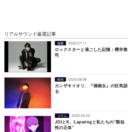
リアルサウンド厳選記事
2026.07.11
連載
ロックスターと過ごした記憶：櫻井敦
司
2026.08.08
映画
カンザキイオリ、『禍禍女』の狂気語
る
2025.06.22
コラム
JOIとK、Lapwingと私たちの“類似
性の正体”