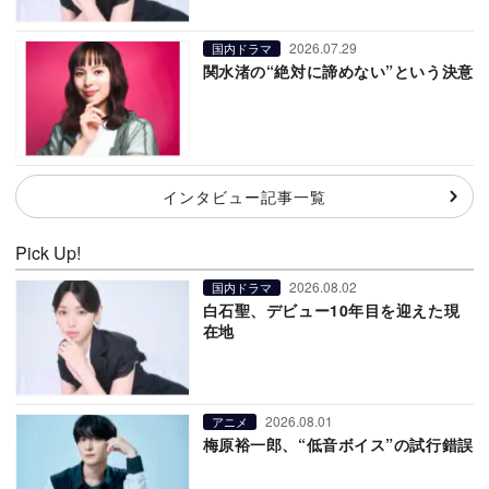
2026.07.29
国内ドラマ
関水渚の“絶対に諦めない”という決意
インタビュー記事一覧
Pick Up!
2026.08.02
国内ドラマ
白石聖、デビュー10年目を迎えた現
在地
2026.08.01
アニメ
梅原裕一郎、“低音ボイス”の試行錯誤