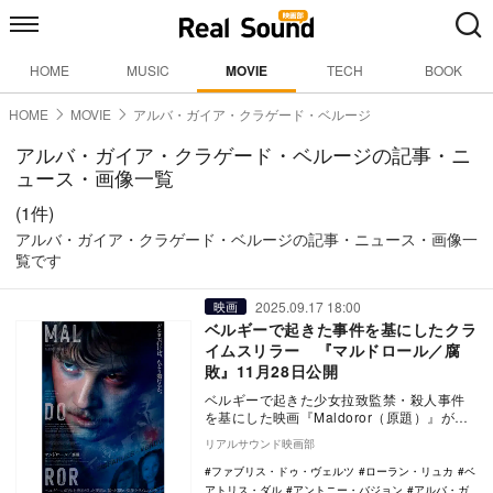
HOME
MUSIC
MOVIE
TECH
BOOK
HOME
MOVIE
アルバ・ガイア・クラゲード・ベルージ
アルバ・ガイア・クラゲード・ベルージの記事・ニ
ュース・画像一覧
(1件)
アルバ・ガイア・クラゲード・ベルージの記事・ニュース・画像一
覧です
2025.09.17 18:00
映画
ベルギーで起きた事件を基にしたクラ
イムスリラー 『マルドロール／腐
敗』11月28日公開
ベルギーで起きた少女拉致監禁・殺人事件
を基にした映画『Maldoror（原題）』が、
『マルドロール／腐敗』の邦題で11月28日
リアルサウンド映画部
よ…
ファブリス・ドゥ・ヴェルツ
ローラン・リュカ
ベ
アトリス・ダル
アントニー・バジョン
アルバ・ガ