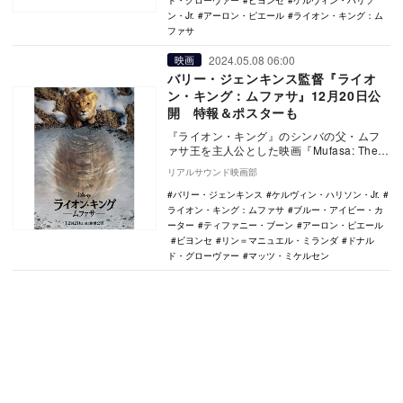
ド・グローヴァー
ビヨンセ
ケルヴィン・ハリソ
ン・Jr.
アーロン・ピエール
ライオン・キング：ム
ファサ
2024.05.08 06:00
映画
バリー・ジェンキンス監督『ライオ
ン・キング：ムファサ』12月20日公
開 特報＆ポスターも
『ライオン・キング』のシンバの父・ムフ
ァサ王を主人公とした映画『Mufasa: The
Lion King（原題）』が、『ライオ…
リアルサウンド映画部
バリー・ジェンキンス
ケルヴィン・ハリソン・Jr.
ライオン・キング：ムファサ
ブルー・アイビー・カ
ーター
ティファニー・ブーン
アーロン・ピエール
ビヨンセ
リン＝マニュエル・ミランダ
ドナル
ド・グローヴァー
マッツ・ミケルセン