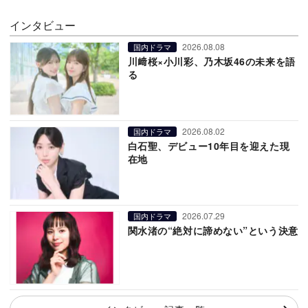
インタビュー
2026.08.08
国内ドラマ
川﨑桜×小川彩、乃木坂46の未来を語
る
2026.08.02
国内ドラマ
白石聖、デビュー10年目を迎えた現
在地
2026.07.29
国内ドラマ
関水渚の“絶対に諦めない”という決意