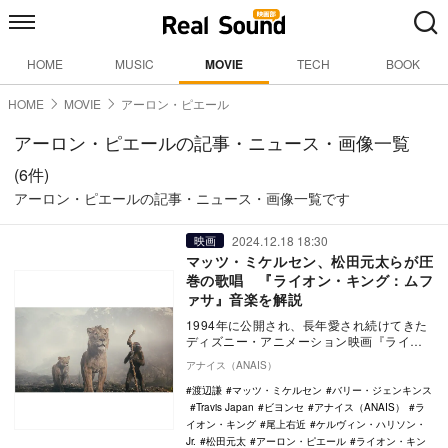
HOME
MUSIC
MOVIE
TECH
BOOK
HOME
MOVIE
アーロン・ピエール
アーロン・ピエールの記事・ニュース・画像一覧
(6件)
アーロン・ピエールの記事・ニュース・画像一覧です
2024.12.18 18:30
映画
マッツ・ミケルセン、松田元太らが圧
巻の歌唱 『ライオン・キング：ムフ
ァサ』音楽を解説
1994年に公開され、長年愛され続けてきた
ディズニー・アニメーション映画『ライオ
ン・キング』。次期王となる幼いライオ
アナイス（ANAIS）
ン、シンバが…
渡辺謙
マッツ・ミケルセン
バリー・ジェンキンス
Travis Japan
ビヨンセ
アナイス（ANAIS）
ラ
イオン・キング
尾上右近
ケルヴィン・ハリソン・
Jr.
松田元太
アーロン・ピエール
ライオン・キン