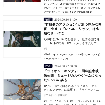
ン・ハリソン・Jr.
松田元太
アーロン・ピエール
ブルー・アイビー・カーター
ライオン・キング：ム
ファサ
バリー・ジェンキンス
Travis Japan
2024.09.16 11:00
映画
“非殺傷のアクション”が放つ静かな興
奮 Netflix『レベル・リッジ』は比
類なき一作に
9月6日にNetflixで配信され、世界各国で連
日「今日の映画TOP10」入りを果たしてい
るオリジナル映画『レベル・リッジ』は
2号
鬼…
Netflix
ジェレミー・ソルニエ
2号
アーロン・ピ
エール
レベル・リッジ
2024.06.27 06:00
映画
『ライオン・キング』30周年記念映
像公開 ミュージカルやゲームになっ
たシンバの姿も
12月20日に公開される『ライオン・キン
グ：ムファサ』に先駆け、『ライオン・キ
ング』の30周年記念映像が公開された。
リアルサウンド映画部
壮大な…
マッツ・ミケルセン
バリー・ジェンキンス
ドナル