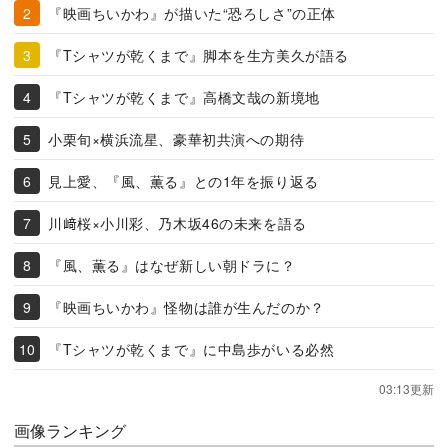
『映画ちいかわ』が描いた“恐ろしさ”の正体
『Tシャツが乾くまで』脚本を生方美久が語る
『Tシャツが乾くまで』高橋文哉の新境地
小栗旬×横浜流星、豪華初共演への期待
見上愛、『風、薫る』との1年を振り返る
川﨑桜×小川彩、乃木坂46の未来を語る
『風、薫る』はなぜ新しい朝ドラに？
『映画ちいかわ』怪物は誰が生んだのか？
『Tシャツが乾くまで』に中島歩がいる必然
03:13更新
画像ランキング