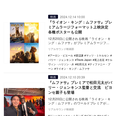
2024.12.14 10:00
映画
『ライオン・キング：ムファサ』プレ
ミアムラージフォーマット上映決定
各種ポスターも公開
12月20日に公開される映画『ライオン・キ
ング：ムファサ』がプレミアムラージフォ
ーマット（IMAX、Dolby、4DX、Scre…
リアルサウンド映画部
アーロン・ピエール
渡辺謙
マッツ・ミケルセン
バリー・ジェンキンス
Travis Japan
尾上右近
ケル
ヴィン・ハリソン・Jr.
松田元太
ティファニー・ブ
ーン
ライオン・キング：ムファサ
2024.12.10 20:39
映画
『ムファサ』プレミアで松田元太がバ
リー・ジェンキンス監督と交流 ビヨ
ンセ親子も登場
12月20日に公開される映画『ライオン・キ
ング：ムファサ』のワールドプレミアが、
現地時間12月9日にアメリカ・ロサンゼルス
リアルサウンド映画部
で開催…
リン＝マニュエル・ミランダ
ビヨンセ
ケルヴィ