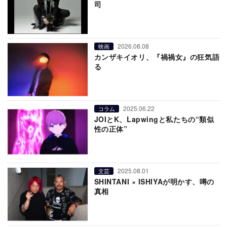
司
2026.08.08
映画
カンザキイオリ、『禍禍女』の狂気語
る
2025.06.22
コラム
JOIとK、Lapwingと私たちの“類似
性の正体”
2025.08.01
文芸
SHINTANI × ISHIYAが明かす、噂の
真相