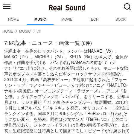
HOME
MUSIC
MOVIE
TECH
BOOK
HOME
MUSIC
7!!
7!!の記事・ニュース・画像一覧
(6件)
沖縄出身・在住のロックバンド。メンバーはNANAE（Vo）、
MAIKO（Dr）、MICHIRU（Gt）、KEITA（Ba）の４人で、全員が
作詞・作曲を手がける。バンド名はNANAEの名前を“７（ナ
ナ）”と“エッ!!”に分け、それぞれ英語に訳したもの。キュートな歌
声とポップネスを落とし込んだギターロックサウンドが特徴的。
2011年４月、映画『高校デビュー』主題歌に起用された「フォー
リン・ラブ」でメジャーデビュー。立て続けにアニメ『NARUTO-
ナルト-疾風伝』オープニングテーマ「ラヴァーズ」、アニメ『君
と僕。』タイアップソング曲「バイバイ」をリリースする。翌年４
月より、ラジオ番組『７!!の虹色チャンプルー』放送開始。2013年
３月に１stアルバム『ドキドキ』を発売、オリコンチャート20位に
ランクインする。同年８月に６thシングル「ReReハロ～終われそ
うにない夏～」を発表。同作は少女マンガ『ReReハロ』とのコラ
ボ作品であり、ジャケットイラストは作者の南塔子が手がけ、また
初回生産限定盤には特典として描き下ろしエピソードが付属されて