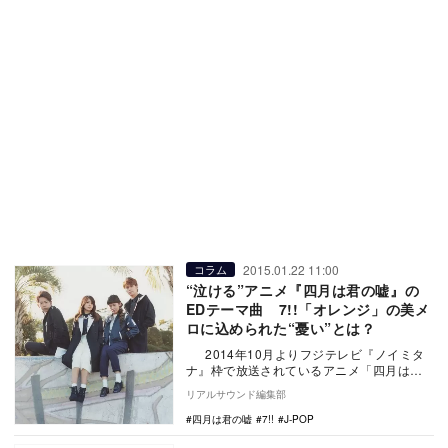
2015.01.22 11:00
コラム
“泣ける”アニメ『四月は君の嘘』の
EDテーマ曲 7!!「オレンジ」の美メ
ロに込められた“憂い”とは？
2014年10月よりフジテレビ『ノイミタ
ナ』枠で放送されているアニメ「四月は君
の嘘」が大きな話題を呼んでいる。こ…
リアルサウンド編集部
四月は君の嘘
7!!
J-POP