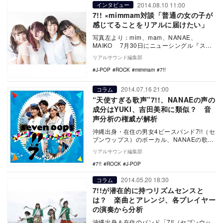
2014.08.10 11:00
インタビュー
7!! ×mimmam対談「普通の女の子が
感じてることをリアルに届けたい」
写真左より：mim、mam、NANAE、
MAIKO 7月30日にニューシングル『スタ
ートライン』、そして8月13日に待望のニ
リアルサウンド編集部
ュ…
J-POP
ROCK
mimmam
7!!
2014.07.16 21:00
コラム
“天使すぎる歌声”7!!、NANAEの声の
成分はYUKI、吉田美和に類似？ 音
声分析の権威が解析
沖縄出身・在住の男女4ピースバンド7!!（セ
ブンウップス）のボーカル、NANAEの歌声
が“天使すぎる歌声”と話題になり、反響を
リアルサウンド編集部
よ…
7!!
ROCK
J-POP
2014.05.20 18:30
コラム
7!!が潜在的に持つリズムセンスと
は？ 楽曲とアレンジ、各プレイヤー
の演奏から分析
沖縄出身＆在住のバンド「7!!（セブンウッ