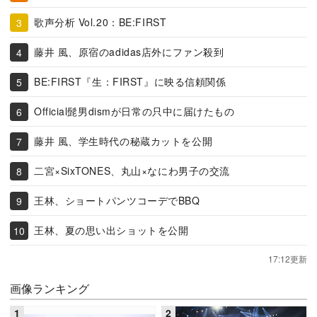
歌声分析 Vol.20：BE:FIRST
藤井 風、原宿のadidas店外にファン殺到
BE:FIRST『生：FIRST』に映る信頼関係
Official髭男dismが日常の只中に届けたもの
藤井 風、学生時代の秘蔵カットを公開
二宮×SixTONES、丸山×なにわ男子の交流
王林、ショートパンツコーデでBBQ
王林、夏の思い出ショットを公開
17:12更新
画像ランキング