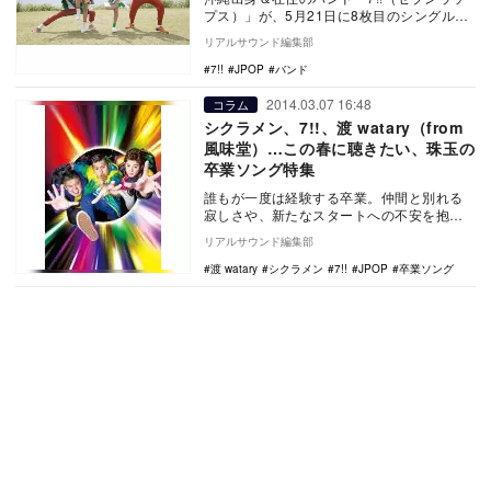
プス）」が、5月21日に8枚目のシングルと
なる『メロディ・メーカー』をリリースす
リアルサウンド編集部
る。7…
7!!
JPOP
バンド
2014.03.07 16:48
コラム
シクラメン、7!!、渡 watary（from
風味堂）…この春に聴きたい、珠玉の
卒業ソング特集
誰もが一度は経験する卒業。仲間と別れる
寂しさや、新たなスタートへの不安を抱
く、その卒業という季節に、背中を押して
リアルサウンド編集部
くれた思い出深い…
渡 watary
シクラメン
7!!
JPOP
卒業ソング