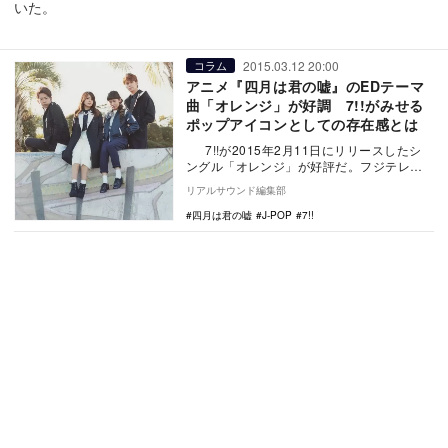
いた。
2015.03.12 20:00
コラム
アニメ『四月は君の嘘』のEDテーマ
曲「オレンジ」が好調 7!!がみせる
ポップアイコンとしての存在感とは
7!!が2015年2月11日にリリースしたシ
ングル「オレンジ」が好評だ。フジテレビ
系で放送されている人気アニメ『…
リアルサウンド編集部
四月は君の嘘
J-POP
7!!