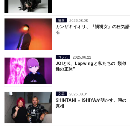
2026.08.08
映画
カンザキイオリ、『禍禍女』の狂気語
る
2025.06.22
コラム
JOIとK、Lapwingと私たちの“類似
性の正体”
2025.08.01
文芸
SHINTANI × ISHIYAが明かす、噂の
真相