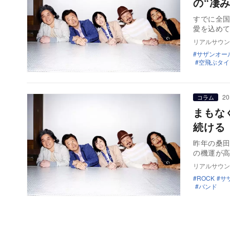
の“凄
すでに全国
愛を込めて
リアルサウン
サザンオー
空飛ぶタイ
20
コラム
まもな
続ける
昨年の桑
の機運が高
リアルサウン
ROCK
サ
バンド