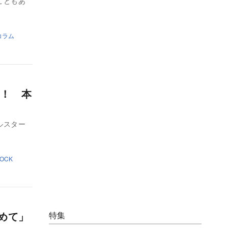
こともあ
コラム
！ 本
ルスター
OCK
めて」
特集