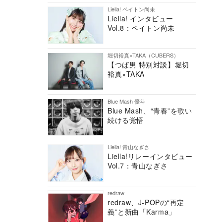
Liella! ペイトン尚未
Liella! インタビュー
Vol.8：ペイトン尚未
堀切裕真×TAKA（CUBERS）
【つば男 特別対談】堀切
裕真×TAKA
Blue Mash 優斗
Blue Mash、“青春”を歌い
続ける覚悟
Liella! 青山なぎさ
Liella!リレーインタビュー
Vol.7：青山なぎさ
redraw
redraw、J-POPの“再定
義”と新曲「Karma」