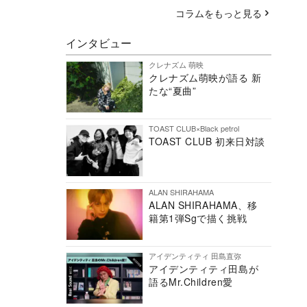
コラムをもっと見る
インタビュー
クレナズム 萌映
クレナズム萌映が語る 新
たな“夏曲”
TOAST CLUB×Black petrol
TOAST CLUB 初来日対談
ALAN SHIRAHAMA
ALAN SHIRAHAMA、移
籍第1弾Sgで描く挑戦
アイデンティティ 田島直弥
アイデンティティ田島が
語るMr.Children愛