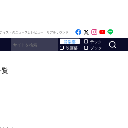
Like on Facebook
Follow on x
Follow on I
Follow o
Follo
ティストのニュースとレビュー｜リアルサウンド
サ
音楽部
テック
映画部
ブック
一覧