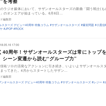
み”を考察
のラジオ媒体において、サザンオールスターズの新曲「闘う戦士(も
」のオンエアが始まっている。6月6日…
ド編集部
ルスターズ デビュー40周年 特集コラム
サザンオールスターズ
爆笑問題
小貫信
ヤ
JPOP
ROCK
18.05.16 17:00
く40周年！サザンオールスターズは常にトップ
 シーン変遷から読む“グループ力”
田佳祐ソロの活発なアクションに引き続き、いよいよサザンオールス
まってきた。4月からスタートしたサザン…
ド編集部
ザンオールスターズ デビュー40周年 特集コラム
サザンオールスターズ
レジー