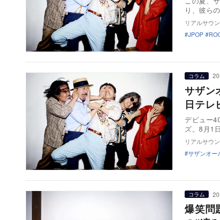
この夏、サ
り、彼らの
リアルサウン
JPOP
RO
20
コラム
サザン
日テレ
デビュー4
ズ。8月1
リアルサウン
サザンオー
20
コラム
爆笑問