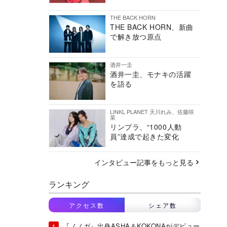
THE BACK HORN
THE BACK HORN、新曲
で解き放つ原点
酒井一圭
酒井一圭、モナキの活躍
を語る
LINKL PLANET 天川れみ、佐藤咲
菜
リンプラ、“1000人動
員”達成で起きた変化
インタビュー記事をもっと見る
ランキング
アクセス数
シェア数
『ノノガ』出身ASHA＆KOKONAがデビュー