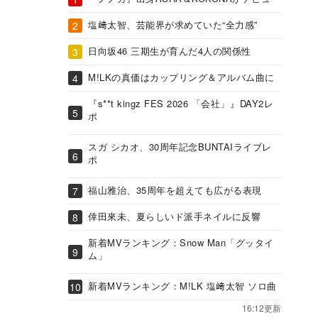
塩﨑太智、芸能界が求めていた“全力感”
日向坂46 三期生が育んだ4人の関係性
M!LKの真価はカップリング＆アルバム曲に
『s**t kingz FES 2026 「会社」』DAY2レ
ポ
スガ シカオ、30周年記念BUNTAIライブレ
ポ
福山雅治、35周年を超えても広がる表現
倖田來未、夏らしいド派手ネイルに反響
新着MVランキング：Snow Man「グッタイ
ム」
新着MVランキング：M!LK 塩﨑太智 ソロ曲
16:12更新