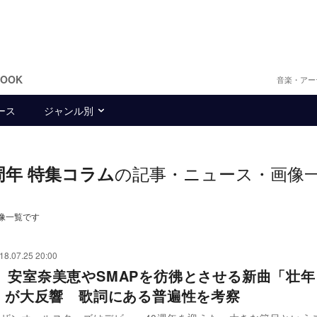
BOOK
音楽・アー
ース
ジャンル別
の記事・ニュース・画像
周年 特集コラム
像一覧です
18.07.25 20:00
、安室奈美恵やSMAPを彷彿とさせる新曲「壮年
P」が大反響 歌詞にある普遍性を考察