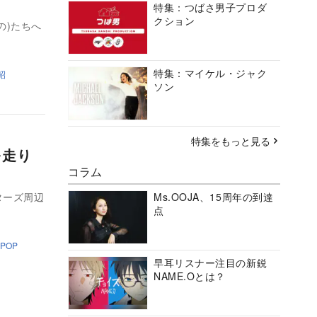
特集：つばさ男子プロダ
クション
の)たちへ
特集：マイケル・ジャク
昭
ソン
特集をもっと見る
を走り
コラム
ターズ周辺
Ms.OOJA、15周年の到達
点
JPOP
早耳リスナー注目の新鋭
NAME.Oとは？