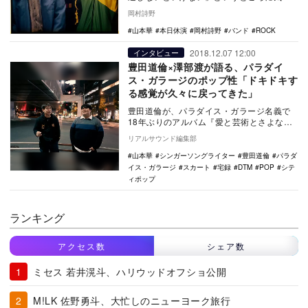
き、そこを見事に実践したアルバム。本日
岡村詩野
休演の通算4作…
山本華
本日休演
岡村詩野
バンド
ROCK
2018.12.07 12:00
インタビュー
豊田道倫×澤部渡が語る、パラダイ
ス・ガラージのポップ性「ドキドキす
る感覚が久々に戻ってきた」
豊田道倫が、パラダイス・ガラージ名義で
18年ぶりのアルバム『愛と芸術とさよなら
の夜』を発表した。同作は豊田道倫として
リアルサウンド編集部
は約3年ぶり…
山本華
シンガーソングライター
豊田道倫
パラダ
イス・ガラージ
スカート
宅録
DTM
POP
シテ
ィポップ
ランキング
アクセス数
シェア数
ミセス 若井滉斗、ハリウッドオフショ公開
M!LK 佐野勇斗、大忙しのニューヨーク旅行