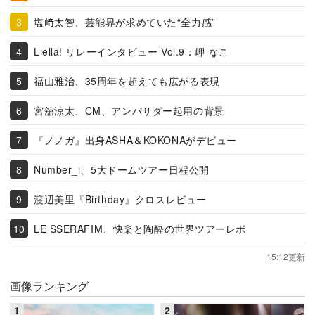
塩﨑太智、芸能界が求めていた“全力感”
Liella! リレーインタビュー Vol.9：岬 なこ
福山雅治、35周年を超えても広がる表現
宮舘涼太、CM、アンバサダー起用の背景
『ノノガ』出身ASHA＆KOKONAがデビュー
Number_i、5大ドームツアー日程公開
渡辺美里『Birthday』クロスレビュー
LE SSERAFIM、快楽と陶酔の世界ツアーレポ
15:12更新
画像ランキング