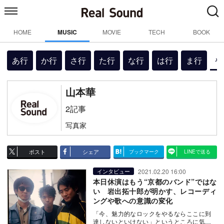
HOME
MUSIC
MOVIE
TECH
BOOK
あ行
か行
さ行
た行
な行
は行
ま行
や
山本華
2記事
写真家
ポスト
シェア
ブックマーク
LINEで送る
2021.02.20 16:00
インタビュー
本日休演はもう“京都のバンド”ではな
い 岩出拓十郎が明かす、レコーディ
ングや歌への意識の変化
「今、魅力的なロックをやるならここに到
達しないといけない」というところに気づ