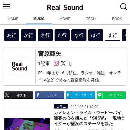
HOME
MUSIC
MOVIE
TECH
BOOK
あ行
か行
さ行
た行
な行
は行
ま行
や
宮原亜矢
Follow on SNS
Follow on SNS
Follow on SNS
1記事
2011年よりLAに移住。ラジオ、雑誌、オンラ
インなどで現地の音楽情報を発信。
ポスト
シェア
ブックマーク
LINEで送る
2024.03.21 19:00
コラム
カメレオン・ライム・ウーピーパイ、
観客の心を掴んだ『SXSW』 現地ラ
イターが盛況のステージを観た