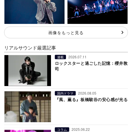
画像をもっと見る
リアルサウンド厳選記事
2026.07.11
連載
ロックスターと過ごした記憶：櫻井敦
司
2026.08.05
国内ドラマ
『風、薫る』板橋駿谷の安心感が光る
2025.06.22
コラム