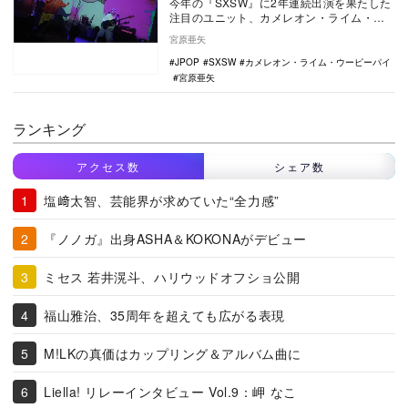
今年の『SXSW』に2年連続出演を果たした
注目のユニット、カメレオン・ライム・ウ
ーピーパイのパフォーマンスやオーディエ
宮原亜矢
ンスの反応…
JPOP
SXSW
カメレオン・ライム・ウーピーパイ
宮原亜矢
ランキング
アクセス数
シェア数
塩﨑太智、芸能界が求めていた“全力感”
『ノノガ』出身ASHA＆KOKONAがデビュー
ミセス 若井滉斗、ハリウッドオフショ公開
福山雅治、35周年を超えても広がる表現
M!LKの真価はカップリング＆アルバム曲に
Liella! リレーインタビュー Vol.9：岬 なこ