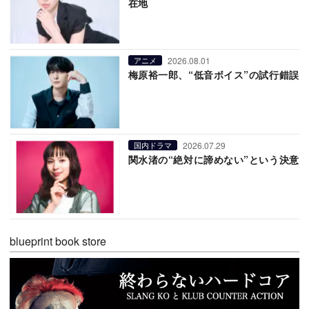
在地
2026.08.01
アニメ
梅原裕一郎、“低音ボイス”の試行錯誤
2026.07.29
国内ドラマ
関水渚の“絶対に諦めない”という決意
blueprint book store