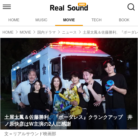
HOME
MUSIC
MOVIE
TECH
BOOK
HOME
MOVIE
国内ドラマ
ニュース
土屋太鳳＆佐藤勝利、『ボーダ
土屋太鳳＆佐藤勝利、『ボーダレス』クランクアップ 井
ノ原快彦はW主演の2人に感謝
文＝リアルサウンド映画部