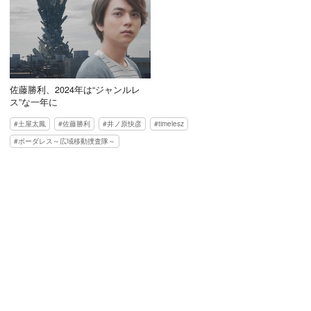
佐藤勝利、2024年は“ジャンルレ
ス”な一年に
土屋太鳳
佐藤勝利
井ノ原快彦
timelesz
ボーダレス～広域移動捜査隊～