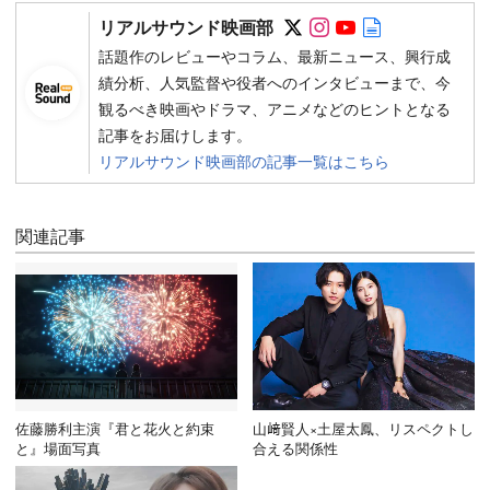
Follow on SNS
Follow on SNS
Follow on SN
Author web 
リアルサウンド映画部
話題作のレビューやコラム、最新ニュース、興行成
績分析、人気監督や役者へのインタビューまで、今
観るべき映画やドラマ、アニメなどのヒントとなる
記事をお届けします。
リアルサウンド映画部の記事一覧はこちら
関連記事
佐藤勝利主演『君と花火と約束
山﨑賢人×土屋太鳳、リスペクトし
と』場面写真
合える関係性