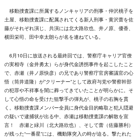
移動捜査課に所属するノンキャリアの刑事・仲沢桃子を
土屋、移動捜査課に配属されてくる新人刑事・黄沢蕾を佐
藤がそれぞれ演じ、共演には北大路欣也、井ノ原、優香、
横田栄司、田中幸太朗らが名を連ねている。
6月10日に放送される最終回では、警察庁キャリア官僚
の実相寺（金井勇太）らが身代金誘拐事件を起こしたこと
で、赤瀬（井ノ原快彦）の兄であり警察庁官房審議官の心
悟（筒井道隆）が”クリーナー”として政府与党や警察幹部
の犯罪や不祥事を闇に葬ってきていたことが明らかに。そ
して心悟の命を受けた狙撃手の弾丸が、桃子の右胸を貫
く。移動捜査課メンバー全員に身代金目的略取と犯人隠避
の疑いで逮捕状が出る中、赤瀬は移動捜査課の解散を宣
言！ 赤瀬と緑川（北大路欣也）、そして蕾（佐藤勝利）
が残った“一番星”には、機動隊突入の時が迫る。撃たれた