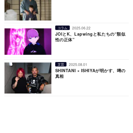
2025.06.22
コラム
JOIとK、Lapwingと私たちの“類似
性の正体”
2025.08.01
文芸
SHINTANI × ISHIYAが明かす、噂の
真相