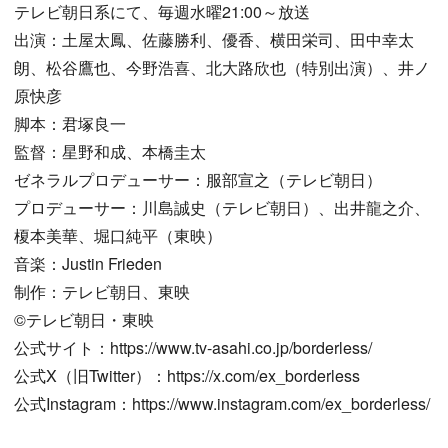
テレビ朝日系にて、毎週水曜21:00～放送
出演：土屋太鳳、佐藤勝利、優香、横田栄司、田中幸太
朗、松谷鷹也、今野浩喜、北大路欣也（特別出演）、井ノ
原快彦
脚本：君塚良一
監督：星野和成、本橋圭太
ゼネラルプロデューサー：服部宣之（テレビ朝日）
プロデューサー：川島誠史（テレビ朝日）、出井龍之介、
榎本美華、堀口純平（東映）
音楽：Justin Frieden
制作：テレビ朝日、東映
©テレビ朝日・東映
公式サイト：https://www.tv-asahi.co.jp/borderless/
公式X（旧Twitter）：https://x.com/ex_borderless
公式Instagram：https://www.instagram.com/ex_borderless/