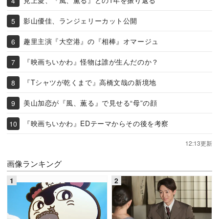
見上愛、『風、薫る』との1年を振り返る
影山優佳、ランジェリーカット公開
趣里主演『大空港』の『相棒』オマージュ
『映画ちいかわ』怪物は誰が生んだのか？
『Tシャツが乾くまで』高橋文哉の新境地
美山加恋が『風、薫る』で見せる“母”の顔
『映画ちいかわ』EDテーマからその後を考察
12:13更新
画像ランキング