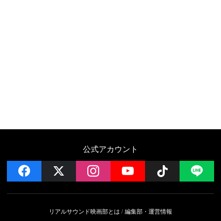
公式アカウント
facebook
x
instagram
YouTube
Follow on 
LI
リアルサウンド映画部とは
編集部・運営情報