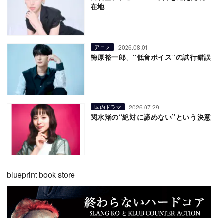
在地
2026.08.01
アニメ
梅原裕一郎、“低音ボイス”の試行錯誤
2026.07.29
国内ドラマ
関水渚の“絶対に諦めない”という決意
blueprint book store