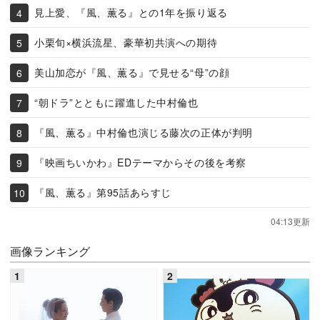
見上愛、『風、薫る』との1年を振り返る
小栗旬×横浜流星、豪華初共演への期待
美山加恋が『風、薫る』で見せる“母”の顔
“朝ドラ”とともに躍進した中村倫也
『風、薫る』中村倫也演じる藤次の正体が判明
『映画ちいかわ』EDテーマからその後を考察
『風、薫る』第95話あらすじ
04:13更新
画像ランキング