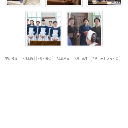
筒井道隆
見上愛
野添義弘
上坂樹里
風、薫る
風、薫る あらすじ