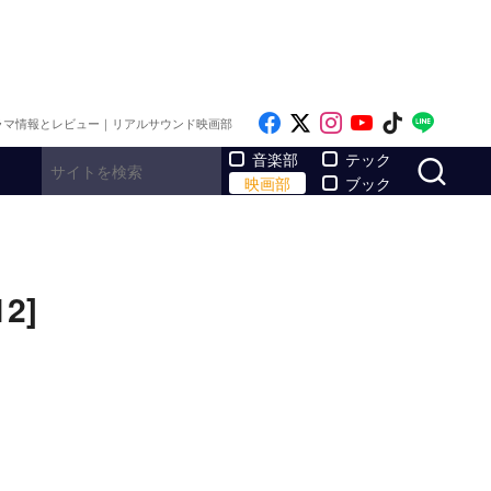
Like on Facebook
Follow on x
Follow on Inst
Follow on Y
Follow on
Follo
ラマ情報とレビュー｜リアルサウンド映画部
サ
音楽部
テック
映画部
ブック
2]