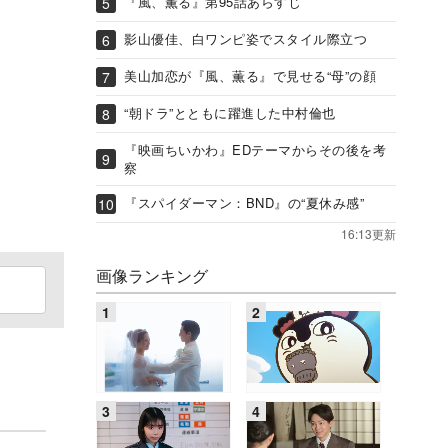
『風、薫る』第95話あらすじ
影山優佳、白ワンピ姿でスタイル際立つ
美山加恋が『風、薫る』で見せる“母”の顔
“朝ドラ”とともに躍進した中村倫也
『映画ちいかわ』EDテーマからその後を考
察
『スパイダーマン：BND』の“夏休み感”
16:13更新
画像ランキング