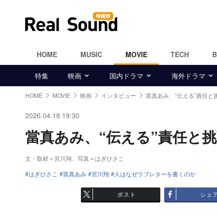
HOME
MUSIC
MOVIE
TECH
特集
映画
国内ドラマ
海外ドラマ
HOME
MOVIE
映画
インタビュー
當真あみ、“伝える”責任と
2026.04.18 19:30
當真あみ、“伝える”責任と挑戦
文・取材＝宮川翔、写真＝はぎひさこ
はぎひさこ
當真あみ
宮川翔
人はなぜラブレターを書くのか
ポスト
シェ