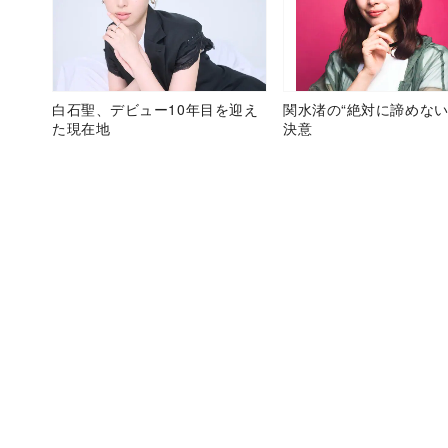
白石聖、デビュー10年目を迎え
関水渚の“絶対に諦めない
た現在地
決意