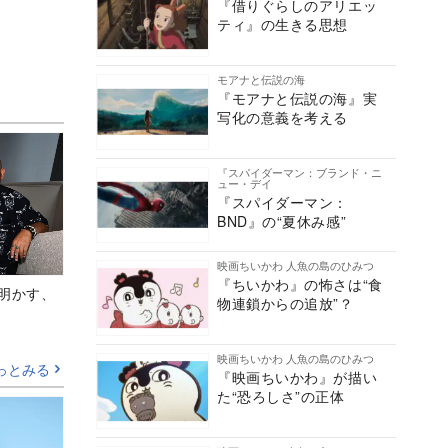
『借りぐらしのアリエッ
ティ』の生きる思想
モアナと伝説の海
『モアナと伝説の海』実
写化の意義を考える
『スパイダーマン：ブランド・ニ
ュー・デイ
『スパイダーマン：
BND』の“夏休み感”
映画ちいかわ 人魚の島のひみつ
『ちいかわ』の怖さは“食
Aが明かす、
物連鎖からの追放”？
映画ちいかわ 人魚の島のひみつ
っとみる
『映画ちいかわ』が描い
た“恐ろしさ”の正体