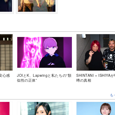
安心感
JOIとK、Lapwingと私たちの“類
SHINTANI × ISHIY
似性の正体”
噂の真相
も