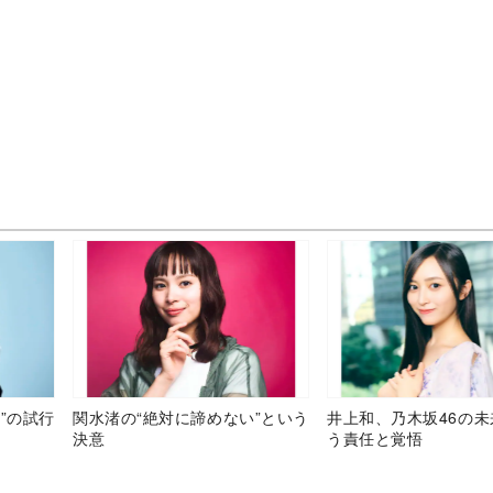
”の試行
関水渚の“絶対に諦めない”という
井上和、乃木坂46の
決意
う責任と覚悟