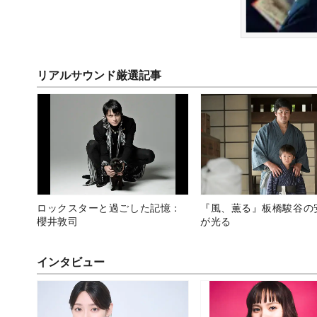
リアルサウンド厳選記事
ロックスターと過ごした記憶：
『風、薫る』板橋駿谷の
櫻井敦司
が光る
インタビュー