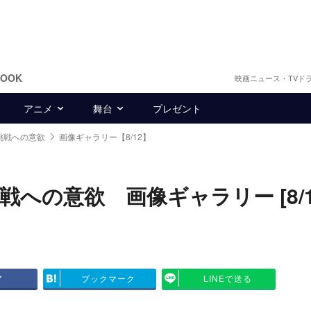
BOOK
映画ニュース・TVド
アニメ
舞台
プレゼント
挑戦への意欲
画像ギャラリー【8/12】
への意欲 画像ギャラリー [8/1
ア
ブックマーク
LINEで送る