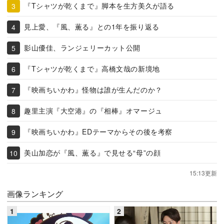
『Tシャツが乾くまで』脚本を生方美久が語る
見上愛、『風、薫る』との1年を振り返る
影山優佳、ランジェリーカット公開
『Tシャツが乾くまで』高橋文哉の新境地
『映画ちいかわ』怪物は誰が生んだのか？
趣里主演『大空港』の『相棒』オマージュ
『映画ちいかわ』EDテーマからその後を考察
美山加恋が『風、薫る』で見せる“母”の顔
15:13更新
画像ランキング