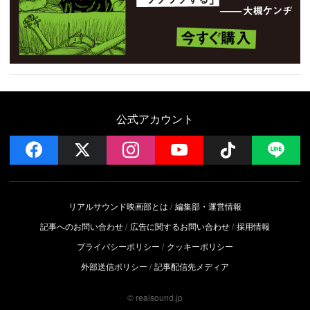
公式アカウント
facebook
x
instagram
YouTube
Follow on 
LI
リアルサウンド映画部とは
編集部・運営情報
記事へのお問い合わせ
広告に関するお問い合わせ
採用情報
プライバシーポリシー
クッキーポリシー
外部送信ポリシー
記事配信先メディア
© realsound.jp