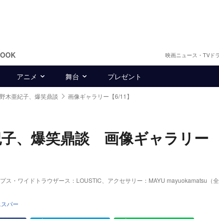
BOOK
映画ニュース・TVド
アニメ
舞台
プレゼント
×野木亜紀子、爆笑鼎談
画像ギャラリー【6/11】
紀子、爆笑鼎談 画像ギャラリー
ドトラウザース：LOUSTIC、アクセサリー：MAYU mayuokamatsu（全てh
エスパー