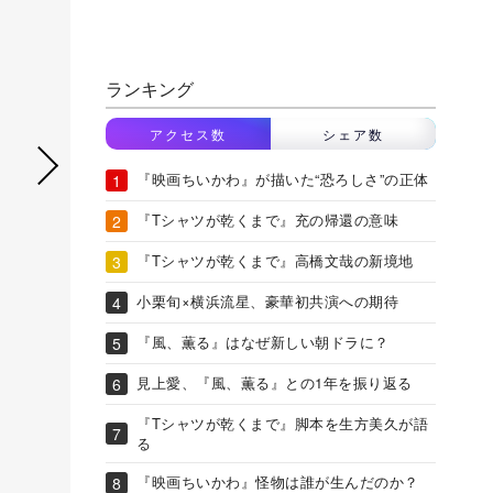
ランキング
アクセス数
シェア数
『映画ちいかわ』が描いた“恐ろしさ”の正体
『Tシャツが乾くまで』充の帰還の意味
『Tシャツが乾くまで』高橋文哉の新境地
小栗旬×横浜流星、豪華初共演への期待
『風、薫る』はなぜ新しい朝ドラに？
見上愛、『風、薫る』との1年を振り返る
『Tシャツが乾くまで』脚本を生方美久が語
る
『映画ちいかわ』怪物は誰が生んだのか？