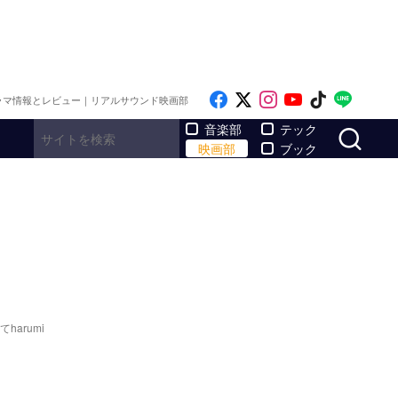
Like on Facebook
Follow on x
Follow on Inst
Follow on Y
Follow on
Follo
ラマ情報とレビュー｜リアルサウンド映画部
サ
音楽部
テック
映画部
ブック
arumi