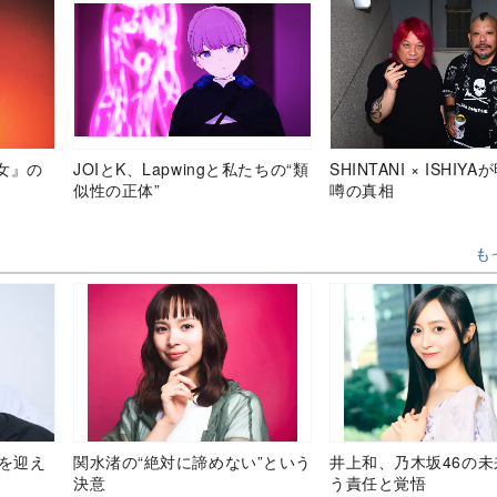
女』の
JOIとK、Lapwingと私たちの“類
SHINTANI × ISHIY
似性の正体”
噂の真相
も
目を迎え
関水渚の“絶対に諦めない”という
井上和、乃木坂46の
決意
う責任と覚悟