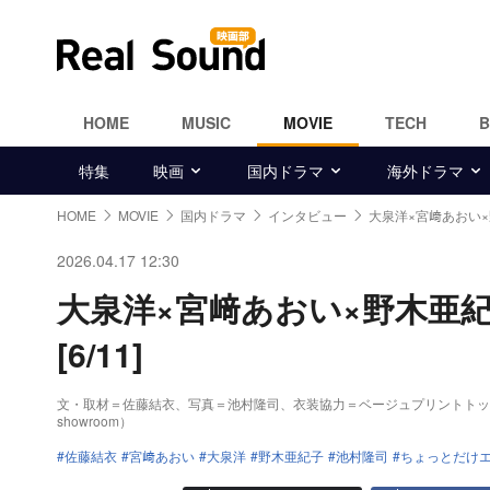
HOME
MUSIC
MOVIE
TECH
特集
映画
国内ドラマ
海外ドラマ
HOME
MOVIE
国内ドラマ
インタビュー
大泉洋×宮﨑あおい
2026.04.17 12:30
大泉洋×宮﨑あおい×野木亜
[6/11]
文・取材＝佐藤結衣、写真＝池村隆司、衣装協力＝ベージュプリントトップス・ワイ
showroom）
佐藤結衣
宮﨑あおい
大泉洋
野木亜紀子
池村隆司
ちょっとだけ