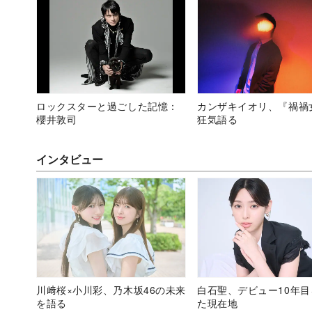
ロックスターと過ごした記憶：
カンザキイオリ、『禍禍
櫻井敦司
狂気語る
インタビュー
川﨑桜×小川彩、乃木坂46の未来
白石聖、デビュー10年
を語る
た現在地