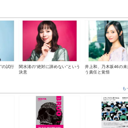
”の試行
関水渚の“絶対に諦めない”という
井上和、乃木坂46の
決意
う責任と覚悟
も