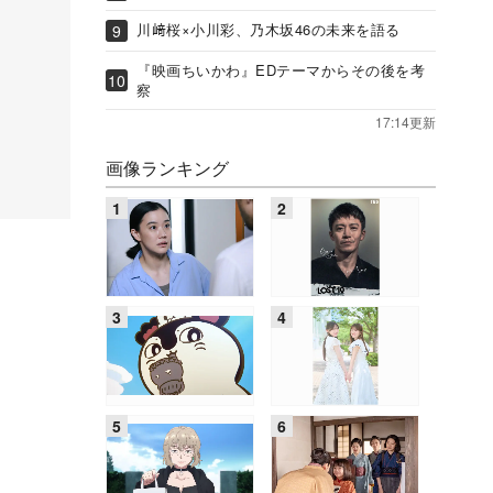
川﨑桜×小川彩、乃木坂46の未来を語る
『映画ちいかわ』EDテーマからその後を考
察
17:14更新
画像ランキング