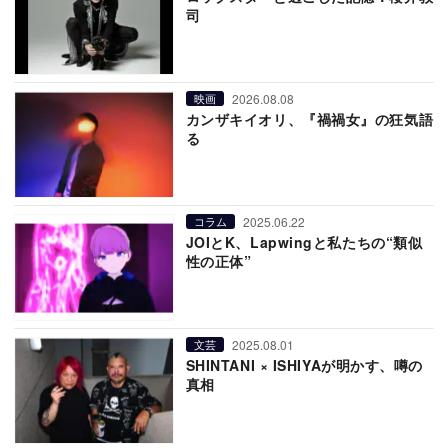
司
2026.08.08
映画
カンザキイオリ、『禍禍女』の狂気語
る
2025.06.22
コラム
JOIとK、Lapwingと私たちの“類似
性の正体”
2025.08.01
文芸
SHINTANI × ISHIYAが明かす、噂の
真相