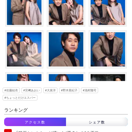
佐藤結衣
宮﨑あおい
大泉洋
野木亜紀子
池村隆司
ちょっとだけエスパー
ランキング
アクセス数
シェア数