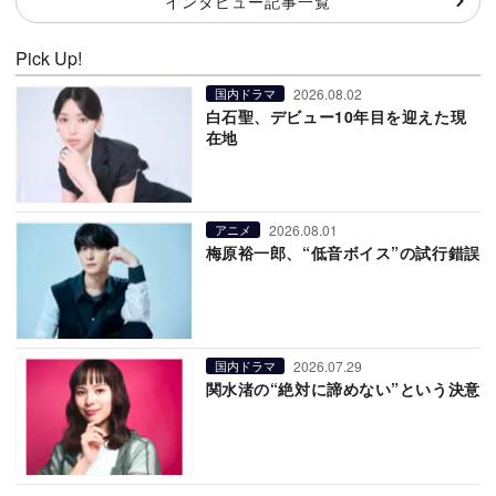
インタビュー記事一覧
Pick Up!
2026.08.02
国内ドラマ
白石聖、デビュー10年目を迎えた現
在地
2026.08.01
アニメ
梅原裕一郎、“低音ボイス”の試行錯誤
2026.07.29
国内ドラマ
関水渚の“絶対に諦めない”という決意