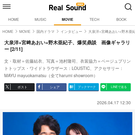
HOME
MUSIC
MOVIE
TECH
BOOK
HOME
MOVIE
国内ドラマ
インタビュー
大泉洋×宮﨑あおい×野木亜
大泉洋×宮﨑あおい×野木亜紀子、爆笑鼎談 画像ギャラリ
ー [2/11]
文・取材＝佐藤結衣、写真＝池村隆司、衣装協力＝ベージュプリン
トトップス・ワイドトラウザース：LOUSTIC、アクセサリー：
MAYU mayuokamatsu（全てharumi showroom）
ポスト
シェア
ブックマーク
LINEで送る
2026.04.17 12:30