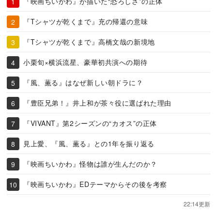
『映画ちいかわ』が描いた“恐ろしさ”の正体
『Tシャツが乾くまで』充の帰還の意味
『Tシャツが乾くまで』高橋文哉の新境地
小栗旬×横浜流星、豪華初共演への期待
『風、薫る』はなぜ新しい朝ドラに？
『豊臣兄弟！』井上和が茶々役に選ばれた理由
『VIVANT』第2シーズンの“カオス”の正体
見上愛、『風、薫る』との1年を振り返る
『映画ちいかわ』怪物は誰が生んだのか？
『映画ちいかわ』EDテーマからその後を考察
22:14更新