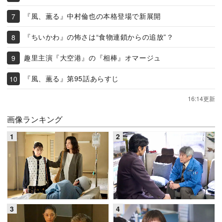
『風、薫る』中村倫也の本格登場で新展開
『ちいかわ』の怖さは“食物連鎖からの追放”？
趣里主演『大空港』の『相棒』オマージュ
『風、薫る』第95話あらすじ
16:14更新
画像ランキング