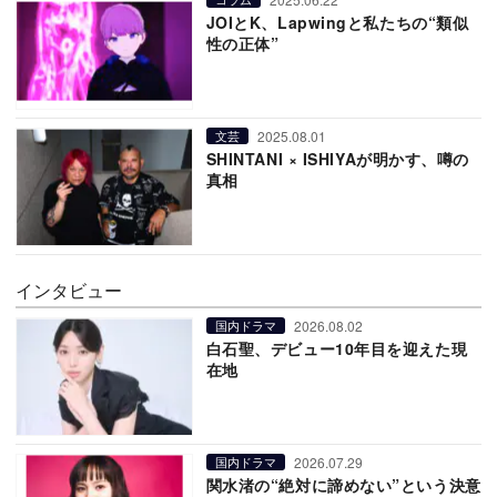
JOIとK、Lapwingと私たちの“類似
性の正体”
2025.08.01
文芸
SHINTANI × ISHIYAが明かす、噂の
真相
インタビュー
2026.08.02
国内ドラマ
白石聖、デビュー10年目を迎えた現
在地
2026.07.29
国内ドラマ
関水渚の“絶対に諦めない”という決意