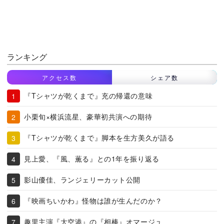
ランキング
アクセス数
シェア数
『Tシャツが乾くまで』充の帰還の意味
小栗旬×横浜流星、豪華初共演への期待
『Tシャツが乾くまで』脚本を生方美久が語る
見上愛、『風、薫る』との1年を振り返る
影山優佳、ランジェリーカット公開
『映画ちいかわ』怪物は誰が生んだのか？
趣里主演『大空港』の『相棒』オマージュ