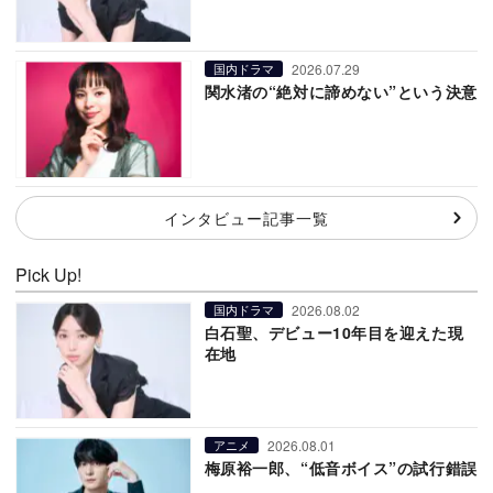
2026.07.29
国内ドラマ
関水渚の“絶対に諦めない”という決意
インタビュー記事一覧
Pick Up!
2026.08.02
国内ドラマ
白石聖、デビュー10年目を迎えた現
在地
2026.08.01
アニメ
梅原裕一郎、“低音ボイス”の試行錯誤