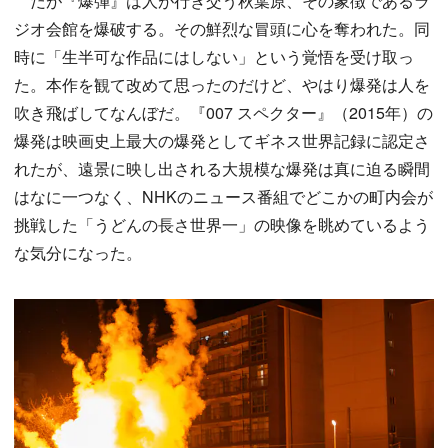
だが『爆弾』は人が行き交う秋葉原、その象徴であるラ
ジオ会館を爆破する。その鮮烈な冒頭に心を奪われた。同
時に「生半可な作品にはしない」という覚悟を受け取っ
た。本作を観て改めて思ったのだけど、やはり爆発は人を
吹き飛ばしてなんぼだ。『007 スペクター』（2015年）の
爆発は映画史上最大の爆発としてギネス世界記録に認定さ
れたが、遠景に映し出される大規模な爆発は真に迫る瞬間
はなに一つなく、NHKのニュース番組でどこかの町内会が
挑戦した「うどんの長さ世界一」の映像を眺めているよう
な気分になった。