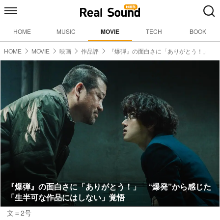
HOME
MUSIC
MOVIE
TECH
BOOK
HOME
MOVIE
映画
作品評
『爆弾』の面白さに「ありがとう！」
『爆弾』の面白さに「ありがとう！」 “爆発”から感じた
「生半可な作品にはしない」覚悟
文＝2号