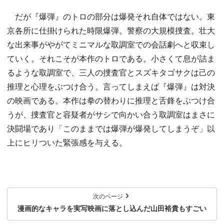
だが『爆弾』のトロの部分は爆発それ自体ではない。東
京各所に仕掛けられた時限爆弾。警察の大規模捜査。壮大
な出来事がやがてミニマルな取調室での会話劇へと収束し
ていく。それこそが本作のトロである。小さくて息が詰ま
るような取調室で、三人の捜査官とスズキタゴサクは己の
推理と心理をぶつけ合う。言ってしまえば『爆弾』は対決
の映画である。本作は拳の替わりに推理と舌鋒をぶつけ合
うが、捜査官と容疑者がサシで向かい合う取調室はまさに
決闘場であり「このままでは爆弾が爆発してしまうぞ」以
上にヒリついた緊張感を与える。
次のページ
漫画的なキャラを実写映画に落とし込んだ山田裕貴もすごい