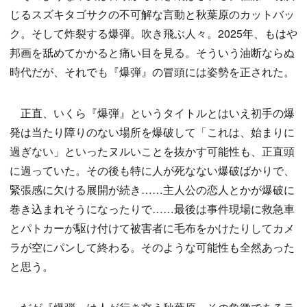
じるスズキタゴサクの不可解な言動と秋葉原のカットバッ
ク。そして炸裂する爆弾。吹き飛ぶ人々。2025年、もはや
邦画を舐めてかかると痛い目を見る。そういう油断ならぬ
時代だが、それでも『爆弾』の冒頭には姿勢を正された。
正直、いくら『爆弾』というタイトルとはいえ初手の爆
発は当たり障りのない場所を爆破して「これは、始まりに
過ぎない」といったヌルいことを抜かす可能性も、正直頭
に過っていた。その後も特に人が死なない爆破ばかりで、
緊張感に欠ける展開が続き……主人公の恋人とかが爆破に
巻き込まれそうになったりで……最後は事件現場に救急車
とパトカーが駆け付けて被害者に毛布をかけたりしてカメ
ラが空にパンして終わる。そのような可能性も全然あった
と思う。