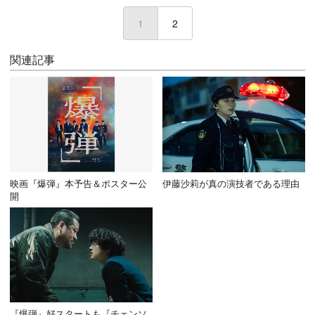
1
(current)
2
関連記事
映画『爆弾』本予告＆ポスター公
伊藤沙莉が真の演技者である理由
開
『爆弾』好スタートも『チェンソ