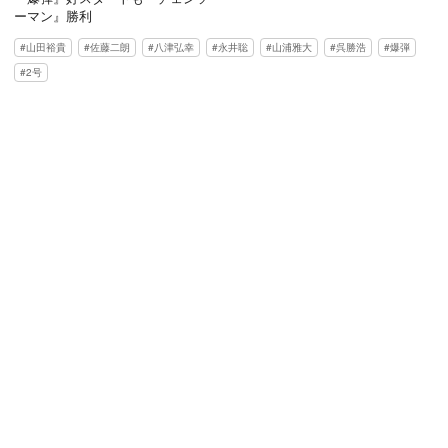
ーマン』勝利
山田裕貴
佐藤二朗
八津弘幸
永井聡
山浦雅大
呉勝浩
爆弾
2号