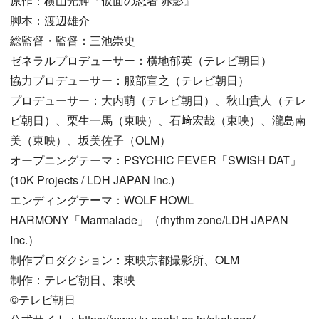
原作：横山光輝『仮面の忍者 赤影』
脚本：渡辺雄介
総監督・監督：三池崇史
ゼネラルプロデューサー：横地郁英（テレビ朝日）
協力プロデューサー：服部宣之（テレビ朝日）
プロデューサー：大内萌（テレビ朝日）、秋山貴人（テレ
ビ朝日）、栗生一馬（東映）、石﨑宏哉（東映）、瀧島南
美（東映）、坂美佐子（OLM）
オープニングテーマ：PSYCHIC FEVER「SWISH DAT」
(10K Projects / LDH JAPAN Inc.)
エンディングテーマ：WOLF HOWL
HARMONY「Marmalade」（rhythm zone/LDH JAPAN
Inc.）
制作プロダクション：東映京都撮影所、OLM
制作：テレビ朝日、東映
©︎テレビ朝日