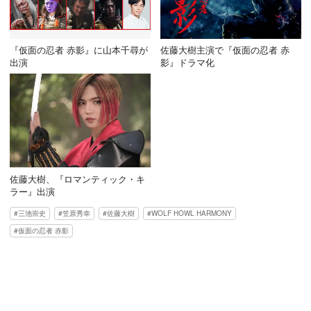
『仮面の忍者 赤影』に山本千尋が
佐藤大樹主演で『仮面の忍者 赤
出演
影』ドラマ化
佐藤大樹、『ロマンティック・キ
ラー』出演
三池崇史
笠原秀幸
佐藤大樹
WOLF HOWL HARMONY
仮面の忍者 赤影