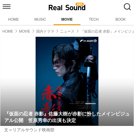
HOME
MUSIC
MOVIE
TECH
BOOK
HOME
MOVIE
国内ドラマ
ニュース
『仮面の忍者 赤影』メインビジ
『仮面の忍者 赤影』佐藤大樹が赤影に扮したメインビジュ
アル公開 笠原秀幸の出演も決定
文＝リアルサウンド映画部