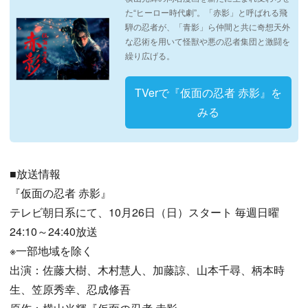
た“ヒーロー時代劇”。「赤影」と呼ばれる飛
騨の忍者が、「青影」ら仲間と共に奇想天外
な忍術を用いて怪獣や悪の忍者集団と激闘を
繰り広げる。
TVerで『仮面の忍者 赤影』を
みる
■放送情報
『仮面の忍者 赤影』
テレビ朝日系にて、10月26日（日）スタート 毎週日曜
24:10～24:40放送
※一部地域を除く
出演：佐藤大樹、木村慧人、加藤諒、山本千尋、柄本時
生、笠原秀幸、忍成修吾