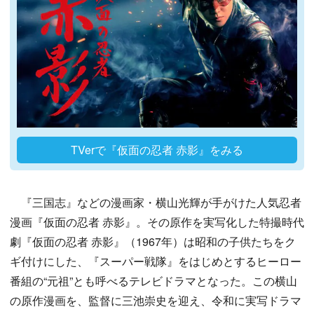
TVerで『仮面の忍者 赤影』をみる
『三国志』などの漫画家・横山光輝が手がけた人気忍者
漫画『仮面の忍者 赤影』。その原作を実写化した特撮時代
劇『仮面の忍者 赤影』（1967年）は昭和の子供たちをク
ギ付けにした、『スーパー戦隊』をはじめとするヒーロー
番組の“元祖”とも呼べるテレビドラマとなった。この横山
の原作漫画を、監督に三池崇史を迎え、令和に実写ドラマ