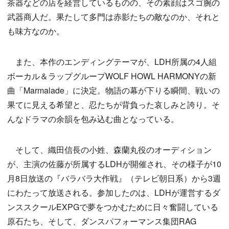
茶器などの店を経営しているものの、その素顔はスゴ腕の
武器商人だ。果たして多門は赤影たちの敵なのか、それと
も味方なのか。
また、本作のエンディングテーマが、LDH所属の4人組
ボーカル＆ラップグループWOLF HOWL HARMONYの新
曲「Marmalade」に決定。物語の幕が下りる瞬間、戦いの
果てに見える希望と、忍たちが背負った哀しみと誇り。そ
んなドラマの余韻を包み込む曲となっている。
そして、織田信長の小姓、森蘭丸役のオーディション
が、主演の佐藤が所属するLDHが開催され、その様子が10
月8日放送の『バラバラ大作戦』（テレビ朝日系）から3週
にわたって放送される。参加したのは、LDHが運営するダ
ンススクールEXPGで夢をつかむために日々奮闘している
原石たち、そして、ダンスパフォーマンス集団RAG