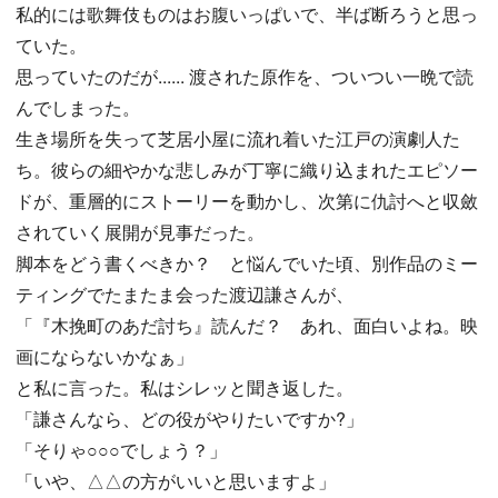
私的には歌舞伎ものはお腹いっぱいで、半ば断ろうと思っ
ていた。
思っていたのだが...... 渡された原作を、ついつい一晩で読
んでしまった。
生き場所を失って芝居小屋に流れ着いた江戸の演劇人た
ち。彼らの細やかな悲しみが丁寧に織り込まれたエピソー
ドが、重層的にストーリーを動かし、次第に仇討へと収斂
されていく展開が見事だった。
脚本をどう書くべきか？ と悩んでいた頃、別作品のミー
ティングでたまたま会った渡辺謙さんが、
「『木挽町のあだ討ち』読んだ？ あれ、面白いよね。映
画にならないかなぁ」
と私に言った。私はシレッと聞き返した。
「謙さんなら、どの役がやりたいですか?」
「そりゃ○○○でしょう？」
「いや、△△の方がいいと思いますよ」