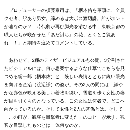
プロデューサーの須藤泰司は、「柄本佑を筆頭に、全員
クセ者、訳あり男女。締めるは大ボス渡辺謙。誰がホント
か嘘なのか？ 時代劇が再び脚光を浴びる中、東映京都の
職人たちが咲かせた『あだ討ち』の花、とくとご覧あ
れ！！」と期待を込めてコメントしている。
あわせて、2種のティザービジュアルも公開。3分割され
たビジュアルには、何か思案するような仕草でこちらを見
つめる総一郎（柄本佑）と、険しい表情とともに鋭い眼光
を向ける金治（渡辺謙）の姿が。その2人の間には、鮮や
かな赤色が映える美しい着物を纏い、雪道を歩く女性の姿
が目を引くものとなっている。この女性は何者で、どこへ
向かっているのか。そして女性と2人の関係とは。そして
「この町が、観客を目撃者に変えた」のコピーが示す、観
客が目撃したものとは一体何なのか。