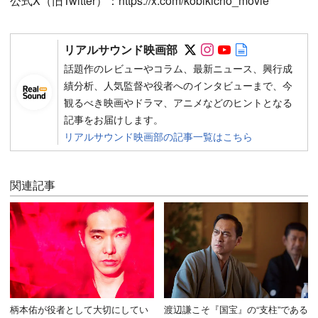
公式X（旧Twitter）：https://x.com/kobikicho_movie
Follow on SNS
Follow on SNS
Follow on SN
Author web 
リアルサウンド映画部
話題作のレビューやコラム、最新ニュース、興行成
績分析、人気監督や役者へのインタビューまで、今
観るべき映画やドラマ、アニメなどのヒントとなる
記事をお届けします。
リアルサウンド映画部の記事一覧はこちら
関連記事
柄本佑が役者として大切にしてい
渡辺謙こそ『国宝』の“支柱”である