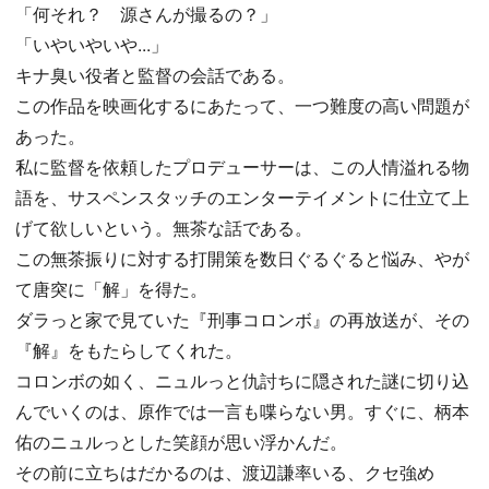
「何それ？ 源さんが撮るの？」
「いやいやいや...」
キナ臭い役者と監督の会話である。
この作品を映画化するにあたって、一つ難度の高い問題が
あった。
私に監督を依頼したプロデューサーは、この人情溢れる物
語を、サスペンスタッチのエンターテイメントに仕立て上
げて欲しいという。無茶な話である。
この無茶振りに対する打開策を数日ぐるぐると悩み、やが
て唐突に「解」を得た。
ダラっと家で見ていた『刑事コロンボ』の再放送が、その
『解』をもたらしてくれた。
コロンボの如く、ニュルっと仇討ちに隠された謎に切り込
んでいくのは、原作では一言も喋らない男。すぐに、柄本
佑のニュルっとした笑顔が思い浮かんだ。
その前に立ちはだかるのは、渡辺謙率いる、クセ強め