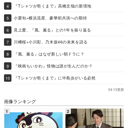
『Tシャツが乾くまで』高橋文哉の新境地
小栗旬×横浜流星、豪華初共演への期待
見上愛、『風、薫る』との1年を振り返る
川﨑桜×小川彩、乃木坂46の未来を語る
『風、薫る』はなぜ新しい朝ドラに？
『映画ちいかわ』怪物は誰が生んだのか？
『Tシャツが乾くまで』に中島歩がいる必然
04:13更新
画像ランキング