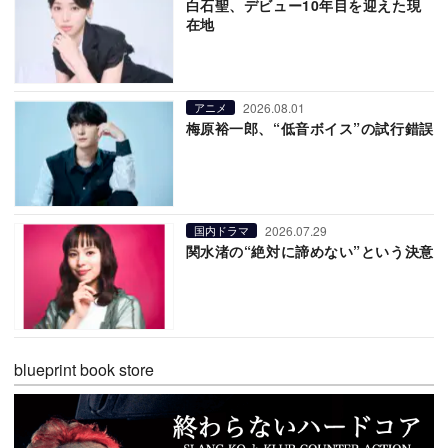
白石聖、デビュー10年目を迎えた現
在地
2026.08.01
アニメ
梅原裕一郎、“低音ボイス”の試行錯誤
2026.07.29
国内ドラマ
関水渚の“絶対に諦めない”という決意
blueprint book store