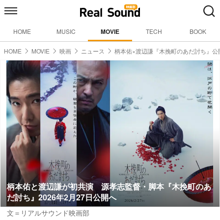
HOME
MUSIC
MOVIE
TECH
BOOK
HOME
MOVIE
映画
ニュース
柄本佑×渡辺謙『木挽町のあだ討ち』公
柄本佑と渡辺謙が初共演 源孝志監督・脚本『木挽町のあ
だ討ち』2026年2月27日公開へ
文＝リアルサウンド映画部