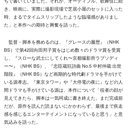
ちで書いていました。それが、オーディブル、歌舞伎に続
き、映画に。実際に撮影現場で芝居小屋のセットに入った
時、まるでタイムスリップしたような臨場感がありまし
た」と本作への期待と興奮を語った。
監督・脚本を務めるのは、『グレースの履歴』（NHK
BS）で第42回向田邦子賞をはじめ数々のドラマ賞を受賞
し、『スローな武士にしてくれ〜京都撮影所ラプソディ
ー〜』（NHK BS）、『忠臣蔵狂詩曲 No.5 中村仲蔵 出世
階段』（NHK BS）など画期的な時代劇ドラマを手がけて
いる源孝志。『東京タワー』や『大停電の夜に』などの人
間ドラマも手がけている源は、本作について「役者の顔が
見えてきたら、脚本は一気呵成に書き終えた。まだ完成前
だが、原作を読んだ読まないにかかわらず、最後まで疾走
感を感じるエンターテイメントになっていると思う」と意
気込みを語った。