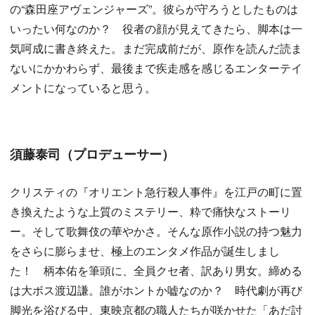
の“森田座アヴェンジャーズ”。彼らが守ろうとしたものは
いったい何なのか？ 役者の顔が見えてきたら、脚本は一
気呵成に書き終えた。まだ完成前だが、原作を読んだ読ま
ないにかかわらず、最後まで疾走感を感じるエンターテイ
メントになっていると思う。
須藤泰司（プロデューサー）
クリスティの『オリエント急行殺人事件』を江戸の町に置
き換えたような上質のミステリー、粋で痛快なストーリ
ー。そして歌舞伎の華やかさ。そんな原作小説の持つ魅力
をさらに膨らませ、極上のエンタメ作品が誕生しまし
た！ 柄本佑を筆頭に、全員クセ者、訳あり男女。締める
は大ボス渡辺謙。誰がホントか嘘なのか？ 時代劇が再び
脚光を浴びる中、東映京都の職人たちが咲かせた「あだ討