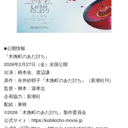
■公開情報
『木挽町のあだ討ち』
2026年2月27日（金）全国公開
出演：柄本佑、渡辺謙
原作：永井紗耶子『木挽町のあだ討ち』（新潮社刊）
監督・脚本：源孝志
企画協力：新潮社
配給：東映
©2026「木挽町のあだ討ち」製作委員会
公式サイト：https://kobikicho-movie.jp