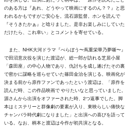
のある方は『あれ、どうやって映画にするのん？？』と思
われるかもですがご安心を。流石源監督。ホンを読んで
『そうきたかぁ』と唸りました。是非お楽しみにしていた
だけたら、これ幸い」とコメントを寄せている。
また、NHK大河ドラマ『べらぼう〜蔦重栄華乃夢噺〜』
で田沼意次役を演じた渡辺が、総一郎が訪れる芝居小屋
「森田座」の中心人物であり、仇討ちを成し遂げたその裏
で密かに謀略を巡らせていた篠田金治を演じる。映画化が
決まる前から原作ファンであったという渡辺は、「原作を
読んだ時、この作品映画で やりたいなと思っていました。
源さんから出演をオファーされた時、2つ返事でした。脚
本はミステリーと群像劇の要素が入り、東映らしい痛快な
チャンバラ時代劇になりました」と出演への喜びを語って
いる。なお、柄本と渡辺は今作が初共演となる。