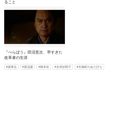
ること
『べらぼう』田沼意次、早すぎた
改革者の生涯
源孝志
渡辺謙
柄本佑
永井紗耶子
木挽町のあだ討ち