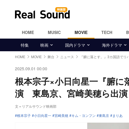
HOME
MUSIC
MOVIE
TECH
特集
映画
国内ドラマ
海外ドラマ
HOME
MOVIE
舞台
ニュース
『腑に落とす。』3カ国語でリ
2025.09.01 00:00
根本宗子×小日向星一『腑に
演 東島京、宮崎美穂ら出演
文＝リアルサウンド映画部
根本宗子
小日向星一
宮崎美穂
キム・ヨンフン
東島京
まりあ