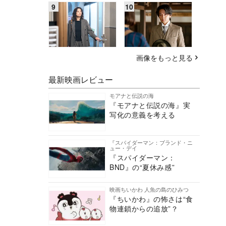
画像をもっと見る
最新映画レビュー
モアナと伝説の海
『モアナと伝説の海』実
写化の意義を考える
『スパイダーマン：ブランド・ニ
ュー・デイ
『スパイダーマン：
BND』の“夏休み感”
映画ちいかわ 人魚の島のひみつ
『ちいかわ』の怖さは“食
物連鎖からの追放”？