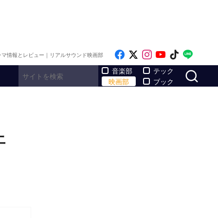
Like on Facebook
Follow on x
Follow on Inst
Follow on Y
Follow on
Follo
ラマ情報とレビュー｜リアルサウンド映画部
サ
音楽部
テック
映画部
ブック
上