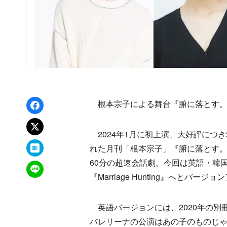
Facebookでシェア
根本宗子による舞台『腑に落とす。
xでポスト
2024年1月に初上演、大好評につき
はてなブックマーク
れた月刊「根本宗子」『腑に落とす。
60分の超速会話劇。今回は英語・韓
LINEで送る
『Marriage Hunting』へとバ
英語バージョンには、2020年の別冊「根本宗子
バレリーナの公演はあの子のものじゃない