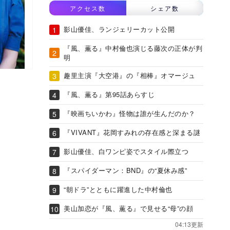
アクセス数
シェア数
影山優佳、ランジェリーカット公開
『風、薫る』中村倫也演じる藤次の正体が判
明
趣里主演『大空港』の『相棒』オマージュ
『風、薫る』第95話あらすじ
『映画ちいかわ』怪物は誰が生んだのか？
『VIVANT』花岡すみれの存在感と深まる謎
影山優佳、白ワンピ姿でスタイル際立つ
『スパイダーマン：BND』の“夏休み感”
“朝ドラ”とともに躍進した中村倫也
美山加恋が『風、薫る』で見せる“母”の顔
04:13更新