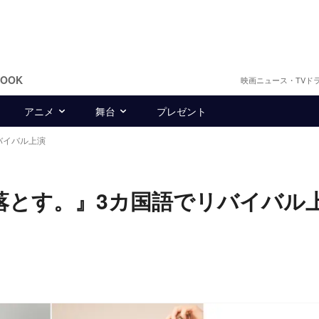
BOOK
映画ニュース・TVド
アニメ
舞台
プレゼント
バイバル上演
落とす。』3カ国語でリバイバル