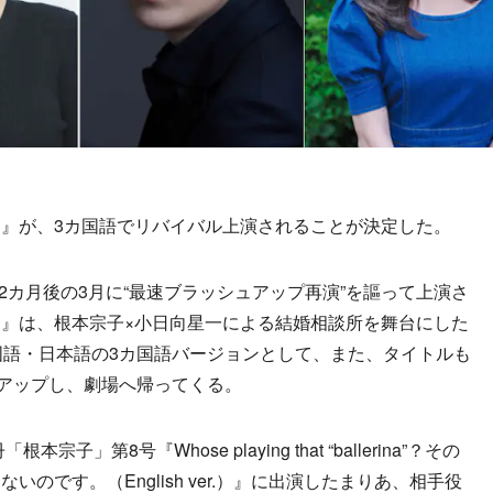
』が、3カ国語でリバイバル上演されることが決定した。
2カ月後の3月に“最速ブラッシュアップ再演”を謳って上演さ
』は、根本宗子×小日向星一による結婚相談所を舞台にした
国語・日本語の3カ国語バージョンとして、また、タイトルも
ージョンアップし、劇場へ帰ってくる。
」第8号『Whose playing that “ballerina”？その
のです。（English ver.）』に出演したまりあ、相手役